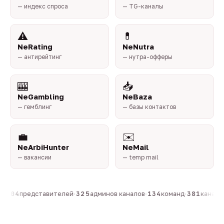
— индекс спроса
— TG-каналы
⚠️
💊
NeRating
NeNutra
— антирейтинг
— нутра-офферы
🎰
📥
NeGambling
NeBaza
— гемблинг
— базы контактов
💼
✉️
NeArbiHunter
NeMail
— вакансии
— temp mail
·
804
представителей
·
325
админов каналов
·
134
команд
·
381
каналов 