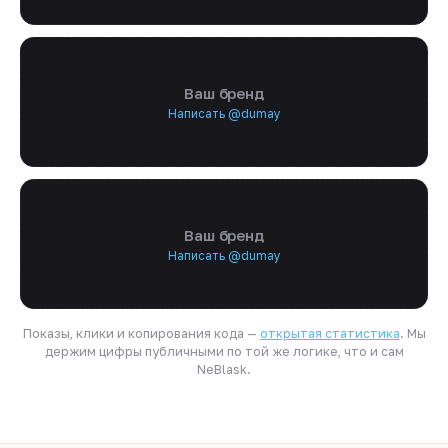
Ваш бренд
Написать @dumay
Ваш бренд
Написать @dumay
Показы, клики и копирования кода —
открытая статистика
. Мы
держим цифры публичными по той же логике, что и сам
NeBlask.