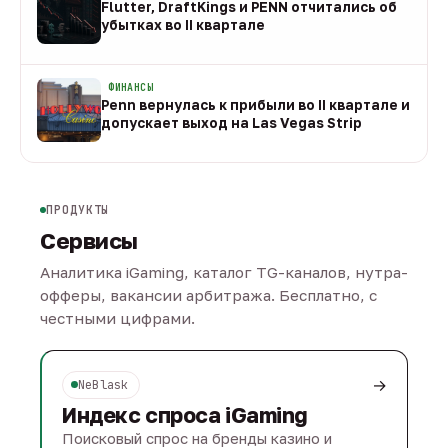
Flutter, DraftKings и PENN отчитались об
убытках во II квартале
08 авг
ФИНАНСЫ
Penn вернулась к прибыли во II квартале и
допускает выход на Las Vegas Strip
08 авг
ПРОДУКТЫ
Сервисы
Аналитика iGaming, каталог TG-каналов, нутра-
офферы, вакансии арбитража. Бесплатно, с
честными цифрами.
→
NeBlask
Индекс спроса iGaming
Поисковый спрос на бренды казино и