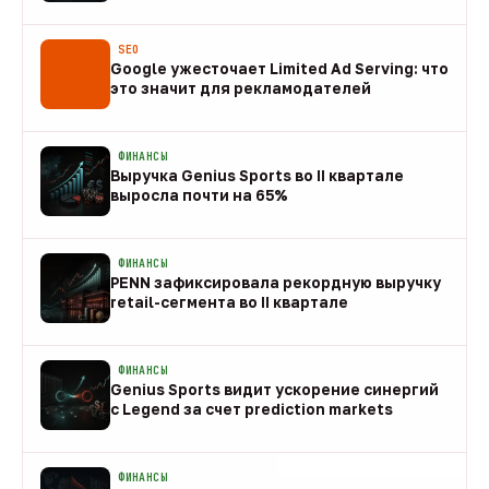
08 авг
SEO
Google ужесточает Limited Ad Serving: что
это значит для рекламодателей
08 авг
ФИНАНСЫ
Выручка Genius Sports во II квартале
выросла почти на 65%
08 авг
ФИНАНСЫ
PENN зафиксировала рекордную выручку
retail-сегмента во II квартале
08 авг
ФИНАНСЫ
Genius Sports видит ускорение синергий
с Legend за счет prediction markets
08 авг
ФИНАНСЫ