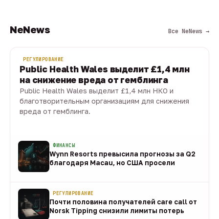
NeNews
Все NeNews →
РЕГУЛИРОВАНИЕ
Public Health Wales выделит £1,4 млн
на снижение вреда от гемблинга
Public Health Wales выделит £1,4 млн НКО и
благотворительным организациям для снижения
вреда от гемблинга.
09 авг · 1 мин
ФИНАНСЫ
Wynn Resorts превысила прогнозы за Q2
благодаря Macau, но США просели
09 авг
РЕГУЛИРОВАНИЕ
Почти половина получателей care call от
Norsk Tipping снизили лимиты потерь