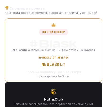
Спонсоры проекта
Компании, которые помогают держать аналитику открытой
ЗОЛОТОЙ СПОНСОР
AI-аналитика спроса на iGaming — индекс, тренды, конкуренты
ПРОМОКОД ОТ NEBLASK
NEBLASK1
−15% на подписку · до 1 сентября
пока строится NeBlask
Nutra.Club
Закрытое сообщество Nutra-вертикали от команды M1