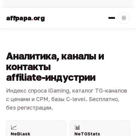
affpapa
.
org
Аналитика, каналы и
контакты
affiliate-индустрии
Индекс спроса iGaming, каталог TG-каналов
с ценами и CPM, базы C-level. Бесплатно,
без регистрации.
📈
📊
NeBlask
NeTGStats