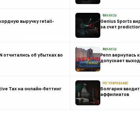
08 авг
ФИНАНСЫ
ордную выручку retail-
Genius Sports ви
за счет predictio
08 авг
ФИНАНСЫ
NN отчитались об убытках во
Penn вернулась к
допускает выход 
08 авг
РЕГУЛИРОВАНИЕ
tive Tax на онлайн-беттинг
Болгария вводит
аффилиатов
08 авг