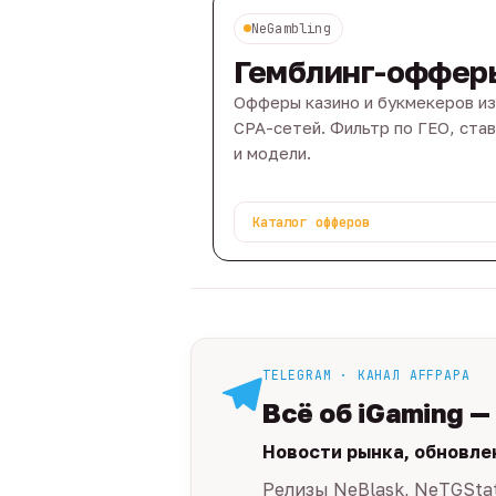
NeGambling
Гемблинг-оффер
Офферы казино и букмекеров из
CPA-сетей. Фильтр по ГЕО, ста
и модели.
Каталог офферов
TELEGRAM · КАНАЛ AFFPAPA
Всё об iGaming —
Новости рынка, обновле
Релизы NeBlask, NeTGSta