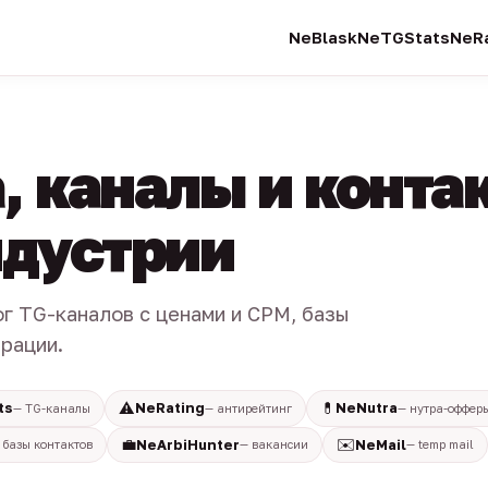
NeBlask
NeTGStats
NeRa
, каналы и конта
индустрии
ог TG-каналов с ценами и CPM, базы
трации.
⚠️
💊
ts
NeRating
NeNutra
— TG-каналы
— антирейтинг
— нутра-оффер
💼
✉️
NeArbiHunter
NeMail
 базы контактов
— вакансии
— temp mail