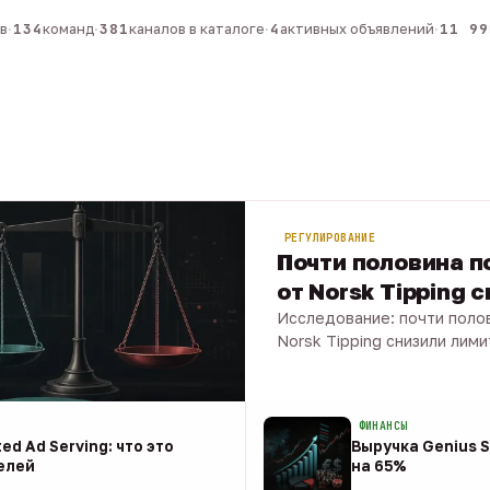
134
команд
·
381
каналов в каталоге
·
4
активных объявлений
·
11 990
РЕГУЛИРОВАНИЕ
Почти половина по
от Norsk Tipping 
Исследование: почти полов
Norsk Tipping снизили лими
08 авг · 1 мин
ФИНАНСЫ
ed Ad Serving: что это
Выручка Genius S
елей
на 65%