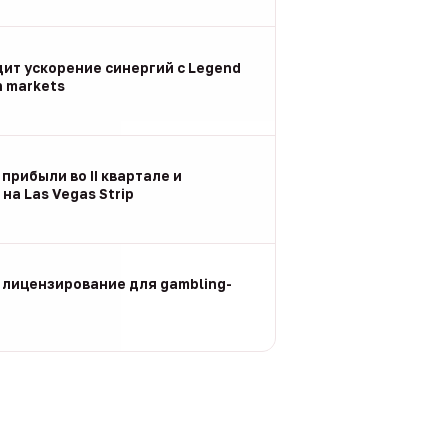
дит ускорение синергий с Legend
n markets
 прибыли во II квартале и
на Las Vegas Strip
 лицензирование для gambling-