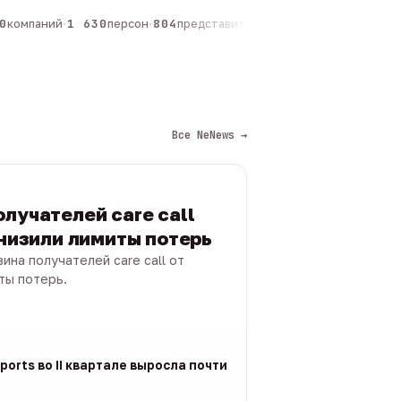
компаний
·
1 630
персон
·
804
представителей
·
325
админов каналов
·
Все NeNews →
лучателей care call
снизили лимиты потерь
ина получателей care call от
ты потерь.
ports во II квартале выросла почти