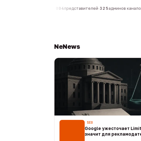
0
компаний
·
1 630
персон
·
804
представителей
·
325
админов каналов
·
NeNews
SEO
Google ужесточает Limit
значит для рекламодат