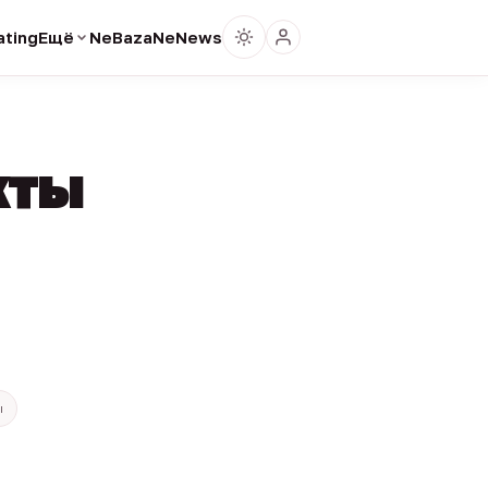
ting
Ещё
NeBaza
NeNews
кты
ы