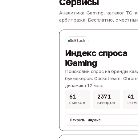
Сервисы
Аналитика iGaming, каталог TG-
арбитража. Бесплатно, с честн
NeBlask
Индекс спроса
iGaming
Поисковый спрос на бренды каз
букмекеров. Clickstream, Chrom
динамика 12 мес.
61
2371
41
РЫНКОВ
БРЕНДОВ
РЕГУ
Открыть индекс