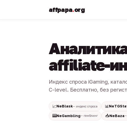
affpapa
.
org
Аналитика
affiliate-
Индекс спроса iGaming, катал
C-level. Бесплатно, без регис
📈
📊
NeBlask
NeTGSta
— индекс спроса
🎰
📥
NeGambling
NeBaza
— гемблинг
—