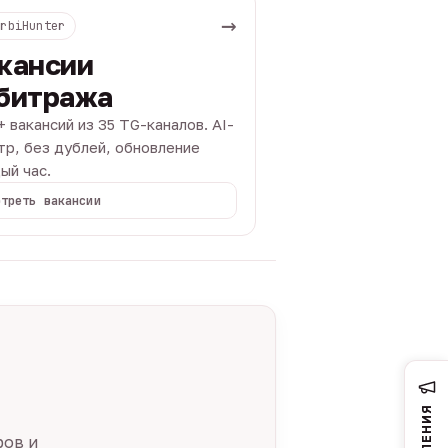
→
ArbiHunter
кансии
битража
+ вакансий из 35 TG-каналов. AI-
тр, без дублей, обновление
ый час.
отреть вакансии
ров и