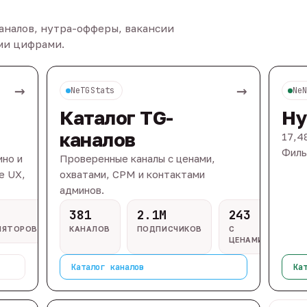
каналов, нутра-офферы, вакансии
ыми цифрами.
→
→
NeTGStats
Ne
Каталог TG-
Ну
каналов
17,4
Филь
ино и
Проверенные каналы с ценами,
e UX,
охватами, CPM и контактами
админов.
381
2.1M
243
ЛЯТОРОВ
КАНАЛОВ
ПОДПИСЧИКОВ
С
ЦЕНАМИ
Каталог каналов
Ка