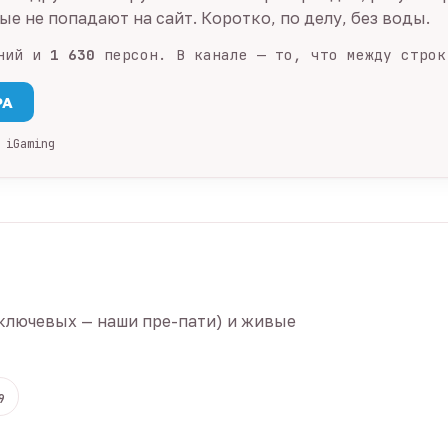
е не попадают на сайт. Коротко, по делу, без воды.
ний и
1 630
персон. В канале — то, что между строк
PA
 iGaming
ключевых — наши пре-пати) и живые
9