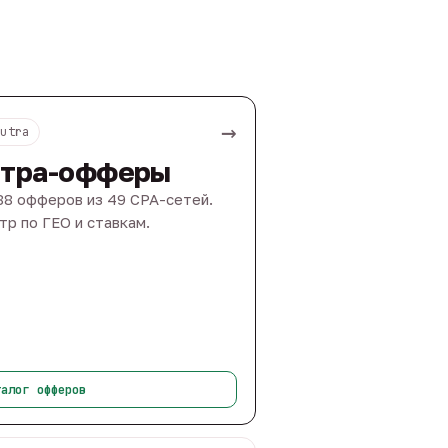
→
Nutra
тра-офферы
88 офферов из 49 CPA-сетей.
тр по ГЕО и ставкам.
талог офферов