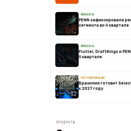
08 авг
ФИНАНСЫ
PENN зафиксировала рек
сегмента во II квартале
08 авг
ФИНАНСЫ
Flutter, DraftKings и PE
II квартале
08 авг
РЕГУЛИРОВАНИЕ
Бразилия готовит Selec
к 2027 году
08 авг
ПРОДУКТЫ