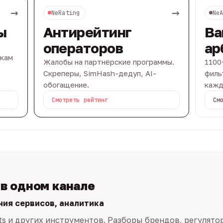
→
→
NeRating
Ne
ы
Антирейтинг
Ва
операторов
ар
вкам
Жалобы на партнёрские программы.
1100
Скреперы, SimHash-дедуп, AI-
филь
обогащение.
кажд
Смотреть рейтинг
См
 в одном канале
ния сервисов, аналитика
ts и других инструментов. Разборы брендов, регулято