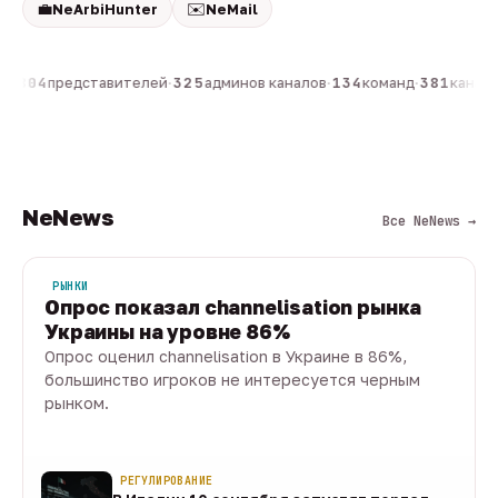
💼
✉️
NeArbiHunter
NeMail
н
·
804
представителей
·
325
админов каналов
·
134
команд
·
381
каналов
NeNews
Все NeNews →
РЫНКИ
Опрос показал channelisation рынка
Украины на уровне 86%
Опрос оценил channelisation в Украине в 86%,
большинство игроков не интересуется черным
рынком.
07 авг · 1 мин
РЕГУЛИРОВАНИЕ