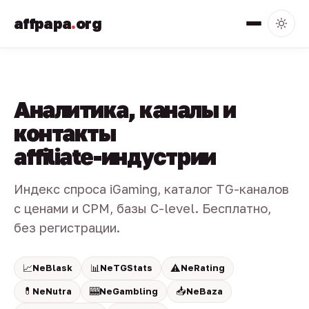
affpapa
.
org
Аналитика, каналы и
контакты
affiliate-индустрии
Индекс спроса iGaming, каталог TG-каналов
с ценами и CPM, базы C-level. Бесплатно,
без регистрации.
📈
📊
⚠️
NeBlask
NeTGStats
NeRating
💊
🎰
📥
NeNutra
NeGambling
NeBaza