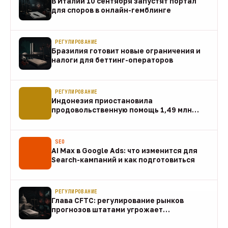
В Италии 10 сентября запустят портал
для споров в онлайн-гемблинге
07 авг
РЕГУЛИРОВАНИЕ
Бразилия готовит новые ограничения и
налоги для беттинг-операторов
07 авг
РЕГУЛИРОВАНИЕ
Индонезия приостановила
продовольственную помощь 1,49 млн
домохозяйств
07 авг
SEO
AI Max в Google Ads: что изменится для
Search-кампаний и как подготовиться
07 авг
РЕГУЛИРОВАНИЕ
Глава CFTC: регулирование рынков
прогнозов штатами угрожает
федеральному рынку
07 авг