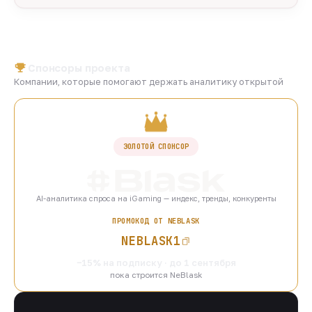
Спонсоры проекта
Компании, которые помогают держать аналитику открытой
ЗОЛОТОЙ СПОНСОР
AI-аналитика спроса на iGaming — индекс, тренды, конкуренты
ПРОМОКОД ОТ NEBLASK
NEBLASK1
−15% на подписку · до 1 сентября
пока строится NeBlask