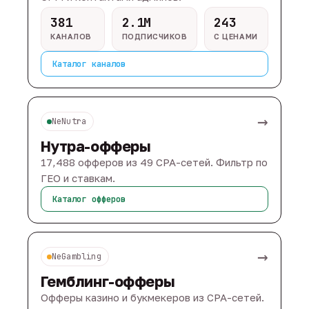
381
2.1M
243
КАНАЛОВ
ПОДПИСЧИКОВ
С ЦЕНАМИ
Каталог каналов
→
NeNutra
Нутра-офферы
17,488 офферов из 49 CPA-сетей. Фильтр по
ГЕО и ставкам.
Каталог офферов
→
NeGambling
Гемблинг-офферы
Офферы казино и букмекеров из CPA-сетей.