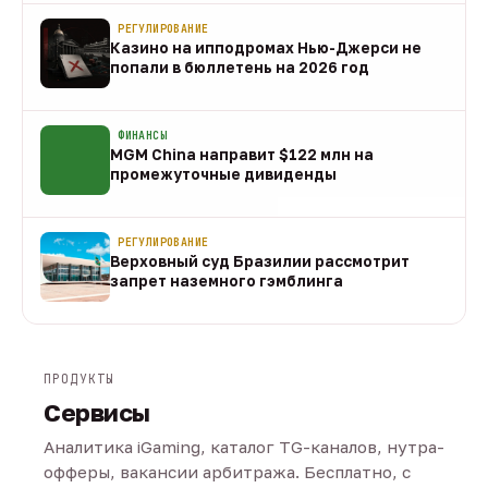
РЕГУЛИРОВАНИЕ
Казино на ипподромах Нью-Джерси не
попали в бюллетень на 2026 год
07 авг
ФИНАНСЫ
MGM China направит $122 млн на
промежуточные дивиденды
07 авг
РЕГУЛИРОВАНИЕ
Верховный суд Бразилии рассмотрит
запрет наземного гэмблинга
07 авг
ПРОДУКТЫ
Сервисы
Аналитика iGaming, каталог TG-каналов, нутра-
офферы, вакансии арбитража. Бесплатно, с