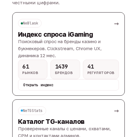
честными цифрами.
→
NeBlask
Индекс спроса iGaming
Поисковый спрос на бренды казино и
букмекеров. Clickstream, Chrome UX,
динамика 12 мес.
61
1439
41
РЫНКОВ
БРЕНДОВ
РЕГУЛЯТОРОВ
Открыть индекс
→
NeTGStats
Каталог TG-каналов
Проверенные каналы с ценами, охватами,
CPM и контактами админов.