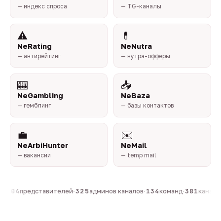
— индекс спроса
— TG-каналы
⚠️
💊
NeRating
NeNutra
— антирейтинг
— нутра-офферы
🎰
📥
NeGambling
NeBaza
— гемблинг
— базы контактов
💼
✉️
NeArbiHunter
NeMail
— вакансии
— temp mail
·
804
представителей
·
325
админов каналов
·
134
команд
·
381
каналов