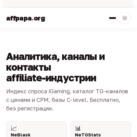
affpapa
.
org
Аналитика, каналы и
контакты
affiliate-индустрии
Индекс спроса iGaming, каталог TG-каналов
с ценами и CPM, базы C-level. Бесплатно,
без регистрации.
📈
📊
NeBlask
NeTGStats