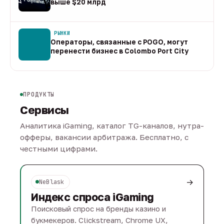
выше $20 млрд
09 авг
РЫНКИ
Операторы, связанные с POGO, могут
перенести бизнес в Colombo Port City
09 авг
ПРОДУКТЫ
Сервисы
Аналитика iGaming, каталог TG-каналов, нутра-
офферы, вакансии арбитража. Бесплатно, с
честными цифрами.
→
NeBlask
Индекс спроса iGaming
Поисковый спрос на бренды казино и
букмекеров. Clickstream, Chrome UX,