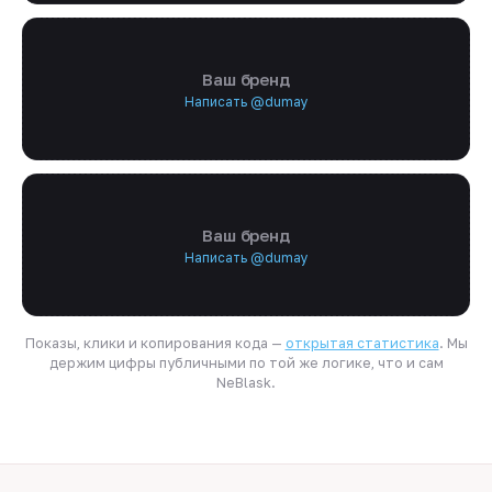
Ваш бренд
Написать @dumay
Ваш бренд
Написать @dumay
Показы, клики и копирования кода —
открытая статистика
. Мы
держим цифры публичными по той же логике, что и сам
NeBlask.