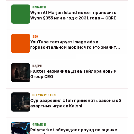
ФИНАНСЫ
Wynn Al Marjan Island может приносить
Wynn $355 млн в год с 2031 года — CBRE
10 авг
SEO
YouTube тестирует image ads в
горизонтальном mobile: что это значит
для арбитража
09 авг
КАДРЫ
Flutter назначила Дэна Тейлора новым
Group CEO
09 авг
РЕГУЛИРОВАНИЕ
Суд разрешил Utah применять законы об
азартных играх к Kalshi
09 авг
ФИНАНСЫ
Polymarket обсуждает раунд по оценке