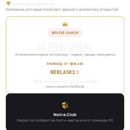
Спонсоры проекта
Компании, которые помогают держать аналитику открытой
ЗОЛОТОЙ СПОНСОР
AI-аналитика спроса на iGaming — индекс, тренды, конкуренты
ПРОМОКОД ОТ NEBLASK
NEBLASK1
−15% на подписку · до 1 сентября
пока строится NeBlask
Nutra.Club
Закрытое сообщество Nutra-вертикали от команды M1