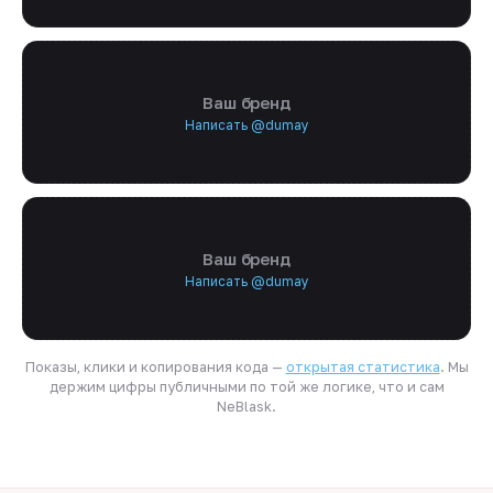
Ваш бренд
Написать @dumay
Ваш бренд
Написать @dumay
Показы, клики и копирования кода —
открытая статистика
. Мы
держим цифры публичными по той же логике, что и сам
NeBlask.