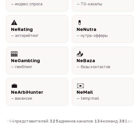
— индекс спроса
— TG-каналы
⚠️
💊
NeRating
NeNutra
— антирейтинг
— нутра-офферы
🎰
📥
NeGambling
NeBaza
— гемблинг
— базы контактов
💼
✉️
NeArbiHunter
NeMail
— вакансии
— temp mail
н
·
804
представителей
·
325
админов каналов
·
134
команд
·
381
каналов