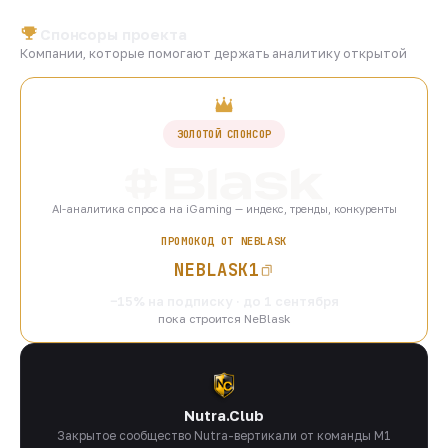
Спонсоры проекта
Компании, которые помогают держать аналитику открытой
ЗОЛОТОЙ СПОНСОР
AI-аналитика спроса на iGaming — индекс, тренды, конкуренты
ПРОМОКОД ОТ NEBLASK
NEBLASK1
−15% на подписку · до 1 сентября
пока строится NeBlask
Nutra.Club
Закрытое сообщество Nutra-вертикали от команды M1