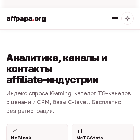
affpapa
.
org
Аналитика, каналы и
контакты
affiliate-индустрии
Индекс спроса iGaming, каталог TG-каналов
с ценами и CPM, базы C-level. Бесплатно,
без регистрации.
📈
📊
NeBlask
NeTGStats