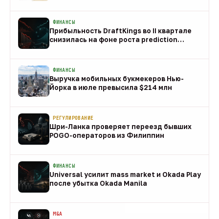
10 авг
ФИНАНСЫ
Прибыльность DraftKings во II квартале
снизилась на фоне роста prediction
markets
10 авг
ФИНАНСЫ
Выручка мобильных букмекеров Нью-
Йорка в июле превысила $214 млн
10 авг
РЕГУЛИРОВАНИЕ
Шри-Ланка проверяет переезд бывших
POGO-операторов из Филиппин
10 авг
ФИНАНСЫ
Universal усилит mass market и Okada Play
после убытка Okada Manila
10 авг
M&A