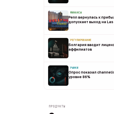
08 авг
ФИНАНСЫ
Penn вернулась к прибыл
допускает выход на Las 
08 авг
РЕГУЛИРОВАНИЕ
Болгария вводит лицен
аффилиатов
08 авг
РЫНКИ
Опрос показал channeli
уровне 86%
07 авг
ПРОДУКТЫ