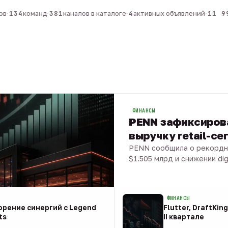
·
134
команд
·
381
каналов в каталоге
·
4
активных объявлений
·
11 99
ФИНАНСЫ
PENN зафиксиров
выручку retail-се
PENN сообщила о рекордной
$1.505 млрд и снижении dig
08 авг · 1 мин
ФИНАНСЫ
корение синергий с Legend
Flutter, DraftKin
ts
II квартале