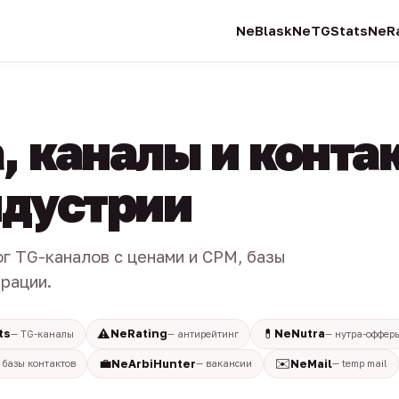
NeBlask
NeTGStats
NeRa
, каналы и конта
индустрии
ог TG-каналов с ценами и CPM, базы
трации.
⚠️
💊
ts
NeRating
NeNutra
— TG-каналы
— антирейтинг
— нутра-оффер
💼
✉️
NeArbiHunter
NeMail
 базы контактов
— вакансии
— temp mail