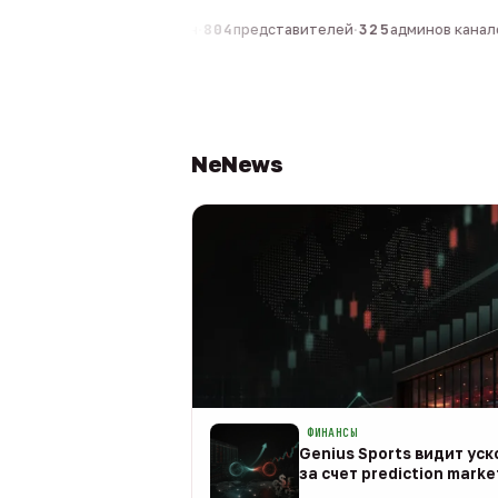
0
компаний
·
1 630
персон
·
804
представителей
·
325
админов каналов
NeNews
ФИНАНСЫ
Genius Sports видит ус
за счет prediction marke