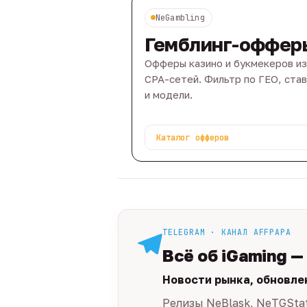
NeGambling
Гемблинг-оффер
Офферы казино и букмекеров из
CPA-сетей. Фильтр по ГЕО, ста
и модели.
Каталог офферов
TELEGRAM · КАНАЛ AFFPAPA
Всё об iGaming —
Новости рынка, обновле
Релизы NeBlask, NeTGSta