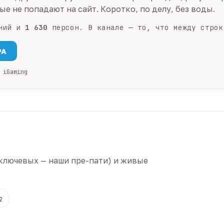
е не попадают на сайт. Коротко, по делу, без воды.
ний и
1 630
персон. В канале — то, что между строк
PA
 iGaming
ключевых — наши пре-пати) и живые
2