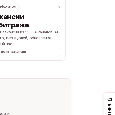
→
ArbiHunter
кансии
битража
+ вакансий из 35 TG-каналов. AI-
тр, без дублей, обновление
ый час.
отреть вакансии
ров и