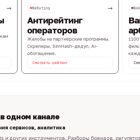
→
→
NeRating
Ne
ы
Антирейтинг
Ва
операторов
ар
вкам
Жалобы на партнёрские программы.
1100
Скреперы, SimHash-дедуп, AI-
филь
обогащение.
кажд
Смотреть рейтинг
См
 в одном канале
ния сервисов, аналитика
ts и других инструментов. Разборы брендов, регулято