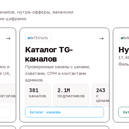
каналов, нутра-офферы, вакансии
ыми цифрами.
→
→
NeTGStats
Ne
Каталог TG-
Ну
каналов
17,4
Филь
ино и
Проверенные каналы с ценами,
e UX,
охватами, CPM и контактами
админов.
381
2.1M
243
ЛЯТОРОВ
КАНАЛОВ
ПОДПИСЧИКОВ
С
ЦЕНАМИ
Каталог каналов
Ка