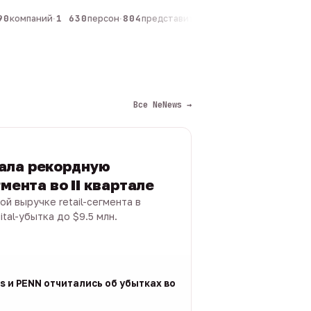
0
компаний
·
1 630
персон
·
804
представителей
·
325
админов каналов
·
Все NeNews →
ала рекордную
гмента во II квартале
 выручке retail-сегмента в
ital-убытка до $9.5 млн.
gs и PENN отчитались об убытках во