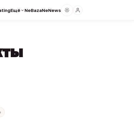
ting
Ещё
NeBaza
NeNews
кты
ы