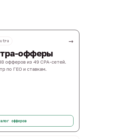
→
Nutra
тра-офферы
88 офферов из 49 CPA-сетей.
тр по ГЕО и ставкам.
талог офферов