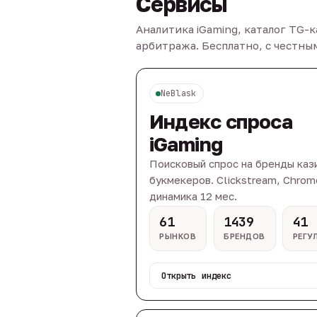
Сервисы
Аналитика iGaming, каталог TG-
арбитража. Бесплатно, с честн
NeBlask
Индекс спроса
iGaming
Поисковый спрос на бренды каз
букмекеров. Clickstream, Chrom
динамика 12 мес.
61
1439
41
РЫНКОВ
БРЕНДОВ
РЕГУ
Открыть индекс