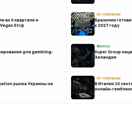
08 авг
РЕГУЛИРОВАНИЕ
и во II квартале и
Бразилия готовит
Vegas Strip
к 2027 году
08 авг
ФИНАНСЫ
зирование для gambling-
Super Group наце
Зеландии
08 авг
РЕГУЛИРОВАНИЕ
sation рынка Украины на
В Италии 10 сент
онлайн-гемблин
07 авг