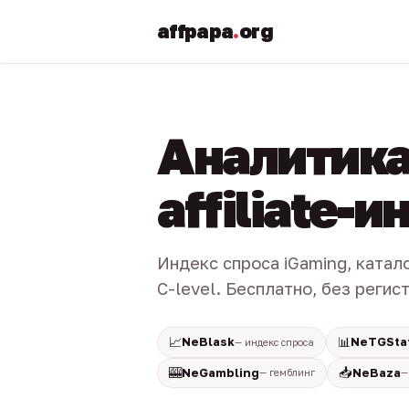
affpapa
.
org
Аналитика
affiliate-
Индекс спроса iGaming, катал
C-level. Бесплатно, без регис
📈
📊
NeBlask
NeTGSta
— индекс спроса
🎰
📥
NeGambling
NeBaza
— гемблинг
—