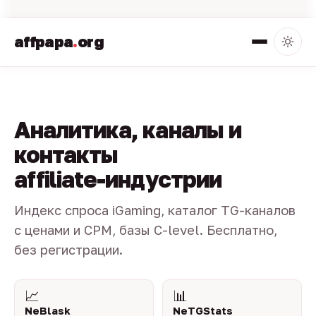
affpapa
.
org
Аналитика, каналы и
контакты
affiliate-индустрии
Индекс спроса iGaming, каталог TG-каналов
с ценами и CPM, базы C-level. Бесплатно,
без регистрации.
📈
📊
NeBlask
NeTGStats