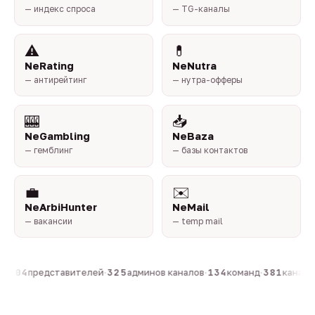
— индекс спроса
— TG-каналы
⚠️
💊
NeRating
NeNutra
— антирейтинг
— нутра-офферы
🎰
📥
NeGambling
NeBaza
— гемблинг
— базы контактов
💼
✉️
NeArbiHunter
NeMail
— вакансии
— temp mail
·
804
представителей
·
325
админов каналов
·
134
команд
·
381
каналов