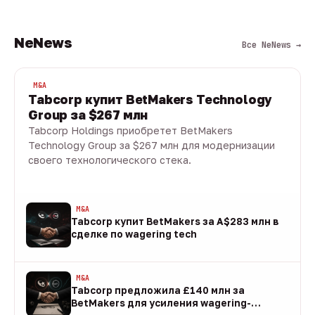
NeNews
Все NeNews →
M&A
Tabcorp купит BetMakers Technology
Group за $267 млн
Tabcorp Holdings приобретет BetMakers
Technology Group за $267 млн для модернизации
своего технологического стека.
10 авг · 1 мин
M&A
Tabcorp купит BetMakers за A$283 млн в
сделке по wagering tech
10 авг
M&A
Tabcorp предложила £140 млн за
BetMakers для усиления wagering-