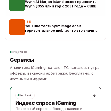
Wynn Al Marjan Island может приносить
Wynn $355 млн в год с 2031 года — CBRE
10 авг
SEO
YouTube тестирует image ads в
горизонтальном mobile: что это значит
для арбитража
09 авг
ПРОДУКТЫ
Сервисы
Аналитика iGaming, каталог TG-каналов, нутра-
офферы, вакансии арбитража. Бесплатно, с
честными цифрами.
→
NeBlask
Индекс спроса iGaming
Поисковый спрос на бренды казино и