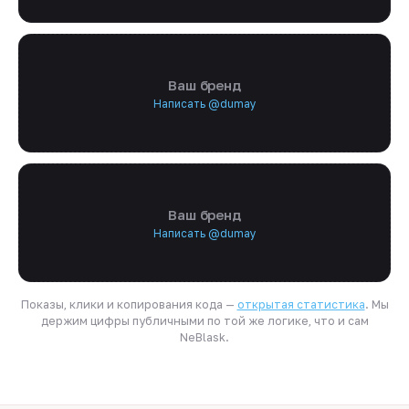
Ваш бренд
Написать @dumay
Ваш бренд
Написать @dumay
Показы, клики и копирования кода —
открытая статистика
. Мы
держим цифры публичными по той же логике, что и сам
NeBlask.