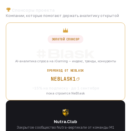
Спонсоры проекта
Компании, которые помогают держать аналитику открытой
ЗОЛОТОЙ СПОНСОР
AI-аналитика спроса на iGaming — индекс, тренды, конкуренты
ПРОМОКОД ОТ NEBLASK
NEBLASK1
−15% на подписку · до 1 сентября
пока строится NeBlask
Nutra.Club
Закрытое сообщество Nutra-вертикали от команды M1