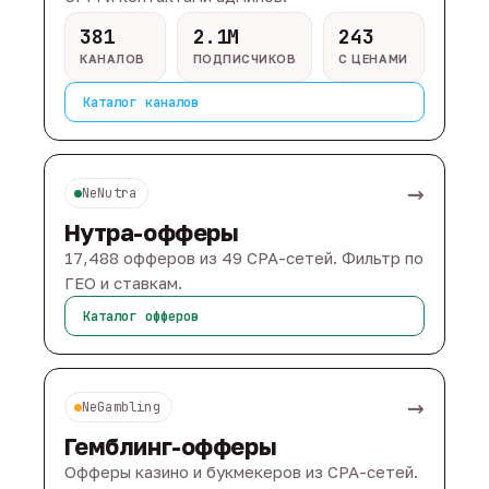
381
2.1M
243
КАНАЛОВ
ПОДПИСЧИКОВ
С ЦЕНАМИ
Каталог каналов
→
NeNutra
Нутра-офферы
17,488 офферов из 49 CPA-сетей. Фильтр по
ГЕО и ставкам.
Каталог офферов
→
NeGambling
Гемблинг-офферы
Офферы казино и букмекеров из CPA-сетей.