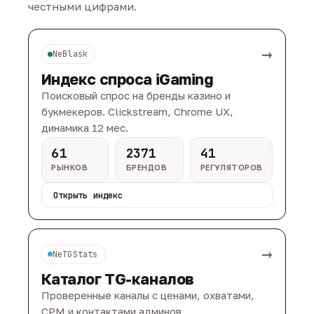
честными цифрами.
→
NeBlask
Индекс спроса iGaming
Поисковый спрос на бренды казино и
букмекеров. Clickstream, Chrome UX,
динамика 12 мес.
61
2371
41
РЫНКОВ
БРЕНДОВ
РЕГУЛЯТОРОВ
Открыть индекс
→
NeTGStats
Каталог TG-каналов
Проверенные каналы с ценами, охватами,
CPM и контактами админов.