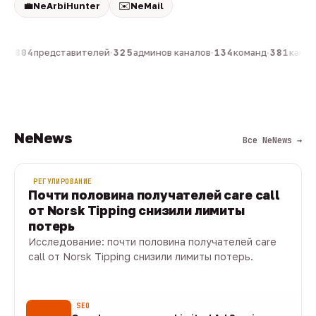
💼
✉️
NeArbiHunter
NeMail
он
·
804
представителей
·
325
админов каналов
·
134
команд
·
381
канало
NeNews
Все NeNews →
РЕГУЛИРОВАНИЕ
Почти половина получателей care call
от Norsk Tipping снизили лимиты
потерь
Исследование: почти половина получателей care
call от Norsk Tipping снизили лимиты потерь.
08 авг · 1 мин
SEO