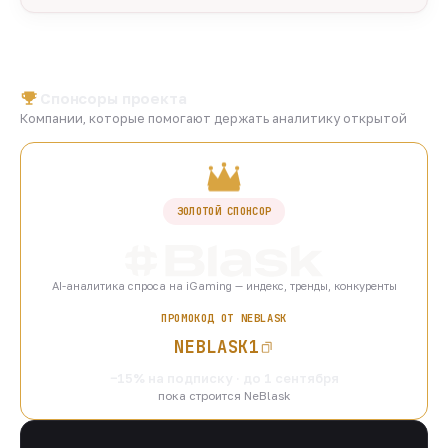
Спонсоры проекта
Компании, которые помогают держать аналитику открытой
ЗОЛОТОЙ СПОНСОР
AI-аналитика спроса на iGaming — индекс, тренды, конкуренты
ПРОМОКОД ОТ NEBLASK
NEBLASK1
−15% на подписку · до 1 сентября
пока строится NeBlask