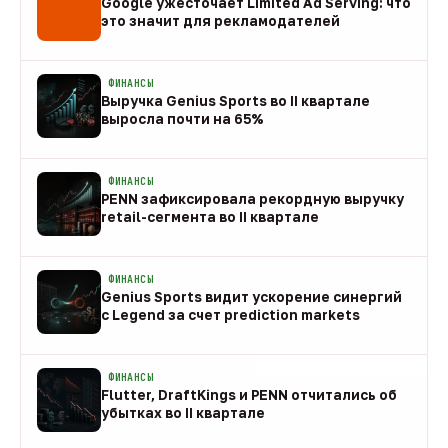
Google ужесточает Limited Ad Serving: что
это значит для рекламодателей
08 авг
ФИНАНСЫ
Выручка Genius Sports во II квартале
выросла почти на 65%
08 авг
ФИНАНСЫ
PENN зафиксировала рекордную выручку
retail-сегмента во II квартале
08 авг
ФИНАНСЫ
Genius Sports видит ускорение синергий
с Legend за счет prediction markets
08 авг
ФИНАНСЫ
Flutter, DraftKings и PENN отчитались об
убытках во II квартале
08 авг