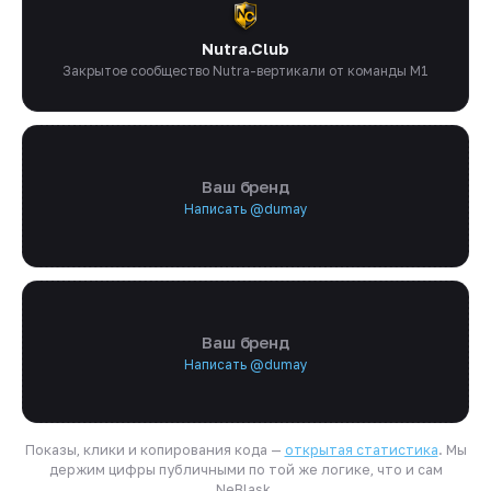
Nutra.Club
Закрытое сообщество Nutra-вертикали от команды M1
Ваш бренд
Написать @dumay
Ваш бренд
Написать @dumay
Показы, клики и копирования кода —
открытая статистика
. Мы
держим цифры публичными по той же логике, что и сам
NeBlask.