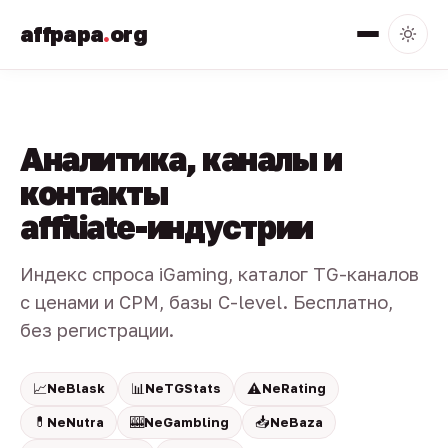
affpapa
.
org
Аналитика, каналы и
контакты
affiliate-индустрии
Индекс спроса iGaming, каталог TG-каналов
с ценами и CPM, базы C-level. Бесплатно,
без регистрации.
📈
📊
⚠️
NeBlask
NeTGStats
NeRating
💊
🎰
📥
NeNutra
NeGambling
NeBaza