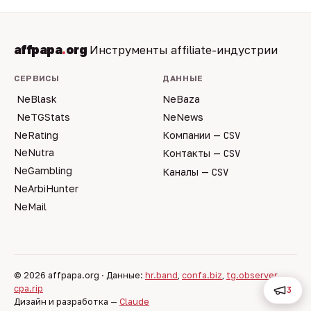
affpapa
.
org
Инструменты affiliate-индустрии
СЕРВИСЫ
ДАННЫЕ
NeBlask
NeBaza
NeTGStats
NeNews
NeRating
Компании —
CSV
NeNutra
Контакты —
CSV
NeGambling
Каналы —
CSV
NeArbiHunter
NeMail
© 2026 affpapa.org · Данные:
hr.band
,
confa.biz
,
tg.observer
,
cpa.rip
3
Дизайн и разработка —
Claude