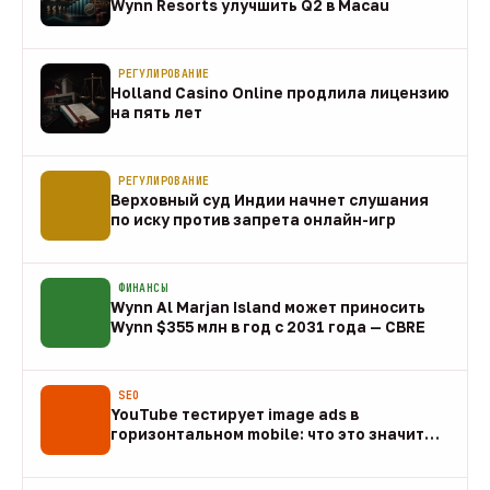
Wynn Resorts улучшить Q2 в Macau
10 авг
РЕГУЛИРОВАНИЕ
Holland Casino Online продлила лицензию
на пять лет
10 авг
РЕГУЛИРОВАНИЕ
Верховный суд Индии начнет слушания
по иску против запрета онлайн-игр
10 авг
ФИНАНСЫ
Wynn Al Marjan Island может приносить
Wynn $355 млн в год с 2031 года — CBRE
10 авг
SEO
YouTube тестирует image ads в
горизонтальном mobile: что это значит
для арбитража
09 авг