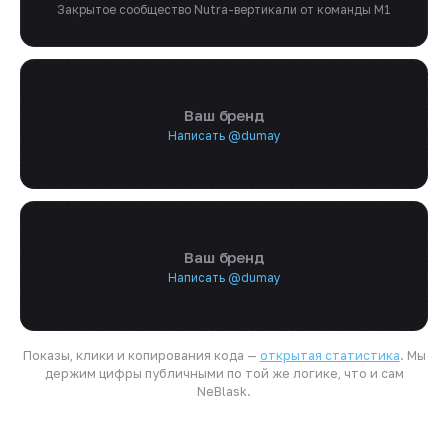
Закрытое сообщество Nutra-вертикали от команды M1
Ваш бренд
Написать @dumay
Ваш бренд
Написать @dumay
Показы, клики и копирования кода —
открытая статистика
. Мы
держим цифры публичными по той же логике, что и сам
NeBlask.