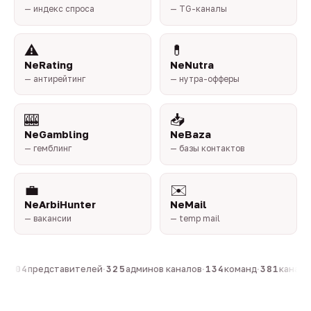
— индекс спроса
— TG-каналы
⚠️
💊
NeRating
NeNutra
— антирейтинг
— нутра-офферы
🎰
📥
NeGambling
NeBaza
— гемблинг
— базы контактов
💼
✉️
NeArbiHunter
NeMail
— вакансии
— temp mail
н
·
804
представителей
·
325
админов каналов
·
134
команд
·
381
каналов