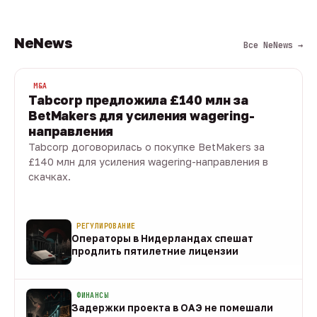
NeNews
Все NeNews →
M&A
Tabcorp предложила £140 млн за
BetMakers для усиления wagering-
направления
Tabcorp договорилась о покупке BetMakers за
£140 млн для усиления wagering-направления в
скачках.
10 авг · 1 мин
РЕГУЛИРОВАНИЕ
Операторы в Нидерландах спешат
продлить пятилетние лицензии
10 авг
ФИНАНСЫ
Задержки проекта в ОАЭ не помешали