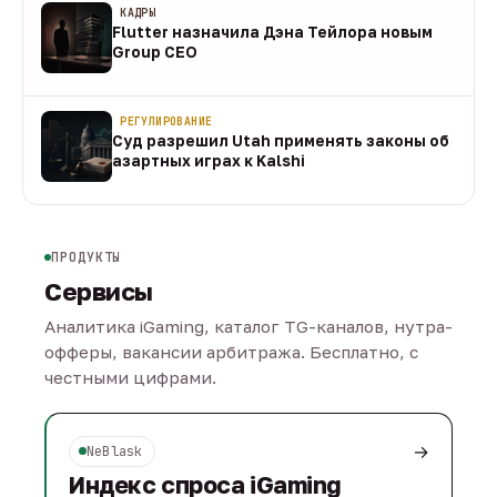
КАДРЫ
Flutter назначила Дэна Тейлора новым
Group CEO
09 авг
РЕГУЛИРОВАНИЕ
Суд разрешил Utah применять законы об
азартных играх к Kalshi
09 авг
ПРОДУКТЫ
Сервисы
Аналитика iGaming, каталог TG-каналов, нутра-
офферы, вакансии арбитража. Бесплатно, с
честными цифрами.
→
NeBlask
Индекс спроса iGaming