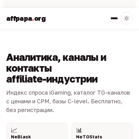
affpapa
.
org
Аналитика, каналы и
контакты
affiliate-индустрии
Индекс спроса iGaming, каталог TG-каналов
с ценами и CPM, базы C-level. Бесплатно,
без регистрации.
📈
📊
NeBlask
NeTGStats