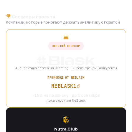
Спонсоры проекта
Компании, которые помогают держать аналитику открытой
ЗОЛОТОЙ СПОНСОР
AI-аналитика спроса на iGaming — индекс, тренды, конкуренты
ПРОМОКОД ОТ NEBLASK
NEBLASK1
−15% на подписку · до 1 сентября
пока строится NeBlask
Nutra.Club