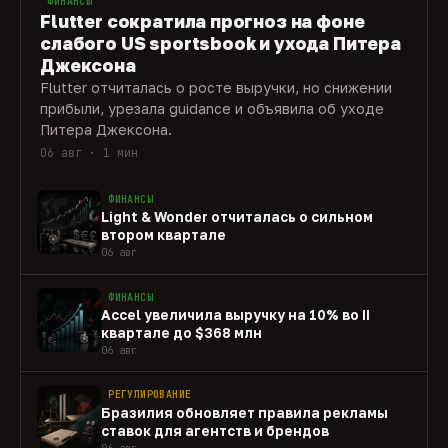
ФИНАНСЫ
Flutter сократила прогноз на фоне
слабого US sportsbook и ухода Питера
Джексона
Flutter отчиталась о росте выручки, но снижении
прибыли, урезала guidance и объявила об уходе
Питера Джексона.
06 авг · 1 мин
ФИНАНСЫ
Light & Wonder отчиталась о сильном
втором квартале
06 авг
ФИНАНСЫ
Accel увеличила выручку на 10% во II
квартале до $368 млн
06 авг
РЕГУЛИРОВАНИЕ
Бразилия обновляет правила рекламы
ставок для агентств и брендов
06 авг