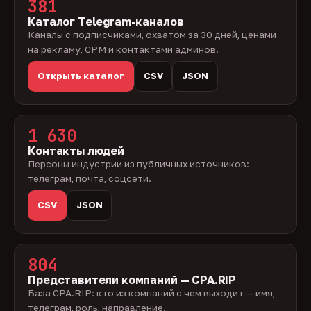
381
Каталог Telegram-каналов
Каналы с подписчиками, охватом за 30 дней, ценами
на рекламу, CPM и контактами админов.
Открыть каталог
CSV
JSON
1 630
Контакты людей
Персоны индустрии из публичных источников:
телеграм, почта, соцсети.
CSV
JSON
804
Представители компаний — CPA.RIP
База CPA.RIP: кто из компаний с чем выходит — имя,
телеграм, роль, направление.