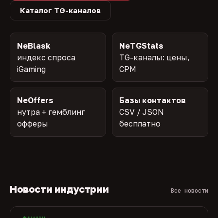
Каталог TG-каналов
NeBlask
NeTGStats
индекс спроса
TG-каналы: цены,
iGaming
CPM
NeOffers
Базы контактов
нутра + гемблинг
CSV / JSON
офферы
бесплатно
Новости индустрии
Все новости