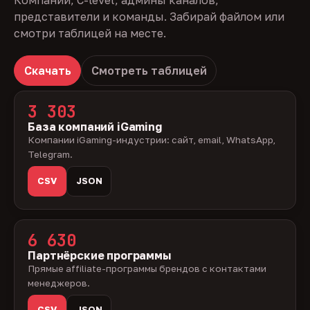
Компании, C-level, админы каналов,
представители и команды. Забирай файлом или
смотри таблицей на месте.
Скачать
Смотреть таблицей
3 303
База компаний iGaming
Компании iGaming-индустрии: сайт, email, WhatsApp,
Telegram.
CSV
JSON
6 630
Партнёрские программы
Прямые affiliate-программы брендов с контактами
менеджеров.
CSV
JSON