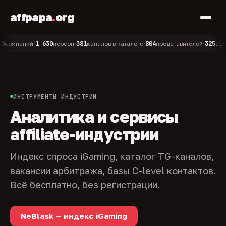
affpapa
.
org
1 630
381
804
325
аний
персон
каналов в каталоге
представителей
админов 
•
•
•
•
ИНСТРУМЕНТЫ ИНДУСТРИИ
Аналитика и сервисы
affiliate-индустрии
Индекс спроса iGaming, каталог TG-каналов,
вакансии арбитража, базы C-level контактов.
Всё бесплатно, без регистрации.
NeBlask — индекс iGaming