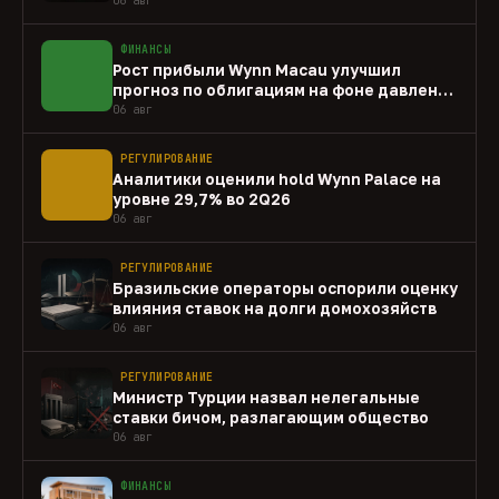
ФИНАНСЫ
Рост прибыли Wynn Macau улучшил
прогноз по облигациям на фоне давления
capex
06 авг
РЕГУЛИРОВАНИЕ
Аналитики оценили hold Wynn Palace на
уровне 29,7% во 2Q26
06 авг
РЕГУЛИРОВАНИЕ
Бразильские операторы оспорили оценку
влияния ставок на долги домохозяйств
06 авг
РЕГУЛИРОВАНИЕ
Министр Турции назвал нелегальные
ставки бичом, разлагающим общество
06 авг
ФИНАНСЫ