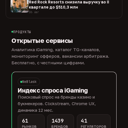
Red Rock Resorts снизила выручку во II
квартале до $510,3 млн
06 авг
ПРОДУКТЫ
Открытые сервисы
Аналитика iGaming, каталог TG-каналов,
мониторинг офферов, вакансии арбитража.
Бесплатно, с честными цифрами.
NeBlask
Индекс спроса iGaming
Поисковый спрос на бренды казино и
букмекеров. Clickstream, Chrome UX,
динамика 12 мес.
61
1439
41
РЫНКОВ
БРЕНДОВ
РЕГУЛЯТОРОВ