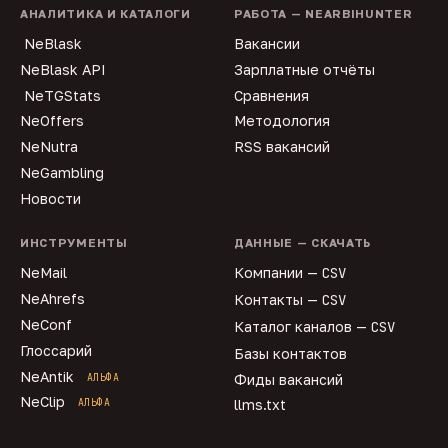
АНАЛИТИКА И КАТАЛОГИ
РАБОТА — NEARBIHUNTER
NeBlask
Вакансии
NeBlask API
Зарплатные отчёты
NeTGStats
Сравнения
NeOffers
Методология
NeNutra
RSS вакансий
NeGambling
Новости
ИНСТРУМЕНТЫ
ДАННЫЕ — СКАЧАТЬ
NeMail
Компании —
CSV
NeAhrefs
Контакты —
CSV
NeConf
Каталог каналов —
CSV
Глоссарий
Базы контактов
NeAntik
АЛЬФА
Фиды вакансий
NeClip
АЛЬФА
llms.txt