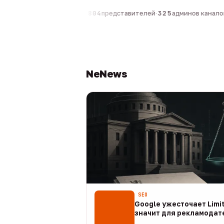
компаний
·
1 630
персон
·
804
представителей
·
325
админов каналов
·
NeNews
SEO
Google ужесточает Limit
значит для рекламодат