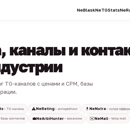
NeBlask
NeTGStats
NeRa
, каналы и конта
индустрии
ог TG-каналов с ценами и CPM, базы
трации.
⚠️
💊
ts
NeRating
NeNutra
— TG-каналы
— антирейтинг
— нутра-оффер
💼
✉️
NeArbiHunter
NeMail
 базы контактов
— вакансии
— temp mail