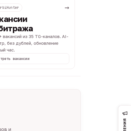
→
ArbiHunter
кансии
битража
+ вакансий из 35 TG-каналов. AI-
тр, без дублей, обновление
ый час.
отреть вакансии
ров и