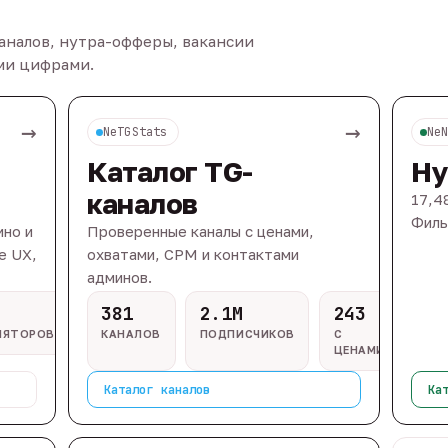
каналов, нутра-офферы, вакансии
ыми цифрами.
→
→
NeTGStats
Ne
Каталог TG-
Ну
каналов
17,4
Филь
ино и
Проверенные каналы с ценами,
e UX,
охватами, CPM и контактами
админов.
381
2.1M
243
ЛЯТОРОВ
КАНАЛОВ
ПОДПИСЧИКОВ
С
ЦЕНАМИ
Каталог каналов
Ка