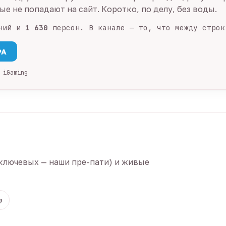
е не попадают на сайт. Коротко, по делу, без воды.
ний и
1 630
персон. В канале — то, что между строк
PA
 iGaming
ключевых — наши пре-пати) и живые
9