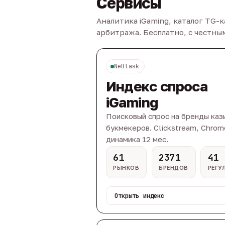
Сервисы
Аналитика iGaming, каталог TG-
арбитража. Бесплатно, с честн
NeBlask
Индекс спроса
iGaming
Поисковый спрос на бренды каз
букмекеров. Clickstream, Chrom
динамика 12 мес.
61
2371
41
РЫНКОВ
БРЕНДОВ
РЕГУ
Открыть индекс