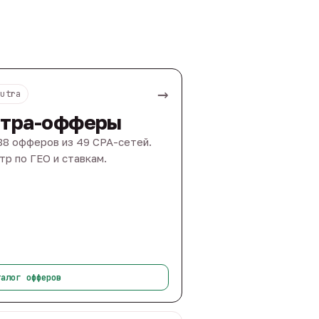
→
Nutra
тра-офферы
88 офферов из 49 CPA-сетей.
тр по ГЕО и ставкам.
талог офферов