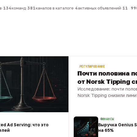
134
команд
·
381
каналов в каталоге
·
4
активных объявлений
·
11 990
РЕГУЛИРОВАНИЕ
Почти половина по
от Norsk Tipping 
Исследование: почти полов
Norsk Tipping снизили лими
08 авг · 1 мин
ФИНАНСЫ
ed Ad Serving: что это
Выручка Genius S
елей
на 65%