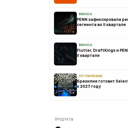
08 авг
ФИНАНСЫ
PENN зафиксировала рек
сегмента во II квартале
08 авг
ФИНАНСЫ
Flutter, DraftKings и PE
II квартале
08 авг
РЕГУЛИРОВАНИЕ
Бразилия готовит Selec
к 2027 году
08 авг
ПРОДУКТЫ