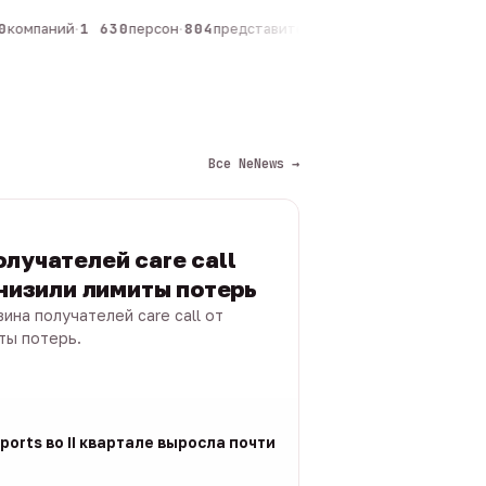
компаний
·
1 630
персон
·
804
представителей
·
325
админов каналов
·
1
Все NeNews →
лучателей care call
снизили лимиты потерь
ина получателей care call от
ты потерь.
ports во II квартале выросла почти