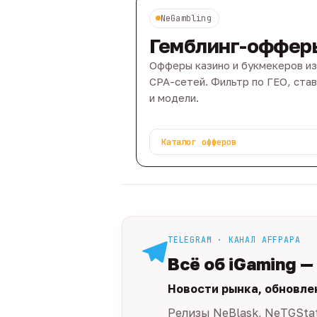
NeGambling
Гемблинг-оффер
Офферы казино и букмекеров из
CPA-сетей. Фильтр по ГЕО, ста
и модели.
Каталог офферов
TELEGRAM · КАНАЛ AFFPAPA
Всё об iGaming —
Новости рынка, обновле
Релизы NeBlask, NeTGSta