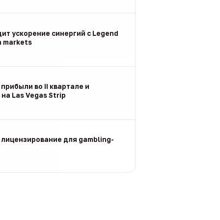
дит ускорение синергий с Legend
n markets
 прибыли во II квартале и
на Las Vegas Strip
 лицензирование для gambling-