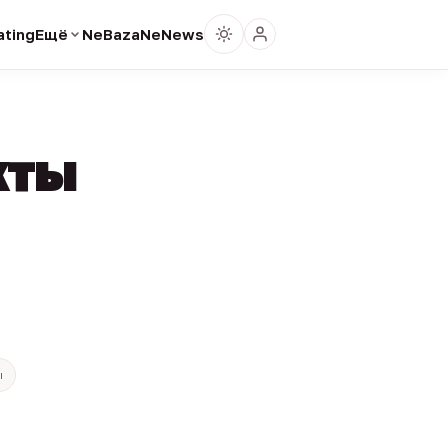
ting
Ещё
NeBaza
NeNews
кты
ы