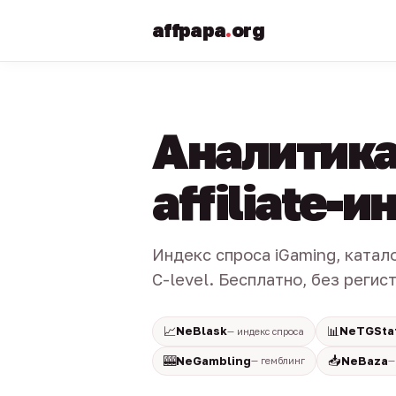
affpapa
.
org
Аналитика
affiliate-
Индекс спроса iGaming, катал
C-level. Бесплатно, без регис
📈
📊
NeBlask
NeTGSta
— индекс спроса
🎰
📥
NeGambling
NeBaza
— гемблинг
—