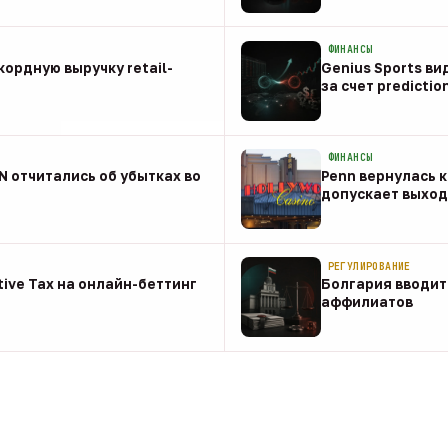
08 авг
ФИНАНСЫ
ордную выручку retail-
Genius Sports ви
за счет predictio
08 авг
ФИНАНСЫ
NN отчитались об убытках во
Penn вернулась к
допускает выход 
08 авг
РЕГУЛИРОВАНИЕ
tive Tax на онлайн-беттинг
Болгария вводит
аффилиатов
08 авг