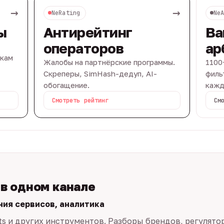
→
→
NeRating
Ne
ы
Антирейтинг
Ва
операторов
ар
вкам
Жалобы на партнёрские программы.
1100
Скреперы, SimHash-дедуп, AI-
филь
обогащение.
кажд
Смотреть рейтинг
См
 в одном канале
ния сервисов, аналитика
ts и других инструментов. Разборы брендов, регулято