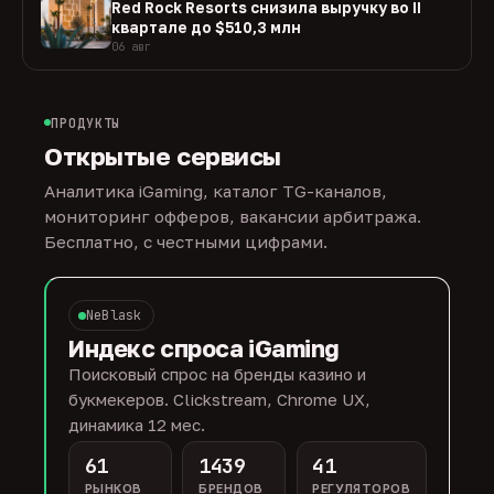
Red Rock Resorts снизила выручку во II
квартале до $510,3 млн
06 авг
ПРОДУКТЫ
Открытые сервисы
Аналитика iGaming, каталог TG-каналов,
мониторинг офферов, вакансии арбитража.
Бесплатно, с честными цифрами.
NeBlask
Индекс спроса iGaming
Поисковый спрос на бренды казино и
букмекеров. Clickstream, Chrome UX,
динамика 12 мес.
61
1439
41
РЫНКОВ
БРЕНДОВ
РЕГУЛЯТОРОВ