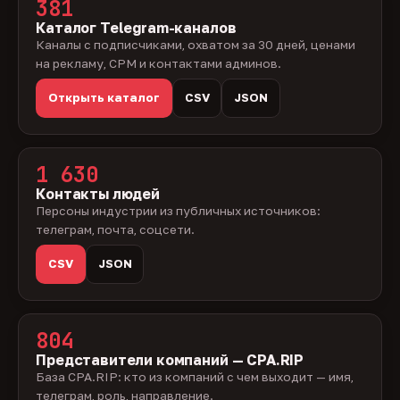
381
Каталог Telegram-каналов
Каналы с подписчиками, охватом за 30 дней, ценами
на рекламу, CPM и контактами админов.
Открыть каталог
CSV
JSON
1 630
Контакты людей
Персоны индустрии из публичных источников:
телеграм, почта, соцсети.
CSV
JSON
804
Представители компаний — CPA.RIP
База CPA.RIP: кто из компаний с чем выходит — имя,
телеграм, роль, направление.