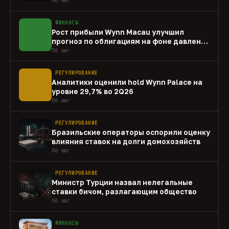
ФИНАНСЫ
Рост прибыли Wynn Macau улучшил
прогноз по облигациям на фоне давления
capex
06 авг
РЕГУЛИРОВАНИЕ
Аналитики оценили hold Wynn Palace на
уровне 29,7% во 2Q26
06 авг
РЕГУЛИРОВАНИЕ
Бразильские операторы оспорили оценку
влияния ставок на долги домохозяйств
06 авг
РЕГУЛИРОВАНИЕ
Министр Турции назвал нелегальные
ставки бичом, разлагающим общество
06 авг
ФИНАНСЫ