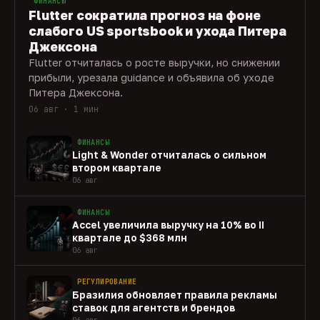
ФИНАНСЫ
Flutter сократила прогноз на фоне
слабого US sportsbook и ухода Питера
Джексона
Flutter отчиталась о росте выручки, но снижении
прибыли, урезала guidance и объявила об уходе
Питера Джексона.
06 авг · 1 мин
ФИНАНСЫ
Light & Wonder отчиталась о сильном
втором квартале
06 авг
ФИНАНСЫ
Accel увеличила выручку на 10% во II
квартале до $368 млн
06 авг
РЕГУЛИРОВАНИЕ
Бразилия обновляет правила рекламы
ставок для агентств и брендов
06 авг