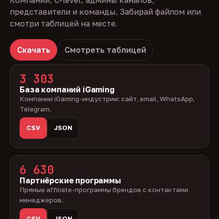
Компании, C-level, админы каналов,
представители и команды. Забирай файлом или
смотри таблицей на месте.
Скачать
Смотреть таблицей
3 303
База компаний iGaming
Компании iGaming-индустрии: сайт, email, WhatsApp,
Telegram.
CSV
JSON
6 630
Партнёрские программы
Прямые affiliate-программы брендов с контактами
менеджеров.
CSV
JSON