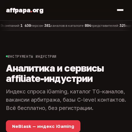
affpapa
.
org
1 630
381
804
325
паний
персон
каналов в каталоге
представителей
админов 
•
•
•
•
ИНСТРУМЕНТЫ ИНДУСТРИИ
Аналитика и сервисы
affiliate-индустрии
Индекс спроса iGaming, каталог TG-каналов,
вакансии арбитража, базы C-level контактов.
Всё бесплатно, без регистрации.
NeBlask — индекс iGaming