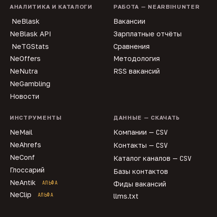
АНАЛИТИКА И КАТАЛОГИ
РАБОТА — NEARBIHUNTER
NeBlask
Вакансии
NeBlask API
Зарплатные отчёты
NeTGStats
Сравнения
NeOffers
Методология
NeNutra
RSS вакансий
NeGambling
Новости
ИНСТРУМЕНТЫ
ДАННЫЕ — СКАЧАТЬ
NeMail
Компании —
CSV
NeAhrefs
Контакты —
CSV
NeConf
Каталог каналов —
CSV
Глоссарий
Базы контактов
NeAntik
АЛЬФА
Фиды вакансий
NeClip
АЛЬФА
llms.txt