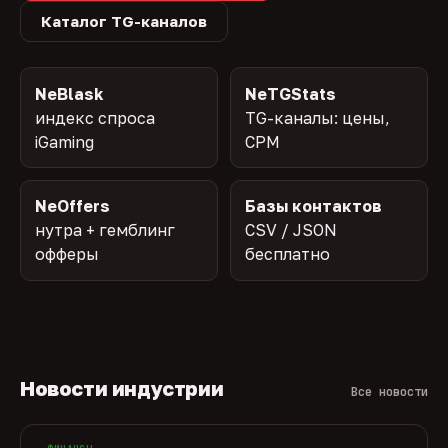
Каталог TG-каналов
NeBlask
NeTGStats
индекс спроса
TG-каналы: цены,
iGaming
CPM
NeOffers
Базы контактов
нутра + гемблинг
CSV / JSON
офферы
бесплатно
Новости индустрии
Все новости