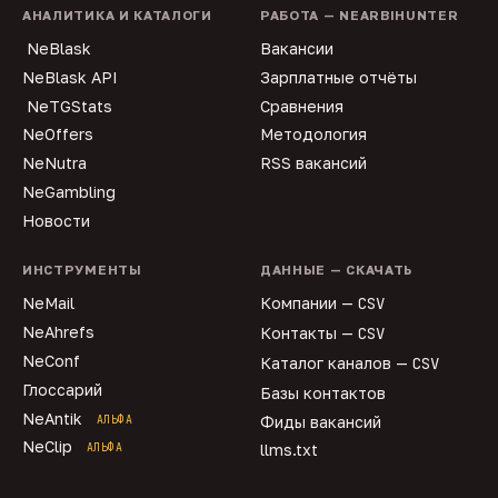
АНАЛИТИКА И КАТАЛОГИ
РАБОТА — NEARBIHUNTER
NeBlask
Вакансии
NeBlask API
Зарплатные отчёты
NeTGStats
Сравнения
NeOffers
Методология
NeNutra
RSS вакансий
NeGambling
Новости
ИНСТРУМЕНТЫ
ДАННЫЕ — СКАЧАТЬ
NeMail
Компании —
CSV
NeAhrefs
Контакты —
CSV
NeConf
Каталог каналов —
CSV
Глоссарий
Базы контактов
NeAntik
АЛЬФА
Фиды вакансий
NeClip
АЛЬФА
llms.txt