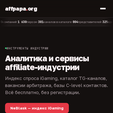
affpapa
.
org
1 630
381
804
325
паний
персон
каналов в каталоге
представителей
админов
•
•
•
•
ИНСТРУМЕНТЫ ИНДУСТРИИ
Аналитика и сервисы
affiliate-индустрии
Индекс спроса iGaming, каталог TG-каналов,
вакансии арбитража, базы C-level контактов.
Всё бесплатно, без регистрации.
NeBlask — индекс iGaming