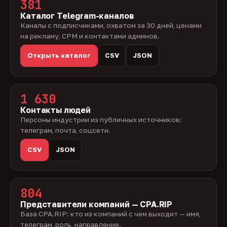
381
Каталог Telegram-каналов
Каналы с подписчиками, охватом за 30 дней, ценами
на рекламу, CPM и контактами админов.
Открыть каталог
CSV
JSON
1 630
Контакты людей
Персоны индустрии из публичных источников:
телеграм, почта, соцсети.
CSV
JSON
804
Представители компаний — CPA.RIP
База CPA.RIP: кто из компаний с чем выходит — имя,
телеграм, роль, направление.