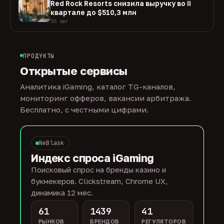
Red Rock Resorts снизила выручку во II
квартале до $510,3 млн
06 авг
ПРОДУКТЫ
Открытые сервисы
Аналитика iGaming, каталог TG-каналов,
мониторинг офферов, вакансии арбитража.
Бесплатно, с честными цифрами.
NeBlask
Индекс спроса iGaming
Поисковый спрос на бренды казино и
букмекеров. Clickstream, Chrome UX,
динамика 12 мес.
61
1439
41
РЫНКОВ
БРЕНДОВ
РЕГУЛЯТОРОВ