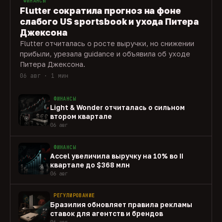
ФИНАНСЫ
Flutter сократила прогноз на фоне
слабого US sportsbook и ухода Питера
Джексона
Flutter отчиталась о росте выручки, но снижении
прибыли, урезала guidance и объявила об уходе
Питера Джексона.
06 авг · 1 мин
ФИНАНСЫ
Light & Wonder отчиталась о сильном
втором квартале
06 авг
ФИНАНСЫ
Accel увеличила выручку на 10% во II
квартале до $368 млн
06 авг
РЕГУЛИРОВАНИЕ
Бразилия обновляет правила рекламы
ставок для агентств и брендов
06 авг