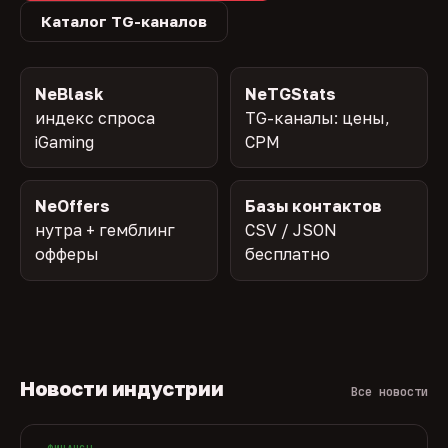
Каталог TG-каналов
NeBlask
NeTGStats
индекс спроса
TG-каналы: цены,
iGaming
CPM
NeOffers
Базы контактов
нутра + гемблинг
CSV / JSON
офферы
бесплатно
Новости индустрии
Все новости