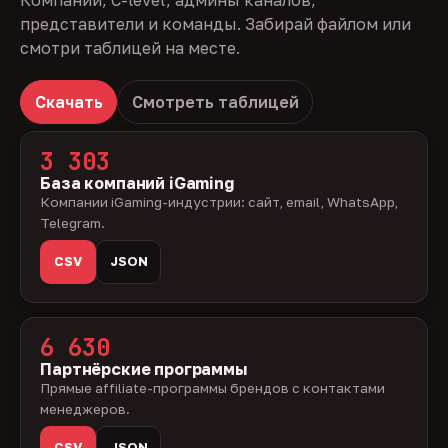
Компании, C-level, админы каналов,
представители и команды. Забирай файлом или
смотри таблицей на месте.
Скачать
Смотреть таблицей
3 303
База компаний iGaming
Компании iGaming-индустрии: сайт, email, WhatsApp,
Telegram.
CSV
JSON
6 630
Партнёрские программы
Прямые affiliate-программы брендов с контактами
менеджеров.
CSV
JSON