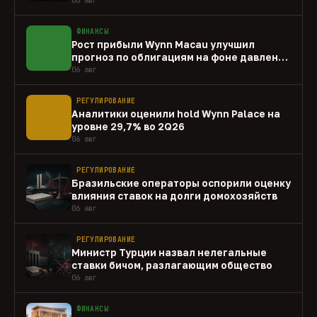
ФИНАНСЫ
Рост прибыли Wynn Macau улучшил
прогноз по облигациям на фоне давления
capex
06 авг
РЕГУЛИРОВАНИЕ
Аналитики оценили hold Wynn Palace на
уровне 29,7% во 2Q26
06 авг
РЕГУЛИРОВАНИЕ
Бразильские операторы оспорили оценку
влияния ставок на долги домохозяйств
06 авг
РЕГУЛИРОВАНИЕ
Министр Турции назвал нелегальные
ставки бичом, разлагающим общество
06 авг
ФИНАНСЫ