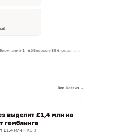
ail
компаний
·
1 630
персон
·
804
представителей
·
325
админов каналов
·
Все NeNews →
es выделит £1,4 млн на
т гемблинга
т £1,4 млн НКО и