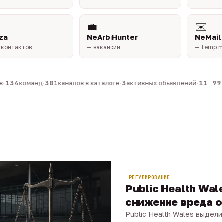
💼
✉️
za
NeArbiHunter
NeMail
 контактов
— вакансии
— temp m
134
команд
·
381
каналов в каталоге
·
3
активных объявлений
·
11 990
РЕГУЛИРОВАНИЕ
Public Health Wal
снижение вреда о
Public Health Wales выдели