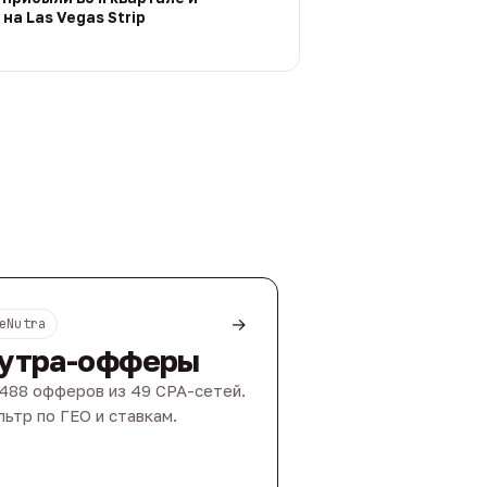
на Las Vegas Strip
→
eNutra
утра-офферы
488 офферов из 49 CPA-сетей.
ьтр по ГЕО и ставкам.