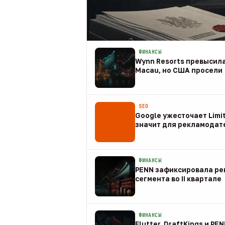
ФИНАНСЫ
Wynn Resorts превысила
Macau, но США просели
09 авг
SEO
Google ужесточает Limit
значит для рекламодат
08 авг
ФИНАНСЫ
PENN зафиксировала рек
сегмента во II квартале
08 авг
ФИНАНСЫ
Flutter, DraftKings и PE