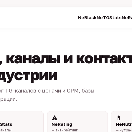
NeBlask
NeTGStats
NeRa
 каналы и контак
ндустрии
ог TG-каналов с ценами и CPM, базы
трации.
⚠️
💊
Stats
NeRating
NeNutr
каналы
— антирейтинг
— нутра