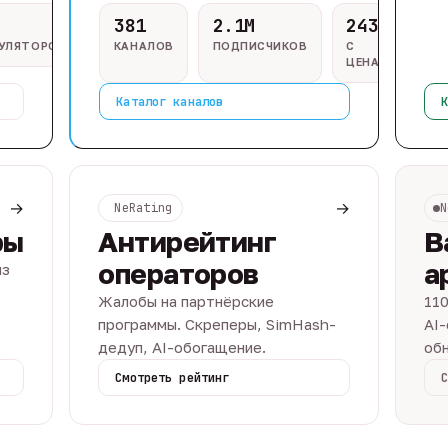
381
2.1M
243
ГУЛЯТОРОВ
КАНАЛОВ
ПОДПИСЧИКОВ
С
ЦЕНАМИ
Каталог каналов
К
→
→
NeRating
N
ры
Антирейтинг
В
операторов
а
из
Жалобы на партнёрские
110
программы. Скреперы, SimHash-
AI-
дедуп, AI-обогащение.
обн
Смотреть рейтинг
С