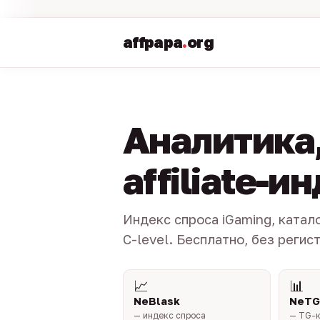
affpapa
.
org
Аналитика,
affiliate-и
Индекс спроса iGaming, катал
C-level. Бесплатно, без регис
📈
📊
NeBlask
NeTG
— индекс спроса
— TG-