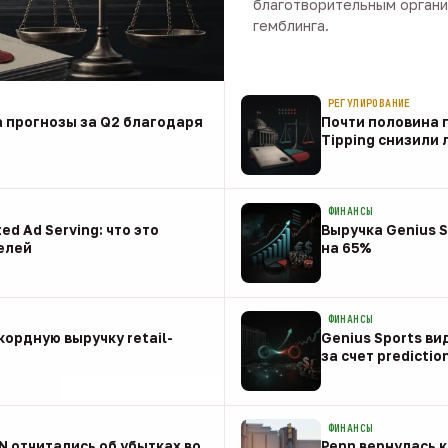
благотворительным органи
гемблинга.
09 авг · 1 мин
РЕГУЛИРОВАНИЕ
 прогнозы за Q2 благодаря
Почти половина п
Tipping снизили
08 авг
ФИНАНСЫ
ed Ad Serving: что это
Выручка Genius S
елей
на 65%
08 авг
ФИНАНСЫ
ордную выручку retail-
Genius Sports ви
за счет predictio
08 авг
ФИНАНСЫ
NN отчитались об убытках во
Penn вернулась к