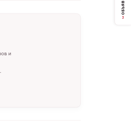
ОБЪЯВЛЕНИЯ
3
ров и
.