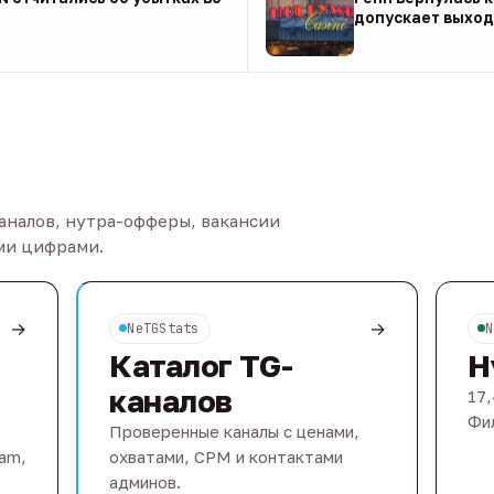
допускает выход 
08 авг
каналов, нутра-офферы, вакансии
ыми цифрами.
→
→
NeTGStats
N
Каталог TG-
Н
каналов
17,
Фил
Проверенные каналы с ценами,
eam,
охватами, CPM и контактами
админов.