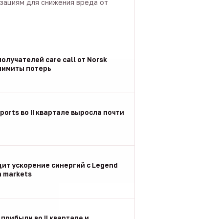
зациям для снижения вреда от
олучателей care call от Norsk
 лимиты потерь
ports во II квартале выросла почти
дит ускорение синергий с Legend
n markets
 прибыли во II квартале и