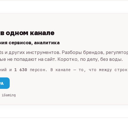
 в одном канале
ния сервисов, аналитика
ts и других инструментов. Разборы брендов, регулято
е не попадают на сайт. Коротко, по делу, без воды.
ний и
1 630
персон. В канале — то, что между строк
PA
 iGaming