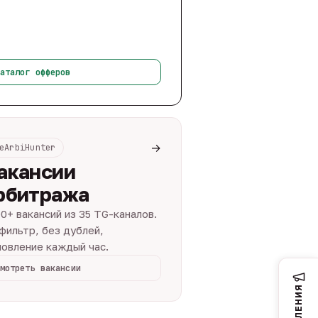
аталог офферов
→
eArbiHunter
акансии
рбитража
0+ вакансий из 35 TG-каналов.
фильтр, без дублей,
овление каждый час.
мотреть вакансии