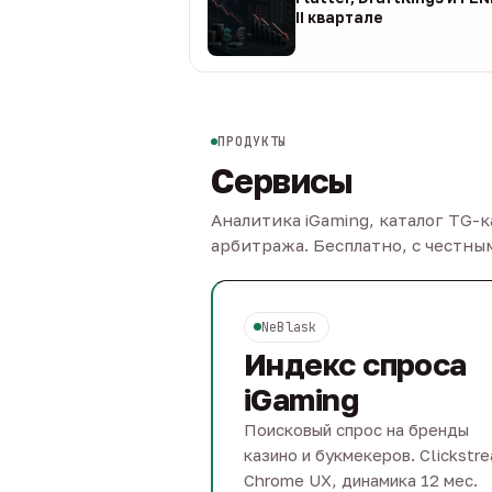
II квартале
08 авг
ПРОДУКТЫ
Сервисы
Аналитика iGaming, каталог TG-
арбитража. Бесплатно, с честн
NeBlask
Индекс спроса
iGaming
Поисковый спрос на бренды
казино и букмекеров. Clickstr
Chrome UX, динамика 12 мес.