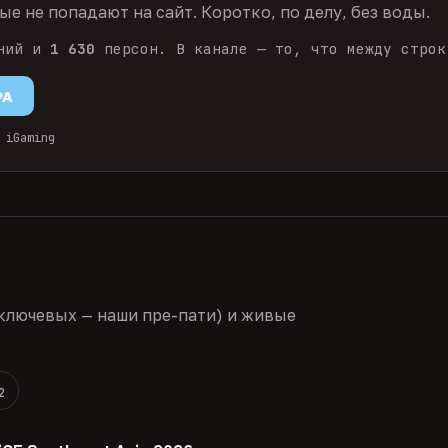
е не попадают на сайт. Коротко, по делу, без воды.
ний и
1 630
персон. В канале — то, что между строк
PA
 iGaming
ключевых — наши пре-пати) и живые
2