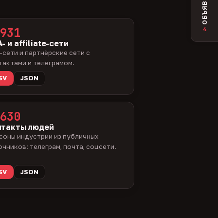
ОБЪЯВЛЕНИЯ
4
931
- и affiliate-сети
-сети и партнёрские сети с
тактами и телеграмом.
SV
JSON
630
нтакты людей
соны индустрии из публичных
очников: телеграм, почта, соцсети.
SV
JSON