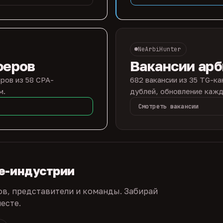
NeArbiHunter
феров
Вакансии ар
ров из 58 CPA-
682 вакансии из 35 TG-ка
м.
дублей, обновление кажд
Смотреть вакансии
te-индустрии
ов, представители и команды. Забирай
есте.