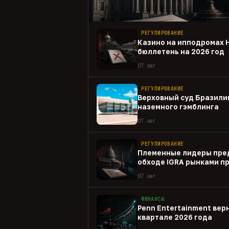
РЕГУЛИРОВАНИЕ
Казино на ипподромах 
бюллетень на 2026 год
07 авг
РЕГУЛИРОВАНИЕ
Верховный суд Бразили
наземного гэмблинга
07 авг
РЕГУЛИРОВАНИЕ
Племенные лидеры пре
обходе IGRA рынками п
07 авг
ФИНАНСЫ
Penn Entertainment верн
квартале 2026 года