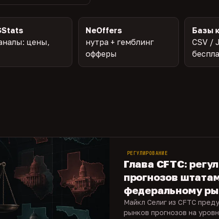
Stats
NeOffers
Базы 
аналы: цены,
нутра + гемблинг
CSV / 
офферы
беспл
РЕГУЛИРОВАНИЕ
Глава CFTC: регу
прогнозов штата
федеральному ры
Майкл Селиг из CFTC пред
рынков прогнозов на уровн