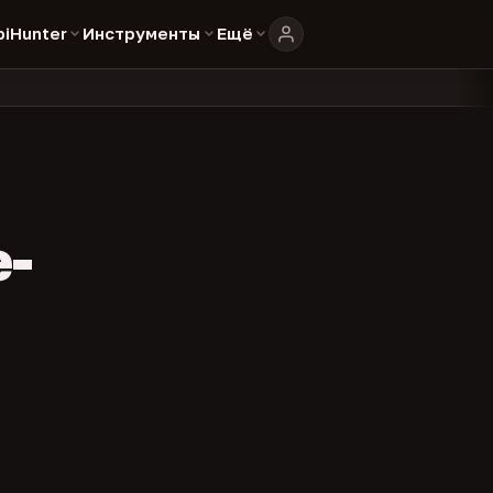
biHunter
Инструменты
Ещё
804
325
134
в каталоге
представителей
админов каналов
команд
•
•
•
•
e-