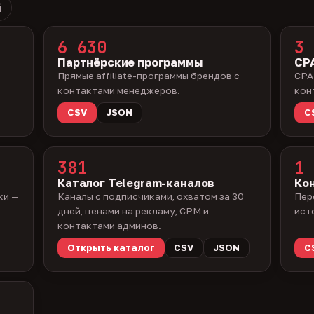
й
6 630
3 
Партнёрские программы
CPA
Прямые affiliate-программы брендов с
CPA
контактами менеджеров.
кон
CSV
JSON
C
381
1 
Каталог Telegram-каналов
Ко
ки —
Каналы с подписчиками, охватом за 30
Пер
дней, ценами на рекламу, CPM и
ист
контактами админов.
Открыть каталог
CSV
JSON
C