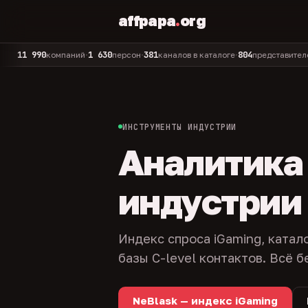
affpapa
.
org
990
1 630
381
804
325
компаний
персон
каналов в каталоге
представителей
а
•
•
•
•
ИНСТРУМЕНТЫ ИНДУСТРИИ
Аналитика и
индустрии
Индекс спроса iGaming, катал
базы C-level контактов. Всё б
NeBlask — индекс iGaming