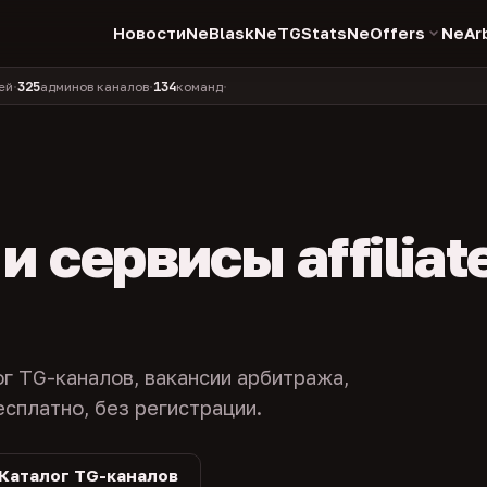
Новости
NeBlask
NeTGStats
NeOffers
NeAr
134
11 990
1 630
381
дминов каналов
команд
компаний
персон
каналов 
•
•
•
•
 сервисы affiliat
ог TG-каналов, вакансии арбитража,
есплатно, без регистрации.
Каталог TG-каналов