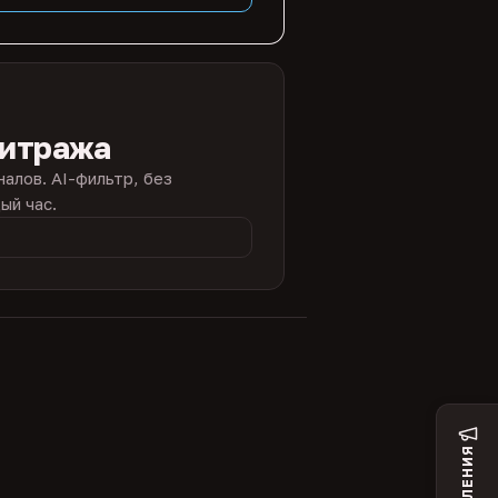
битража
налов. AI-фильтр, без
ый час.