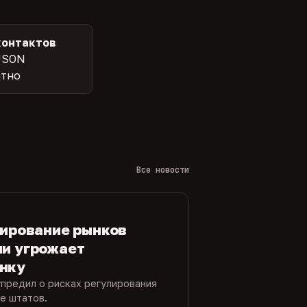
контактов
JSON
атно
Все новости
лирование рынков
ми угрожает
нку
упредил о рисках регулирования
е штатов.