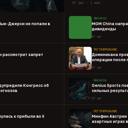
07 авг · 1 мин
ФИНАНСЫ
Нью-Джерси не попали в
MGM China напра
дивиденды
07 авг
РЕГУЛИРОВАНИЕ
и рассмотрит запрет
Доминикана пров
операции после 
07 авг
ФИНАНСЫ
дупредили Конгресс об
Genius Sports по
рогнозов
сильных результа
07 авг
РЕГУЛИРОВАНИЕ
улась к прибыли во II
Минфин Австрии 
азартных играх 