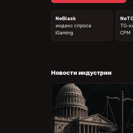
NeBlask
NeTG
индекс спроса
TG-к
iGaming
CPM
Новости индустрии