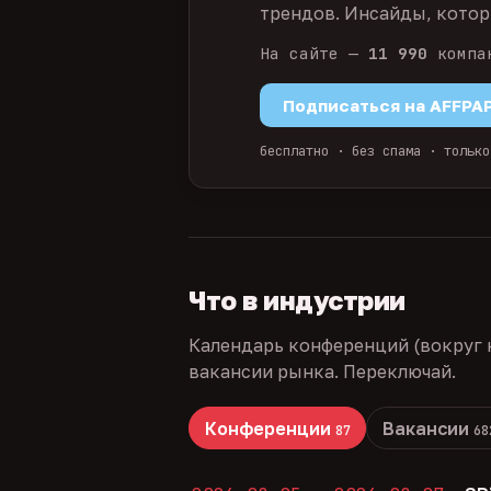
трендов. Инсайды, которы
На сайте —
11 990
компа
Подписаться на AFFPA
бесплатно · без спама · только
Что в индустрии
Календарь конференций (вокруг 
вакансии рынка. Переключай.
Конференции
Вакансии
87
68