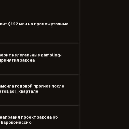
вит $122 млн на промежуточные
ерит нелегальные gambling-
принятия закона
высила годовой прогноз после
тов во II квартале
направил проект закона об
в Еврокомиссию