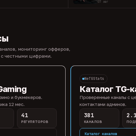
07 авг
сы
каналов, мониторинг офферов,
 с честными цифрами.
NeTGStats
Gaming
Каталог TG-к
зино и букмекеров.
Проверенные каналы с це
ика 12 мес.
контактами админов.
41
381
2.
РЕГУЛЯТОРОВ
КАНАЛОВ
ПОД
Каталог каналов