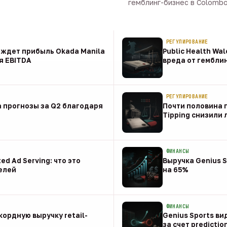
гемблинг-бизнес в Colombo 
09 авг · 1 мин
РЕГУЛИРОВАНИЕ
t ждет прибыль Okada Manila
Public Health Wa
я EBITDA
вреда от гембли
09 авг
РЕГУЛИРОВАНИЕ
 прогнозы за Q2 благодаря
Почти половина п
Tipping снизили
08 авг
ФИНАНСЫ
ed Ad Serving: что это
Выручка Genius S
елей
на 65%
08 авг
ФИНАНСЫ
ордную выручку retail-
Genius Sports ви
за счет predictio