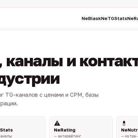
NeBlask
NeTGStats
NeRa
 каналы и контак
ндустрии
ог TG-каналов с ценами и CPM, базы
трации.
⚠️
💊
Stats
NeRating
NeNutr
каналы
— антирейтинг
— нутра