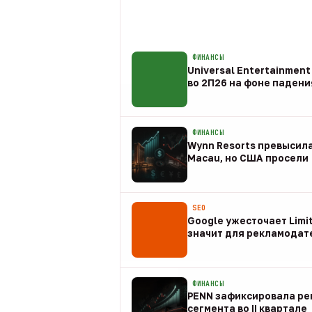
ФИНАНСЫ
Universal Entertainmen
во 2П26 на фоне падени
09 авг
ФИНАНСЫ
Wynn Resorts превысила
Macau, но США просели
09 авг
SEO
Google ужесточает Limit
значит для рекламодат
08 авг
ФИНАНСЫ
PENN зафиксировала рек
сегмента во II квартале