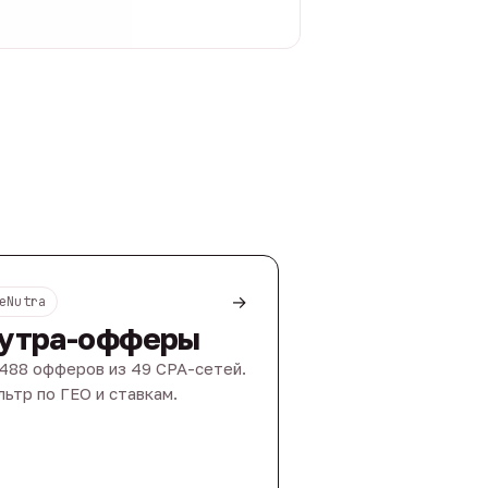
→
eNutra
утра-офферы
488 офферов из 49 CPA-сетей.
ьтр по ГЕО и ставкам.