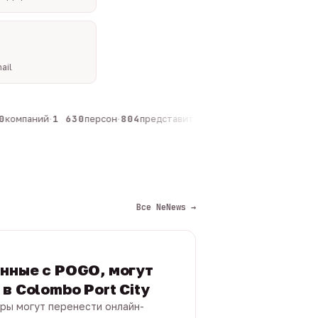
ail
компаний
·
1 630
персон
·
804
представителей
·
325
админов каналов
·
Все NeNews →
нные с POGO, могут
в Colombo Port City
ры могут перенести онлайн-