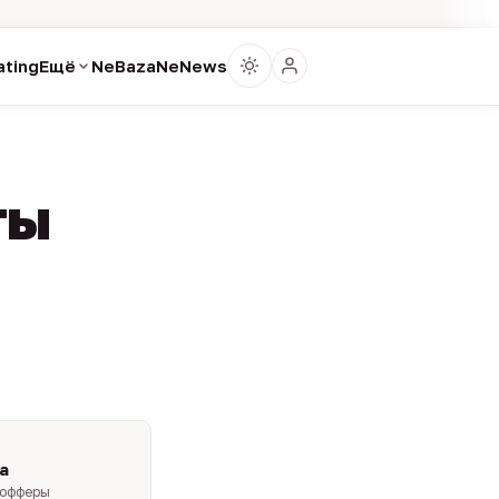
ting
Ещё
NeBaza
NeNews
ты
a
-офферы