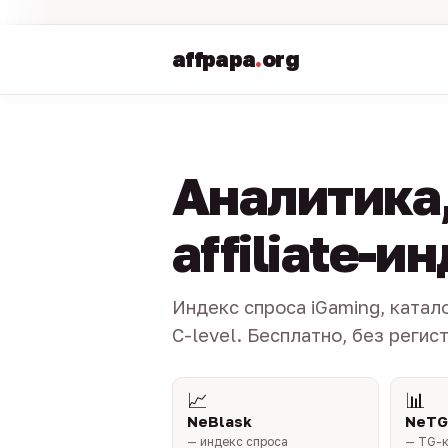
affpapa
.
org
Аналитика,
affiliate-и
Индекс спроса iGaming, катал
C-level. Бесплатно, без регис
📈
📊
NeBlask
NeTG
— индекс спроса
— TG-