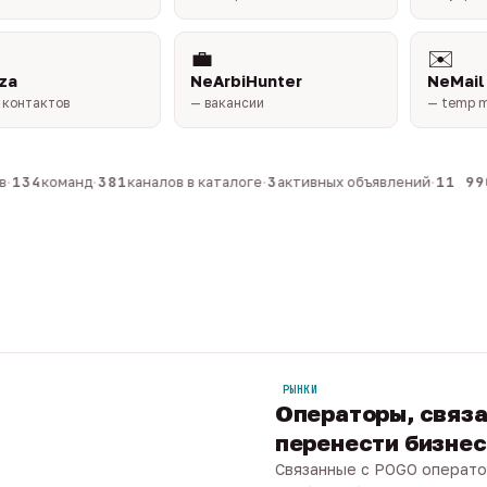
💼
✉️
za
NeArbiHunter
NeMail
 контактов
— вакансии
— temp m
134
команд
·
381
каналов в каталоге
·
3
активных объявлений
·
11 990
РЫНКИ
Операторы, связа
перенести бизнес 
Связанные с POGO операто