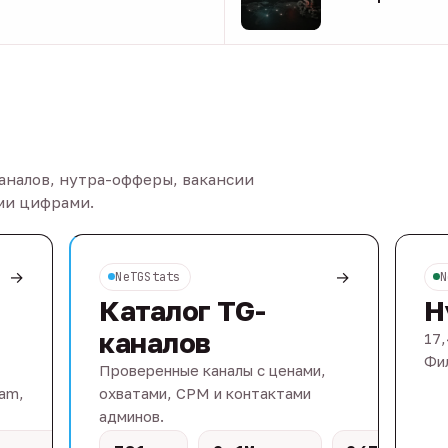
08 авг
каналов, нутра-офферы, вакансии
ыми цифрами.
→
→
NeTGStats
N
Каталог TG-
Н
каналов
17,
Фил
Проверенные каналы с ценами,
eam,
охватами, CPM и контактами
админов.