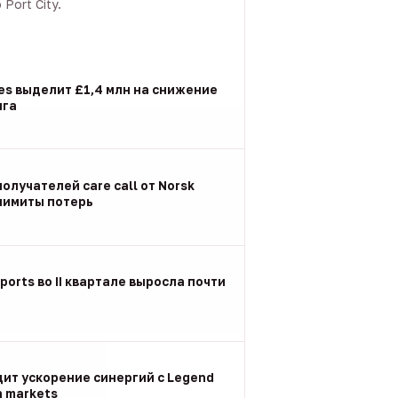
Port City.
les выделит £1,4 млн на снижение
нга
олучателей care call от Norsk
 лимиты потерь
ports во II квартале выросла почти
дит ускорение синергий с Legend
n markets