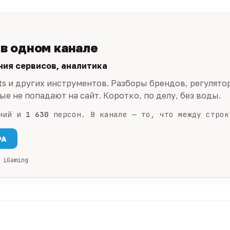
 в одном канале
ния сервисов, аналитика
ts и других инструментов. Разборы брендов, регулято
е не попадают на сайт. Коротко, по делу, без воды.
ний и
1 630
персон. В канале — то, что между строк
PA
 iGaming