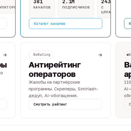
381
2.1M
243
ГУЛЯТОРОВ
КАНАЛОВ
ПОДПИСЧИКОВ
С
ЦЕНАМИ
Каталог каналов
К
→
→
NeRating
N
ры
Антирейтинг
В
операторов
а
из
Жалобы на партнёрские
110
программы. Скреперы, SimHash-
AI-
дедуп, AI-обогащение.
обн
Смотреть рейтинг
С