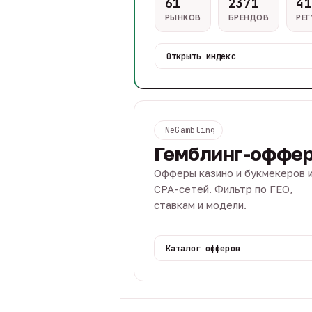
61
2371
41
РЫНКОВ
БРЕНДОВ
РЕ
Открыть индекс
NeGambling
Гемблинг-оффе
Офферы казино и букмекеров 
CPA-сетей. Фильтр по ГЕО,
ставкам и модели.
Каталог офферов