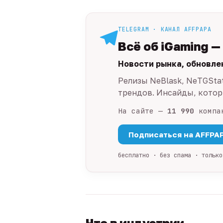
TELEGRAM · КАНАЛ AFFPAPA
Всё об iGaming —
Новости рынка, обновле
Релизы NeBlask, NeTGSta
трендов. Инсайды, которы
На сайте —
11 990
компа
Подписаться на AFFPA
бесплатно · без спама · только
Что в индустрии