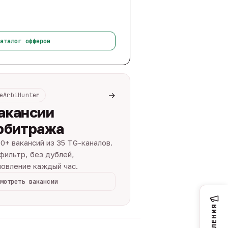
аталог офферов
→
eArbiHunter
акансии
рбитража
0+ вакансий из 35 TG-каналов.
фильтр, без дублей,
овление каждый час.
мотреть вакансии