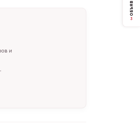
ОБЪЯВЛЕНИЯ
3
ров и
.