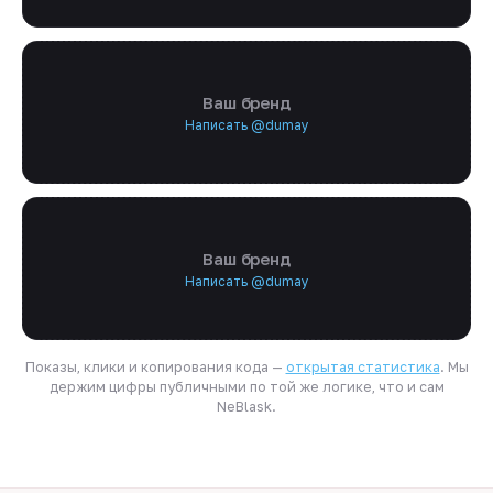
Ваш бренд
Написать @dumay
Ваш бренд
Написать @dumay
Показы, клики и копирования кода —
открытая статистика
. Мы
держим цифры публичными по той же логике, что и сам
NeBlask.