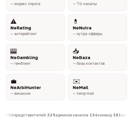
— индекс спроса
— TG-каналы
⚠️
💊
NeRating
NeNutra
— антирейтинг
— нутра-офферы
🎰
📥
NeGambling
NeBaza
— гемблинг
— базы контактов
💼
✉️
NeArbiHunter
NeMail
— вакансии
— temp mail
н
·
804
представителей
·
325
админов каналов
·
134
команд
·
381
каналов