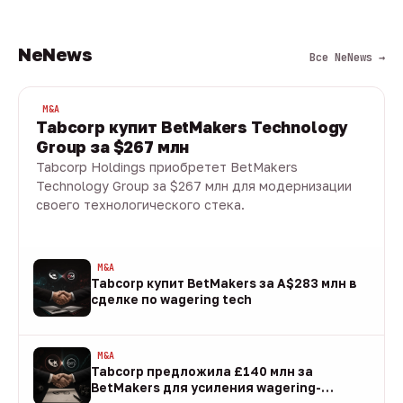
NeNews
Все NeNews →
M&A
Tabcorp купит BetMakers Technology
Group за $267 млн
Tabcorp Holdings приобретет BetMakers
Technology Group за $267 млн для модернизации
своего технологического стека.
10 авг · 1 мин
M&A
Tabcorp купит BetMakers за A$283 млн в
сделке по wagering tech
10 авг
M&A
Tabcorp предложила £140 млн за
BetMakers для усиления wagering-