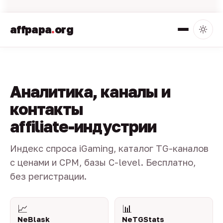
affpapa
.
org
Аналитика, каналы и
контакты
affiliate-индустрии
Индекс спроса iGaming, каталог TG-каналов
с ценами и CPM, базы C-level. Бесплатно,
без регистрации.
📈
📊
NeBlask
NeTGStats