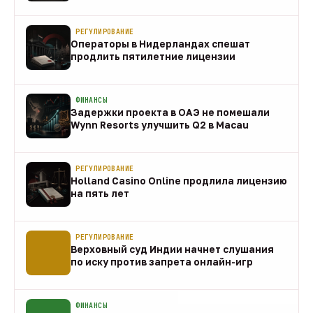
направления
10 авг
РЕГУЛИРОВАНИЕ
Операторы в Нидерландах спешат
продлить пятилетние лицензии
10 авг
ФИНАНСЫ
Задержки проекта в ОАЭ не помешали
Wynn Resorts улучшить Q2 в Macau
10 авг
РЕГУЛИРОВАНИЕ
Holland Casino Online продлила лицензию
на пять лет
10 авг
РЕГУЛИРОВАНИЕ
Верховный суд Индии начнет слушания
по иску против запрета онлайн-игр
10 авг
ФИНАНСЫ