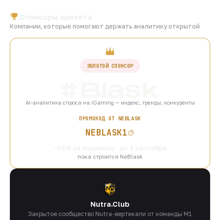
Спонсоры проекта
Компании, которые помогают держать аналитику открытой
ЗОЛОТОЙ СПОНСОР
AI-аналитика спроса на iGaming — индекс, тренды, конкуренты
ПРОМОКОД ОТ NEBLASK
NEBLASK1
−15% на подписку · до 1 сентября
пока строится NeBlask
Nutra.Club
Закрытое сообщество Nutra-вертикали от команды M1