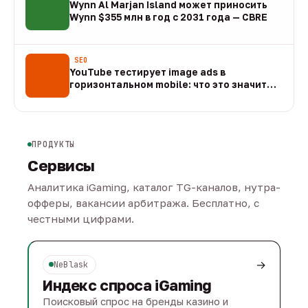
Wynn Al Marjan Island может приносить
Wynn $355 млн в год с 2031 года — CBRE
10 авг
SEO
YouTube тестирует image ads в
горизонтальном mobile: что это значит
для арбитража
09 авг
ПРОДУКТЫ
Сервисы
Аналитика iGaming, каталог TG-каналов, нутра-
офферы, вакансии арбитража. Бесплатно, с
честными цифрами.
→
NeBlask
Индекс спроса iGaming
Поисковый спрос на бренды казино и