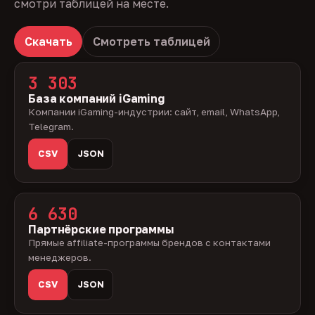
смотри таблицей на месте.
Скачать
Смотреть таблицей
3 303
База компаний iGaming
Компании iGaming-индустрии: сайт, email, WhatsApp,
Telegram.
CSV
JSON
6 630
Партнёрские программы
Прямые affiliate-программы брендов с контактами
менеджеров.
CSV
JSON