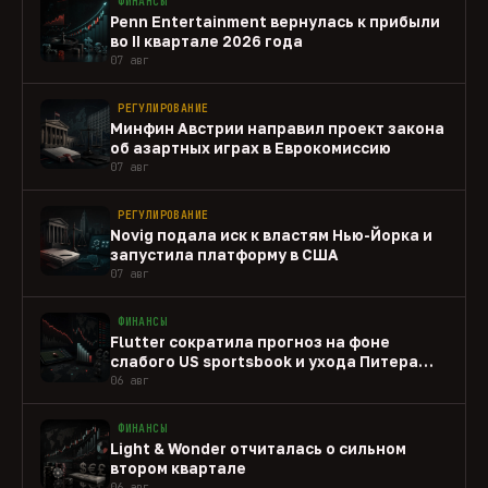
ФИНАНСЫ
Penn Entertainment вернулась к прибыли
во II квартале 2026 года
07 авг
РЕГУЛИРОВАНИЕ
Минфин Австрии направил проект закона
об азартных играх в Еврокомиссию
07 авг
РЕГУЛИРОВАНИЕ
Novig подала иск к властям Нью-Йорка и
запустила платформу в США
07 авг
ФИНАНСЫ
Flutter сократила прогноз на фоне
слабого US sportsbook и ухода Питера
Джексона
06 авг
ФИНАНСЫ
Light & Wonder отчиталась о сильном
втором квартале
06 авг