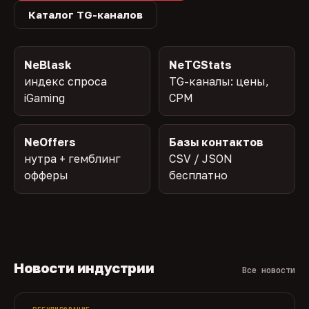
Каталог TG-каналов
NeBlask
NeTGStats
индекс спроса
TG-каналы: цены,
iGaming
CPM
NeOffers
Базы контактов
нутра + гемблинг
CSV / JSON
офферы
бесплатно
Новости индустрии
Все новости