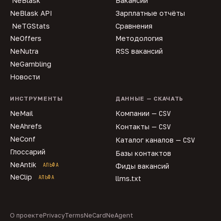
NeBlask
Вакансии
NeBlask API
Зарплатные отчёты
NeTGStats
Сравнения
NeOffers
Методология
NeNutra
RSS вакансий
NeGambling
Новости
ИНСТРУМЕНТЫ
ДАННЫЕ — СКАЧАТЬ
NeMail
Компании —
CSV
NeAhrefs
Контакты —
CSV
NeConf
Каталог каналов —
CSV
Глоссарий
Базы контактов
NeAntik
АЛЬФА
Фиды вакансий
NeClip
АЛЬФА
llms.txt
О проекте
Privacy
Terms
NeCard
NeAgent