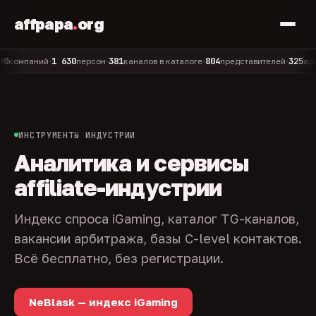
affpapa
.
org
1 630
381
804
325
паний
персон
каналов в каталоге
представителей
админов 
•
•
•
•
ИНСТРУМЕНТЫ ИНДУСТРИИ
Аналитика и сервисы
affiliate-индустрии
Индекс спроса iGaming, каталог TG-каналов,
вакансии арбитража, базы C-level контактов.
Всё бесплатно, без регистрации.
NeBlask — индекс iGaming