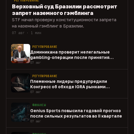
РЕГУЛИРОВАНИЕ
Верховный суд Бразилии рассмотрит
запрет наземного гэмблинга
STF начал проверку конституционности запрета
на наземный гэмблинг в Бразилии.
07 авг · 1 мин
РЕГУЛИРОВАНИЕ
Доминикана проверит нелегальные
gambling-операции после принятия
закона
07 авг
РЕГУЛИРОВАНИЕ
Племенные лидеры предупредили
Конгресс об обходе IGRA рынками
прогнозов
07 авг
ФИНАНСЫ
Genius Sports повысила годовой прогноз
после сильных результатов во II квартале
07 авг