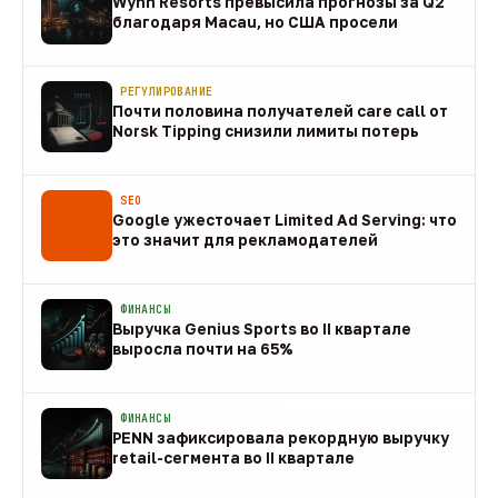
Wynn Resorts превысила прогнозы за Q2
благодаря Macau, но США просели
09 авг
РЕГУЛИРОВАНИЕ
Почти половина получателей care call от
Norsk Tipping снизили лимиты потерь
08 авг
SEO
Google ужесточает Limited Ad Serving: что
это значит для рекламодателей
08 авг
ФИНАНСЫ
Выручка Genius Sports во II квартале
выросла почти на 65%
08 авг
ФИНАНСЫ
PENN зафиксировала рекордную выручку
retail-сегмента во II квартале
08 авг