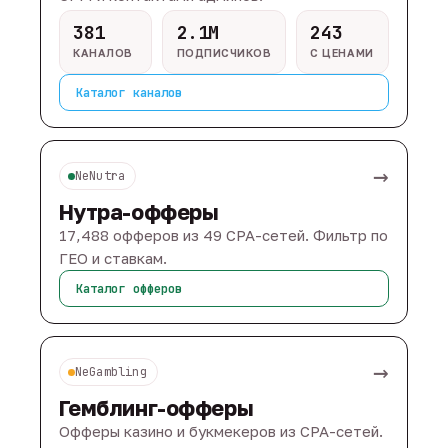
381
2.1M
243
КАНАЛОВ
ПОДПИСЧИКОВ
С ЦЕНАМИ
Каталог каналов
→
NeNutra
Нутра-офферы
17,488 офферов из 49 CPA-сетей. Фильтр по
ГЕО и ставкам.
Каталог офферов
→
NeGambling
Гемблинг-офферы
Офферы казино и букмекеров из CPA-сетей.