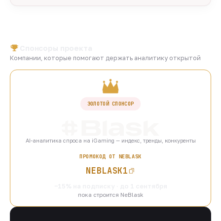
Спонсоры проекта
Компании, которые помогают держать аналитику открытой
ЗОЛОТОЙ СПОНСОР
AI-аналитика спроса на iGaming — индекс, тренды, конкуренты
ПРОМОКОД ОТ NEBLASK
NEBLASK1
−15% на подписку · до 1 сентября
пока строится NeBlask