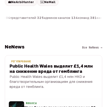
💼
✉️
NeArbiHunter
NeMail
н
·
804
представителей
·
325
админов каналов
·
134
команд
·
381
каналов
NeNews
Все NeNews →
РЕГУЛИРОВАНИЕ
Public Health Wales выделит £1,4 млн
на снижение вреда от гемблинга
Public Health Wales выделит £1,4 млн НКО и
благотворительным организациям для снижения
вреда от гемблинга.
09 авг · 1 мин
ФИНАНСЫ