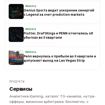
ФИНАНСЫ
Genius Sports видит ускорение синергий
с Legend за счет prediction markets
08 авг
ФИНАНСЫ
Flutter, DraftKings и PENN отчитались об
убытках во II квартале
08 авг
ФИНАНСЫ
Penn вернулась к прибыли во II квартале и
допускает выход на Las Vegas Strip
08 авг
ПРОДУКТЫ
Сервисы
Аналитика iGaming, каталог TG-каналов, нутра-
офферы, вакансии арбитража. Бесплатно, с