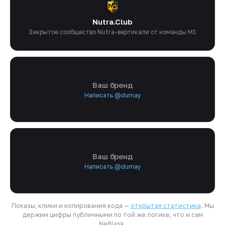
Nutra.Club
Закрытое сообщество Nutra-вертикали от команды M1
Ваш бренд
Написать @dumay
Ваш бренд
Написать @dumay
Показы, клики и копирования кода —
открытая статистика
. Мы
держим цифры публичными по той же логике, что и сам
NeBlask.