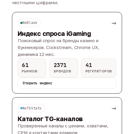
честными цифрами.
→
NeBlask
Индекс спроса iGaming
Поисковый спрос на бренды казино и
букмекеров. Clickstream, Chrome UX,
динамика 12 мес.
61
2371
41
РЫНКОВ
БРЕНДОВ
РЕГУЛЯТОРОВ
Открыть индекс
→
NeTGStats
Каталог TG-каналов
Проверенные каналы с ценами, охватами,
CPM и контактами админов.