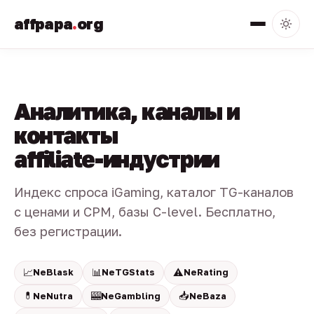
affpapa
.
org
Аналитика, каналы и
контакты
affiliate-индустрии
Индекс спроса iGaming, каталог TG-каналов
с ценами и CPM, базы C-level. Бесплатно,
без регистрации.
📈
📊
⚠️
NeBlask
NeTGStats
NeRating
💊
🎰
📥
NeNutra
NeGambling
NeBaza