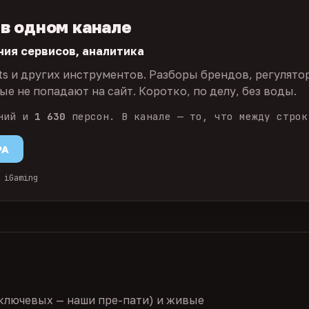
 в одном канале
ния сервисов, аналитика
ts и других инструментов. Разборы брендов, регулято
е не попадают на сайт. Коротко, по делу, без воды.
ний и
1 630
персон. В канале — то, что между строк
PA
 iGaming
ключевых — наши пре-пати) и живые