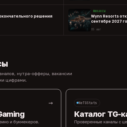
ФИНАНСЫ
 окончательного решения
Wynn Resorts откр
сентябре 2027 г
05 авг
сы
каналов, нутра-офферы, вакансии
ыми цифрами.
→
NeTGStats
Gaming
Каталог TG-к
зино и букмекеров.
Проверенные каналы с це