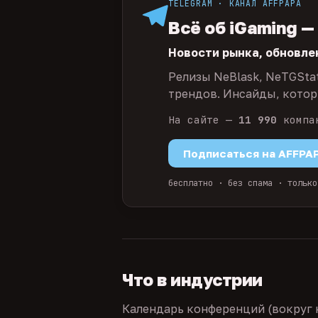
TELEGRAM · КАНАЛ AFFPAPA
Всё об iGaming —
Новости рынка, обновле
Релизы NeBlask, NeTGSta
трендов. Инсайды, которы
На сайте —
11 990
компа
Подписаться на AFFPA
бесплатно · без спама · только
Что в индустрии
Календарь конференций (вокруг 