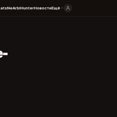
ats
NeArbiHunter
Новости
Ещё
e-