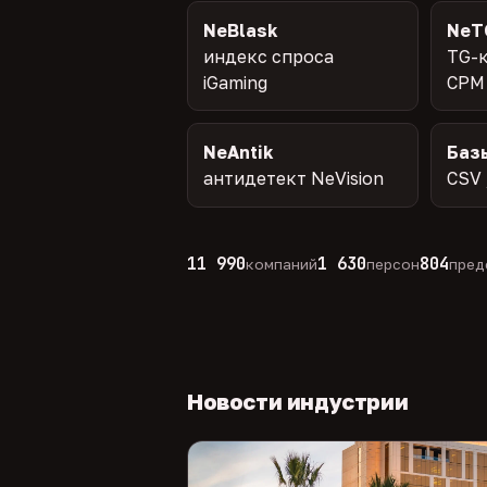
NeBlask
NeT
индекс спроса
TG-к
iGaming
CPM
NeAntik
Баз
антидетект NeVision
CSV 
11 990
1 630
804
компаний
персон
пред
Новости индустрии