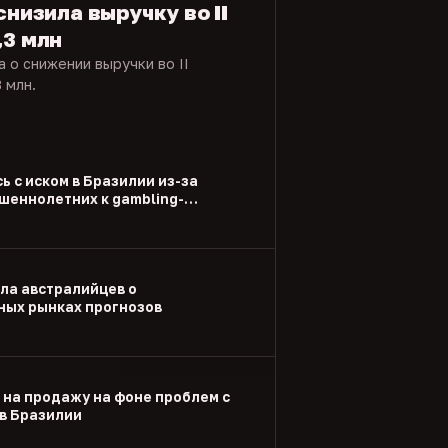
снизила выручку во II
,3 млн
 о снижении выручки во II
 млн.
ь с иском в Бразилии из-за
шеннолетних к gambling-
ла австралийцев о
ых рынках прогнозов
 на продажу на фоне проблем с
в Бразилии