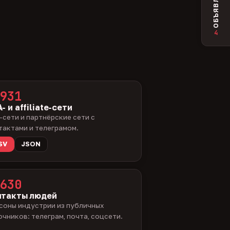
ОБЪЯВЛЕНИЯ
4
931
- и affiliate-сети
-сети и партнёрские сети с
тактами и телеграмом.
SV
JSON
630
нтакты людей
соны индустрии из публичных
очников: телеграм, почта, соцсети.