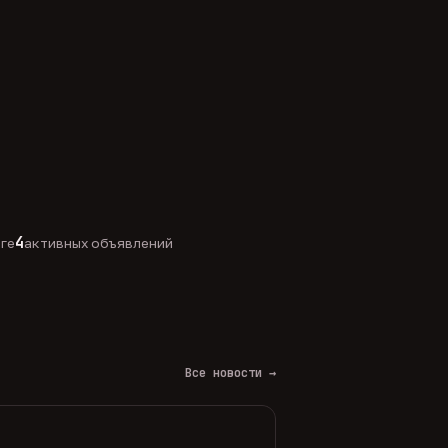
4
оге
активных объявлений
Все новости →