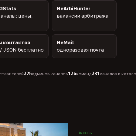
GStats
NeArbiHunter
аналы: цены,
вакансии арбитража
ы контактов
NeMail
/ JSON бесплатно
одноразовая почта
325
134
381
ставителей
админов каналов
команд
каналов в катал
ФИНАНСЫ