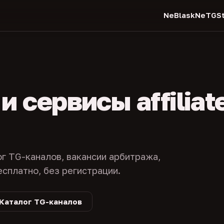
NeBlask
NeTGSt
 сервисы affiliat
ог TG-каналов, вакансии арбитража,
есплатно, без регистрации.
Каталог TG-каналов