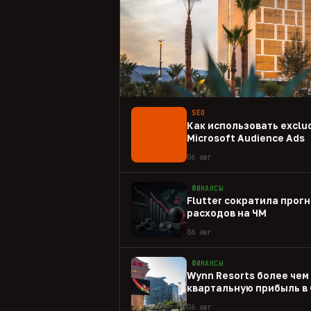
SEO
Как использовать exclud
Microsoft Audience Ads
06 авг
ФИНАНСЫ
Flutter сократила прогн
расходов на ЧМ
06 авг
ФИНАНСЫ
Wynn Resorts более чем
квартальную прибыль в
06 авг