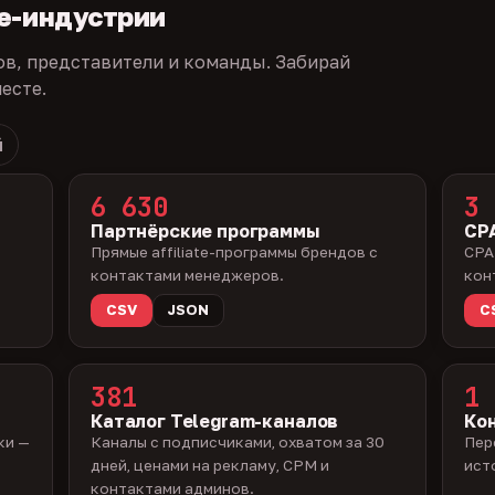
te-индустрии
ов, представители и команды. Забирай
есте.
й
6 630
3 
Партнёрские программы
CPA
Прямые affiliate-программы брендов с
CPA
контактами менеджеров.
кон
CSV
JSON
C
381
1 
Каталог Telegram-каналов
Ко
ки —
Каналы с подписчиками, охватом за 30
Пер
дней, ценами на рекламу, CPM и
ист
контактами админов.