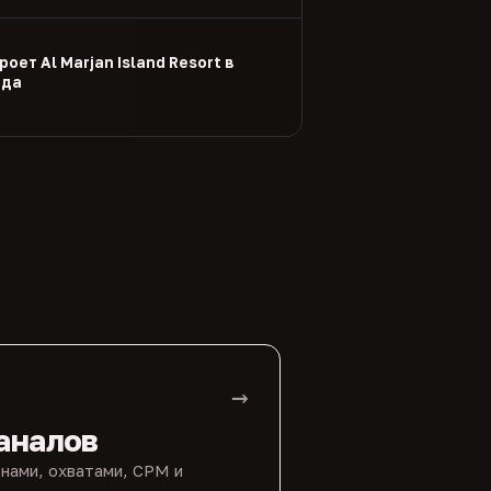
оет Al Marjan Island Resort в
ода
→
аналов
нами, охватами, CPM и