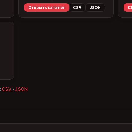
Открыть каталог
CSV
JSON
C
:
CSV
·
JSON