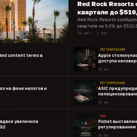
Red Rock Resorts 
квартале до $510
Red Rock Resorts сообщила
квартале на 3,0% до $510,3
06 авг · 1 мин
РЕГУЛИРОВАНИЕ
ed content terms в
Apple столкнулас
доступа несовер
приложениям
06 авг
РЕГУЛИРОВАНИЕ
оз на фоне налогов и
ASIC предупреди
нелицензированн
06 авг
M&A
 вдвое увеличила
Pixbet выставлен
 Q2
регулированием 
06 авг