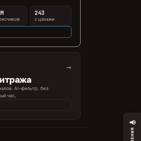
1M
243
ПИСЧИКОВ
С ЦЕНАМИ
→
битража
налов. AI-фильтр, без
ый час.
📢