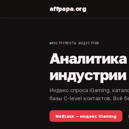
affpapa
.
org
ИНСТРУМЕНТЫ ИНДУСТРИИ
Аналитика и
индустрии
Индекс спроса iGaming, катал
базы C-level контактов. Всё б
NeBlask — индекс iGaming