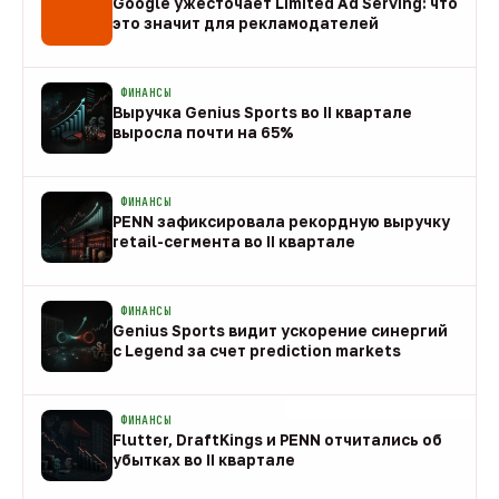
Google ужесточает Limited Ad Serving: что
это значит для рекламодателей
08 авг
ФИНАНСЫ
Выручка Genius Sports во II квартале
выросла почти на 65%
08 авг
ФИНАНСЫ
PENN зафиксировала рекордную выручку
retail-сегмента во II квартале
08 авг
ФИНАНСЫ
Genius Sports видит ускорение синергий
с Legend за счет prediction markets
08 авг
ФИНАНСЫ
Flutter, DraftKings и PENN отчитались об
убытках во II квартале
08 авг