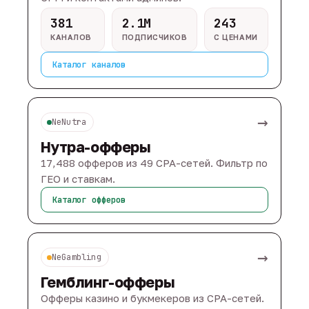
381
2.1M
243
КАНАЛОВ
ПОДПИСЧИКОВ
С ЦЕНАМИ
Каталог каналов
→
NeNutra
Нутра-офферы
17,488 офферов из 49 CPA-сетей. Фильтр по
ГЕО и ставкам.
Каталог офферов
→
NeGambling
Гемблинг-офферы
Офферы казино и букмекеров из CPA-сетей.