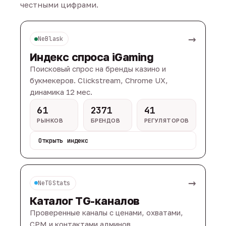
честными цифрами.
→
NeBlask
Индекс спроса iGaming
Поисковый спрос на бренды казино и
букмекеров. Clickstream, Chrome UX,
динамика 12 мес.
61
2371
41
РЫНКОВ
БРЕНДОВ
РЕГУЛЯТОРОВ
Открыть индекс
→
NeTGStats
Каталог TG-каналов
Проверенные каналы с ценами, охватами,
CPM и контактами админов.