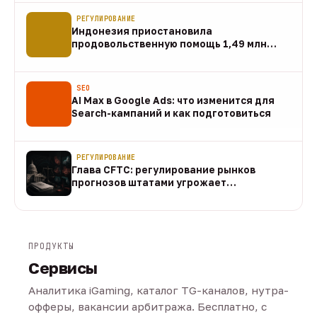
РЕГУЛИРОВАНИЕ
Индонезия приостановила
продовольственную помощь 1,49 млн
домохозяйств
07 авг
SEO
AI Max в Google Ads: что изменится для
Search-кампаний и как подготовиться
07 авг
РЕГУЛИРОВАНИЕ
Глава CFTC: регулирование рынков
прогнозов штатами угрожает
федеральному рынку
07 авг
ПРОДУКТЫ
Сервисы
Аналитика iGaming, каталог TG-каналов, нутра-
офферы, вакансии арбитража. Бесплатно, с