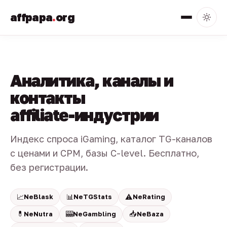
affpapa
.
org
Аналитика, каналы и
контакты
affiliate-индустрии
Индекс спроса iGaming, каталог TG-каналов
с ценами и CPM, базы C-level. Бесплатно,
без регистрации.
📈
📊
⚠️
NeBlask
NeTGStats
NeRating
💊
🎰
📥
NeNutra
NeGambling
NeBaza