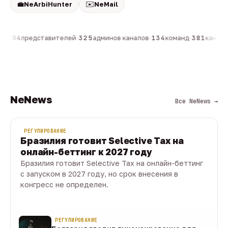
💼
✉️
NeArbiHunter
NeMail
н
·
804
представителей
·
325
админов каналов
·
134
команд
·
381
каналов
NeNews
Все NeNews →
РЕГУЛИРОВАНИЕ
Бразилия готовит Selective Tax на
онлайн-беттинг к 2027 году
Бразилия готовит Selective Tax на онлайн-беттинг
с запуском в 2027 году, но срок внесения в
конгресс не определен.
08 авг · 1 мин
РЕГУЛИРОВАНИЕ