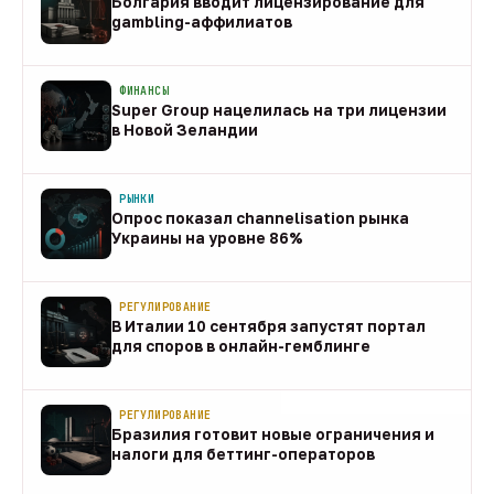
Болгария вводит лицензирование для
gambling-аффилиатов
08 авг
ФИНАНСЫ
Super Group нацелилась на три лицензии
в Новой Зеландии
08 авг
РЫНКИ
Опрос показал channelisation рынка
Украины на уровне 86%
07 авг
РЕГУЛИРОВАНИЕ
В Италии 10 сентября запустят портал
для споров в онлайн-гемблинге
07 авг
РЕГУЛИРОВАНИЕ
Бразилия готовит новые ограничения и
налоги для беттинг-операторов
07 авг