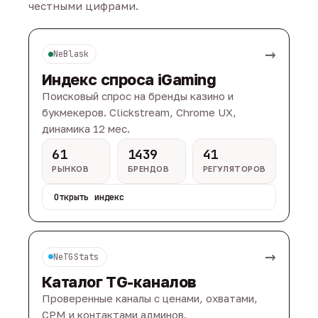
честными цифрами.
→
NeBlask
Индекс спроса iGaming
Поисковый спрос на бренды казино и
букмекеров. Clickstream, Chrome UX,
динамика 12 мес.
61
1439
41
РЫНКОВ
БРЕНДОВ
РЕГУЛЯТОРОВ
Открыть индекс
→
NeTGStats
Каталог TG-каналов
Проверенные каналы с ценами, охватами,
CPM и контактами админов.