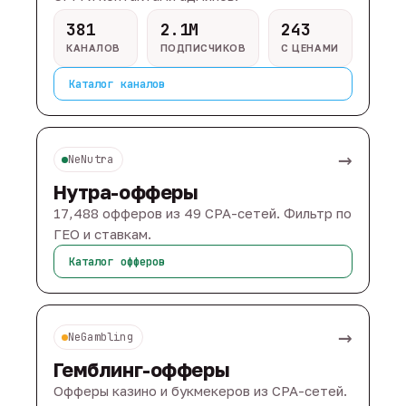
381
2.1M
243
КАНАЛОВ
ПОДПИСЧИКОВ
С ЦЕНАМИ
Каталог каналов
→
NeNutra
Нутра-офферы
17,488 офферов из 49 CPA-сетей. Фильтр по
ГЕО и ставкам.
Каталог офферов
→
NeGambling
Гемблинг-офферы
Офферы казино и букмекеров из CPA-сетей.