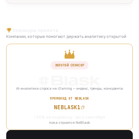
Спонсоры проекта
Компании, которые помогают держать аналитику открытой
ЗОЛОТОЙ СПОНСОР
AI-аналитика спроса на iGaming — индекс, тренды, конкуренты
ПРОМОКОД ОТ NEBLASK
NEBLASK1
−15% на подписку · до 1 сентября
пока строится NeBlask