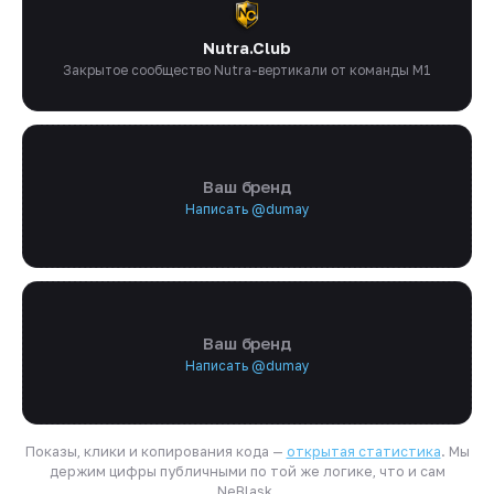
Nutra.Club
Закрытое сообщество Nutra-вертикали от команды M1
Ваш бренд
Написать @dumay
Ваш бренд
Написать @dumay
Показы, клики и копирования кода —
открытая статистика
. Мы
держим цифры публичными по той же логике, что и сам
NeBlask.