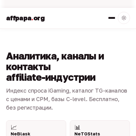
affpapa
.
org
Аналитика, каналы и
контакты
affiliate-индустрии
Индекс спроса iGaming, каталог TG-каналов
с ценами и CPM, базы C-level. Бесплатно,
без регистрации.
📈
📊
NeBlask
NeTGStats