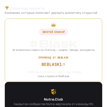
Спонсоры проекта
Компании, которые помогают держать аналитику открытой
ЗОЛОТОЙ СПОНСОР
AI-аналитика спроса на iGaming — индекс, тренды, конкуренты
ПРОМОКОД ОТ NEBLASK
NEBLASK1
−15% на подписку · до 1 сентября
пока строится NeBlask
Nutra.Club
Закрытое сообщество Nutra-вертикали от команды M1