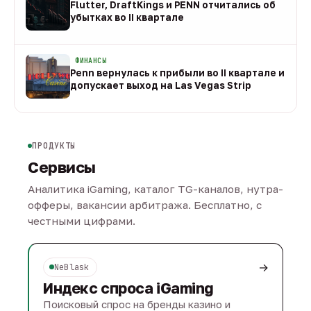
Flutter, DraftKings и PENN отчитались об
убытках во II квартале
08 авг
ФИНАНСЫ
Penn вернулась к прибыли во II квартале и
допускает выход на Las Vegas Strip
08 авг
ПРОДУКТЫ
Сервисы
Аналитика iGaming, каталог TG-каналов, нутра-
офферы, вакансии арбитража. Бесплатно, с
честными цифрами.
→
NeBlask
Индекс спроса iGaming
Поисковый спрос на бренды казино и