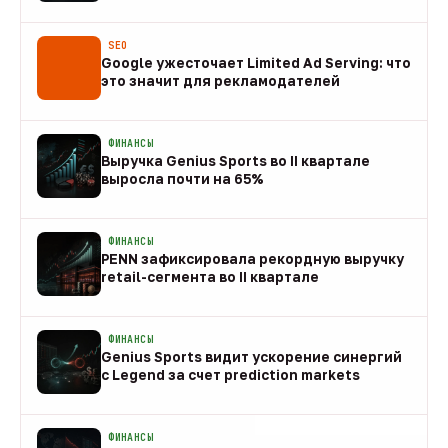
08 авг
SEO
Google ужесточает Limited Ad Serving: что
это значит для рекламодателей
08 авг
ФИНАНСЫ
Выручка Genius Sports во II квартале
выросла почти на 65%
08 авг
ФИНАНСЫ
PENN зафиксировала рекордную выручку
retail-сегмента во II квартале
08 авг
ФИНАНСЫ
Genius Sports видит ускорение синергий
с Legend за счет prediction markets
08 авг
ФИНАНСЫ