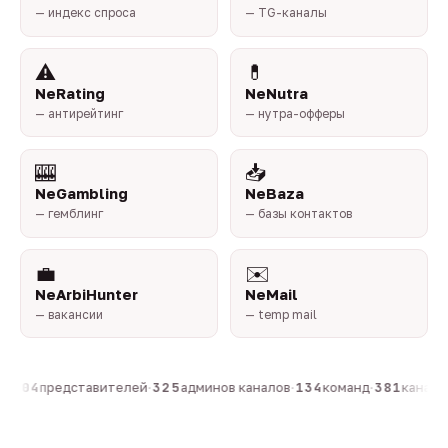
— индекс спроса
— TG-каналы
⚠️
💊
NeRating
NeNutra
— антирейтинг
— нутра-офферы
🎰
📥
NeGambling
NeBaza
— гемблинг
— базы контактов
💼
✉️
NeArbiHunter
NeMail
— вакансии
— temp mail
·
804
представителей
·
325
админов каналов
·
134
команд
·
381
каналов 