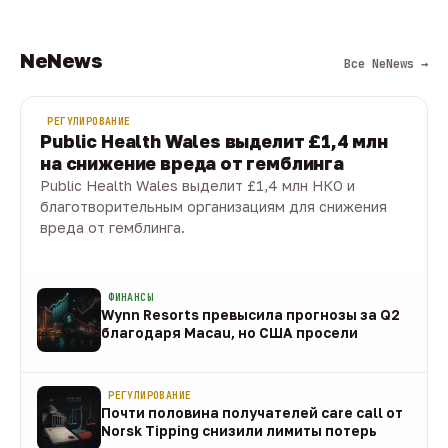
NeNews
Все NeNews →
РЕГУЛИРОВАНИЕ
Public Health Wales выделит £1,4 млн
на снижение вреда от гемблинга
Public Health Wales выделит £1,4 млн НКО и
благотворительным организациям для снижения
вреда от гемблинга.
09 авг · 1 мин
ФИНАНСЫ
Wynn Resorts превысила прогнозы за Q2
благодаря Macau, но США просели
09 авг
РЕГУЛИРОВАНИЕ
Почти половина получателей care call от
Norsk Tipping снизили лимиты потерь