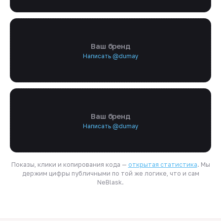
Ваш бренд
Написать @dumay
Ваш бренд
Написать @dumay
Показы, клики и копирования кода —
открытая статистика
. Мы
держим цифры публичными по той же логике, что и сам
NeBlask.