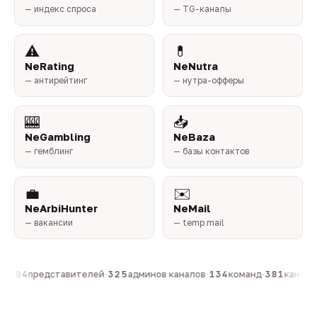
— индекс спроса
— TG-каналы
⚠️
💊
NeRating
NeNutra
— антирейтинг
— нутра-офферы
🎰
📥
NeGambling
NeBaza
— гемблинг
— базы контактов
💼
✉️
NeArbiHunter
NeMail
— вакансии
— temp mail
·
804
представителей
·
325
админов каналов
·
134
команд
·
381
каналов 