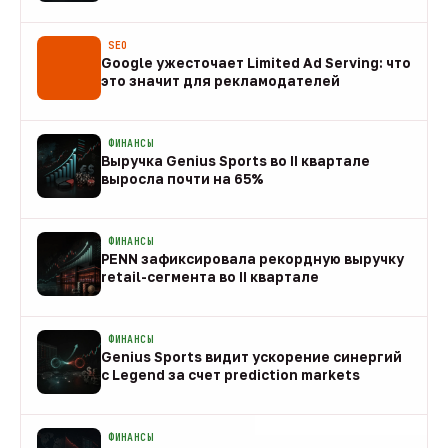
08 авг
SEO
Google ужесточает Limited Ad Serving: что
это значит для рекламодателей
08 авг
ФИНАНСЫ
Выручка Genius Sports во II квартале
выросла почти на 65%
08 авг
ФИНАНСЫ
PENN зафиксировала рекордную выручку
retail-сегмента во II квартале
08 авг
ФИНАНСЫ
Genius Sports видит ускорение синергий
с Legend за счет prediction markets
08 авг
ФИНАНСЫ