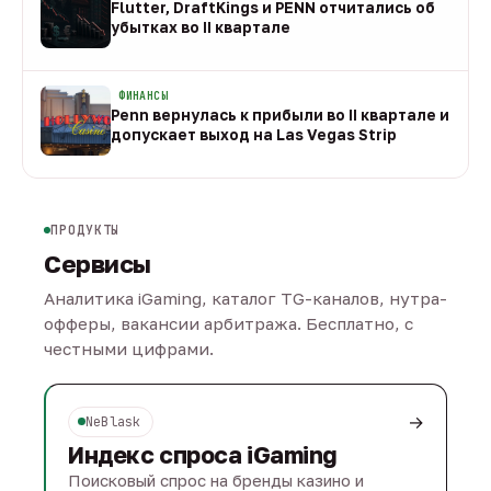
Flutter, DraftKings и PENN отчитались об
убытках во II квартале
08 авг
ФИНАНСЫ
Penn вернулась к прибыли во II квартале и
допускает выход на Las Vegas Strip
08 авг
ПРОДУКТЫ
Сервисы
Аналитика iGaming, каталог TG-каналов, нутра-
офферы, вакансии арбитража. Бесплатно, с
честными цифрами.
→
NeBlask
Индекс спроса iGaming
Поисковый спрос на бренды казино и