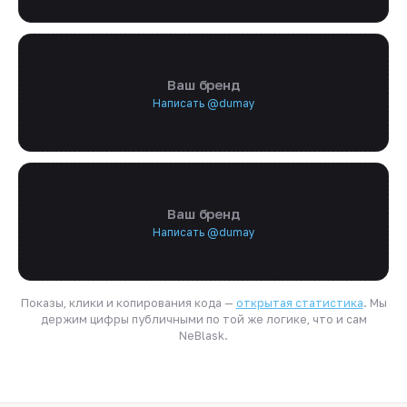
Ваш бренд
Написать @dumay
Ваш бренд
Написать @dumay
Показы, клики и копирования кода —
открытая статистика
. Мы
держим цифры публичными по той же логике, что и сам
NeBlask.