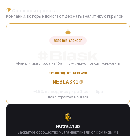
Спонсоры проекта
Компании, которые помогают держать аналитику открытой
ЗОЛОТОЙ СПОНСОР
AI-аналитика спроса на iGaming — индекс, тренды, конкуренты
ПРОМОКОД ОТ NEBLASK
NEBLASK1
−15% на подписку · до 1 сентября
пока строится NeBlask
Nutra.Club
Закрытое сообщество Nutra-вертикали от команды M1