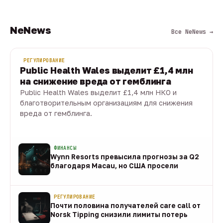
NeNews
Все NeNews →
РЕГУЛИРОВАНИЕ
Public Health Wales выделит £1,4 млн
на снижение вреда от гемблинга
Public Health Wales выделит £1,4 млн НКО и
благотворительным организациям для снижения
вреда от гемблинга.
09 авг · 1 мин
ФИНАНСЫ
Wynn Resorts превысила прогнозы за Q2
благодаря Macau, но США просели
09 авг
РЕГУЛИРОВАНИЕ
Почти половина получателей care call от
Norsk Tipping снизили лимиты потерь