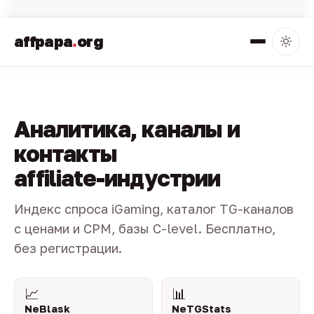
affpapa
.
org
Аналитика, каналы и
контакты
affiliate-индустрии
Индекс спроса iGaming, каталог TG-каналов
с ценами и CPM, базы C-level. Бесплатно,
без регистрации.
📈
📊
NeBlask
NeTGStats