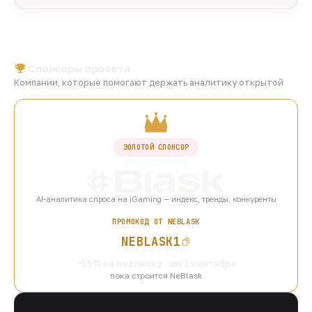
Спонсоры проекта
Компании, которые помогают держать аналитику открытой
ЗОЛОТОЙ СПОНСОР
AI-аналитика спроса на iGaming — индекс, тренды, конкуренты
ПРОМОКОД ОТ NEBLASK
NEBLASK1
−15% на подписку · до 1 сентября
пока строится NeBlask