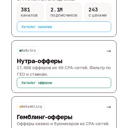
381
2.1M
243
КАНАЛОВ
ПОДПИСЧИКОВ
С ЦЕНАМИ
Каталог каналов
→
NeNutra
Нутра-офферы
17,488 офферов из 49 CPA-сетей. Фильтр по
ГЕО и ставкам.
Каталог офферов
→
NeGambling
Гемблинг-офферы
Офферы казино и букмекеров из CPA-сетей.