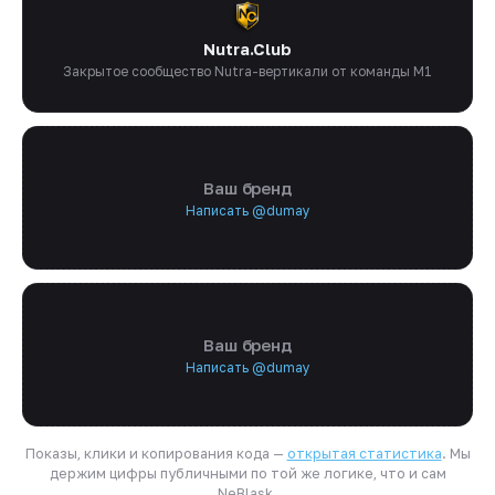
Nutra.Club
Закрытое сообщество Nutra-вертикали от команды M1
Ваш бренд
Написать @dumay
Ваш бренд
Написать @dumay
Показы, клики и копирования кода —
открытая статистика
. Мы
держим цифры публичными по той же логике, что и сам
NeBlask.