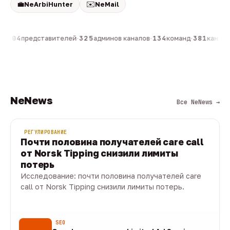
💼
✉️
NeArbiHunter
NeMail
н
·
804
представителей
·
325
админов каналов
·
134
команд
·
381
каналов
NeNews
Все NeNews →
РЕГУЛИРОВАНИЕ
Почти половина получателей care call
от Norsk Tipping снизили лимиты
потерь
Исследование: почти половина получателей care
call от Norsk Tipping снизили лимиты потерь.
08 авг · 1 мин
SEO