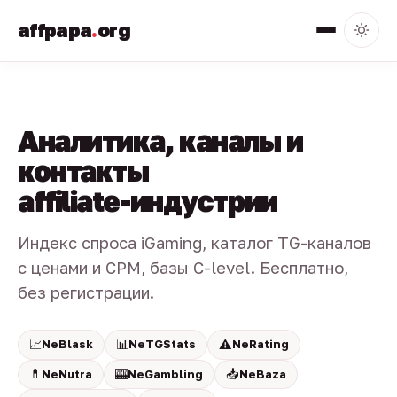
affpapa
.
org
Аналитика, каналы и
контакты
affiliate-индустрии
Индекс спроса iGaming, каталог TG-каналов
с ценами и CPM, базы C-level. Бесплатно,
без регистрации.
📈
📊
⚠️
NeBlask
NeTGStats
NeRating
💊
🎰
📥
NeNutra
NeGambling
NeBaza