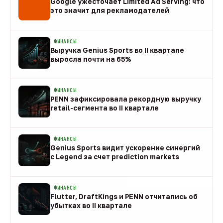
Google ужесточает Limited Ad Serving: что
это значит для рекламодателей
08 авг
ФИНАНСЫ
Выручка Genius Sports во II квартале
выросла почти на 65%
08 авг
ФИНАНСЫ
PENN зафиксировала рекордную выручку
retail-сегмента во II квартале
08 авг
ФИНАНСЫ
Genius Sports видит ускорение синергий
с Legend за счет prediction markets
08 авг
ФИНАНСЫ
Flutter, DraftKings и PENN отчитались об
убытках во II квартале
08 авг