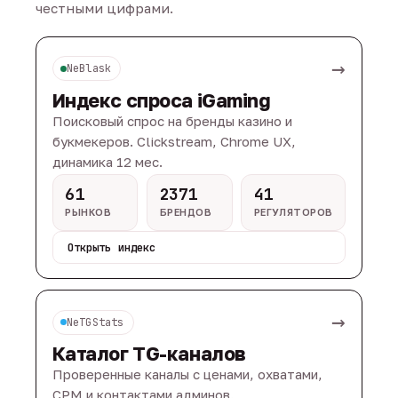
честными цифрами.
→
NeBlask
Индекс спроса iGaming
Поисковый спрос на бренды казино и
букмекеров. Clickstream, Chrome UX,
динамика 12 мес.
61
2371
41
РЫНКОВ
БРЕНДОВ
РЕГУЛЯТОРОВ
Открыть индекс
→
NeTGStats
Каталог TG-каналов
Проверенные каналы с ценами, охватами,
CPM и контактами админов.