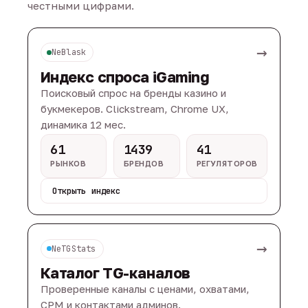
честными цифрами.
→
NeBlask
Индекс спроса iGaming
Поисковый спрос на бренды казино и
букмекеров. Clickstream, Chrome UX,
динамика 12 мес.
61
1439
41
РЫНКОВ
БРЕНДОВ
РЕГУЛЯТОРОВ
Открыть индекс
→
NeTGStats
Каталог TG-каналов
Проверенные каналы с ценами, охватами,
CPM и контактами админов.