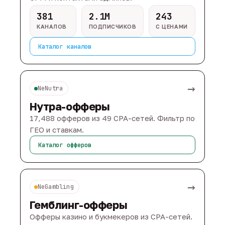
381
2.1M
243
КАНАЛОВ
ПОДПИСЧИКОВ
С ЦЕНАМИ
Каталог каналов
→
NeNutra
Нутра-офферы
17,488 офферов из 49 CPA-сетей. Фильтр по
ГЕО и ставкам.
Каталог офферов
→
NeGambling
Гемблинг-офферы
Офферы казино и букмекеров из CPA-сетей.