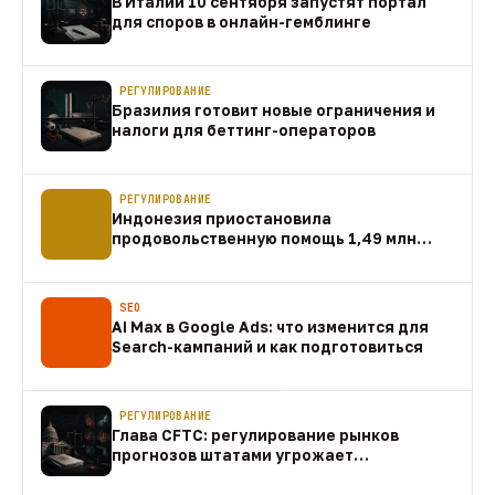
В Италии 10 сентября запустят портал
для споров в онлайн-гемблинге
07 авг
РЕГУЛИРОВАНИЕ
Бразилия готовит новые ограничения и
налоги для беттинг-операторов
07 авг
РЕГУЛИРОВАНИЕ
Индонезия приостановила
продовольственную помощь 1,49 млн
домохозяйств
07 авг
SEO
AI Max в Google Ads: что изменится для
Search-кампаний и как подготовиться
07 авг
РЕГУЛИРОВАНИЕ
Глава CFTC: регулирование рынков
прогнозов штатами угрожает
федеральному рынку
07 авг