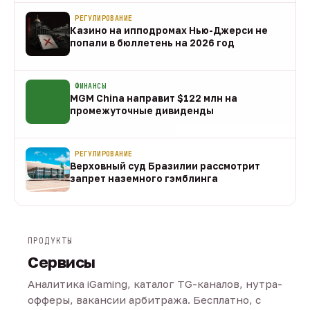
РЕГУЛИРОВАНИЕ
Казино на ипподромах Нью-Джерси не
попали в бюллетень на 2026 год
07 авг
ФИНАНСЫ
MGM China направит $122 млн на
промежуточные дивиденды
07 авг
РЕГУЛИРОВАНИЕ
Верховный суд Бразилии рассмотрит
запрет наземного гэмблинга
07 авг
ПРОДУКТЫ
Сервисы
Аналитика iGaming, каталог TG-каналов, нутра-
офферы, вакансии арбитража. Бесплатно, с