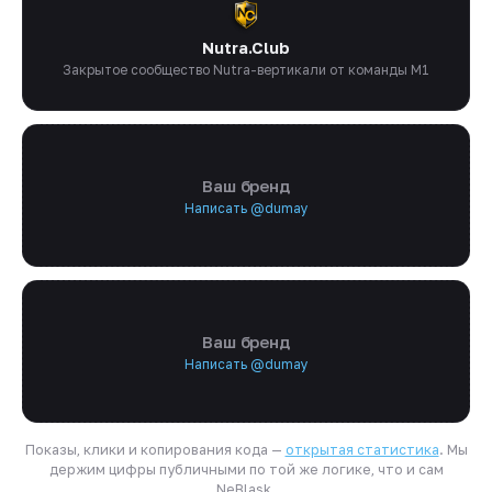
Nutra.Club
Закрытое сообщество Nutra-вертикали от команды M1
Ваш бренд
Написать @dumay
Ваш бренд
Написать @dumay
Показы, клики и копирования кода —
открытая статистика
. Мы
держим цифры публичными по той же логике, что и сам
NeBlask.