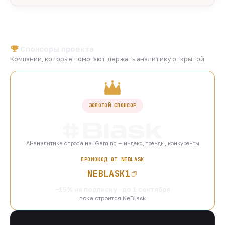
Спонсоры проекта
Компании, которые помогают держать аналитику открытой
ЗОЛОТОЙ СПОНСОР
AI-аналитика спроса на iGaming — индекс, тренды, конкуренты
ПРОМОКОД ОТ NEBLASK
NEBLASK1
−15% на подписку · до 1 сентября
пока строится NeBlask