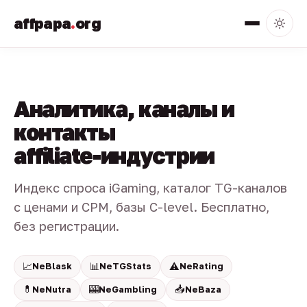
affpapa
.
org
Аналитика, каналы и
контакты
affiliate-индустрии
Индекс спроса iGaming, каталог TG-каналов
с ценами и CPM, базы C-level. Бесплатно,
без регистрации.
📈
📊
⚠️
NeBlask
NeTGStats
NeRating
💊
🎰
📥
NeNutra
NeGambling
NeBaza