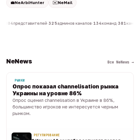
💼
✉️
NeArbiHunter
NeMail
н
·
804
представителей
·
325
админов каналов
·
134
команд
·
381
каналов
NeNews
Все NeNews →
РЫНКИ
Опрос показал channelisation рынка
Украины на уровне 86%
Опрос оценил channelisation в Украине в 86%,
большинство игроков не интересуется черным
рынком.
07 авг · 1 мин
РЕГУЛИРОВАНИЕ