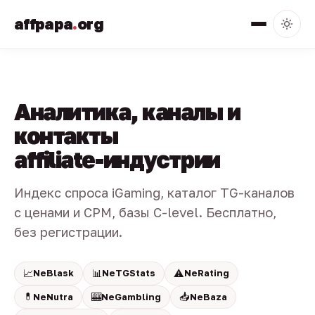
affpapa
.
org
Аналитика, каналы и
контакты
affiliate-индустрии
Индекс спроса iGaming, каталог TG-каналов
с ценами и CPM, базы C-level. Бесплатно,
без регистрации.
📈
📊
⚠️
NeBlask
NeTGStats
NeRating
💊
🎰
📥
NeNutra
NeGambling
NeBaza