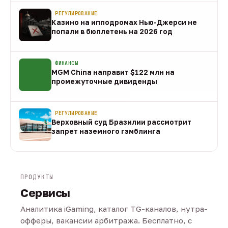
РЕГУЛИРОВАНИЕ
Казино на ипподромах Нью-Джерси не
попали в бюллетень на 2026 год
07 авг
ФИНАНСЫ
MGM China направит $122 млн на
промежуточные дивиденды
07 авг
РЕГУЛИРОВАНИЕ
Верховный суд Бразилии рассмотрит
запрет наземного гэмблинга
07 авг
ПРОДУКТЫ
Сервисы
Аналитика iGaming, каталог TG-каналов, нутра-
офферы, вакансии арбитража. Бесплатно, с