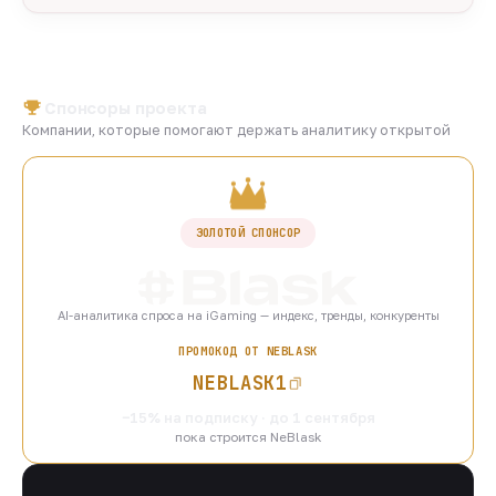
Спонсоры проекта
Компании, которые помогают держать аналитику открытой
ЗОЛОТОЙ СПОНСОР
AI-аналитика спроса на iGaming — индекс, тренды, конкуренты
ПРОМОКОД ОТ NEBLASK
NEBLASK1
−15% на подписку · до 1 сентября
пока строится NeBlask