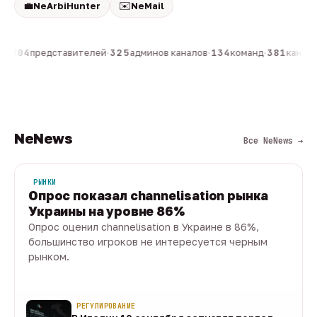
💼
✉️
NeArbiHunter
NeMail
н
·
804
представителей
·
325
админов каналов
·
134
команд
·
381
каналов
NeNews
Все NeNews →
РЫНКИ
Опрос показал channelisation рынка
Украины на уровне 86%
Опрос оценил channelisation в Украине в 86%,
большинство игроков не интересуется черным
рынком.
07 авг · 1 мин
РЕГУЛИРОВАНИЕ