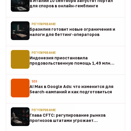
В Италии 10 сентября запустят портал
для споров в онлайн-гемблинге
07 авг
РЕГУЛИРОВАНИЕ
Бразилия готовит новые ограничения и
налоги для беттинг-операторов
07 авг
РЕГУЛИРОВАНИЕ
Индонезия приостановила
продовольственную помощь 1,49 млн
домохозяйств
07 авг
SEO
AI Max в Google Ads: что изменится для
Search-кампаний и как подготовиться
07 авг
РЕГУЛИРОВАНИЕ
Глава CFTC: регулирование рынков
прогнозов штатами угрожает
федеральному рынку
07 авг