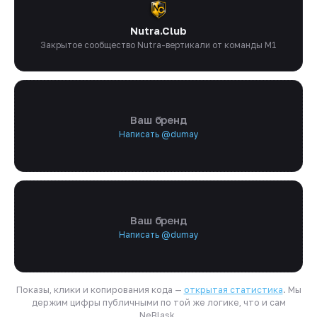
Nutra.Club
Закрытое сообщество Nutra-вертикали от команды M1
Ваш бренд
Написать @dumay
Ваш бренд
Написать @dumay
Показы, клики и копирования кода —
открытая статистика
. Мы
держим цифры публичными по той же логике, что и сам
NeBlask.