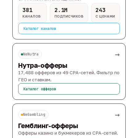
381
2.1M
243
КАНАЛОВ
ПОДПИСЧИКОВ
С ЦЕНАМИ
Каталог каналов
→
NeNutra
Нутра-офферы
17,488 офферов из 49 CPA-сетей. Фильтр по
ГЕО и ставкам.
Каталог офферов
→
NeGambling
Гемблинг-офферы
Офферы казино и букмекеров из CPA-сетей.