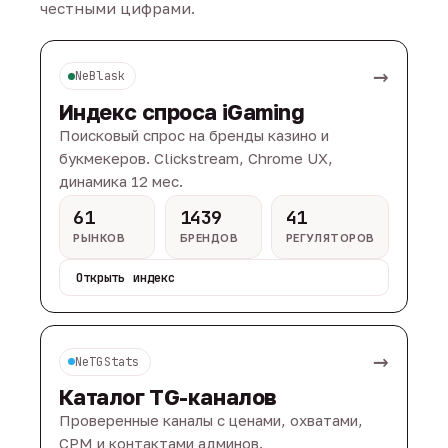
честными цифрами.
→
NeBlask
Индекс спроса iGaming
Поисковый спрос на бренды казино и
букмекеров. Clickstream, Chrome UX,
динамика 12 мес.
61
1439
41
РЫНКОВ
БРЕНДОВ
РЕГУЛЯТОРОВ
Открыть индекс
→
NeTGStats
Каталог TG-каналов
Проверенные каналы с ценами, охватами,
CPM и контактами админов.