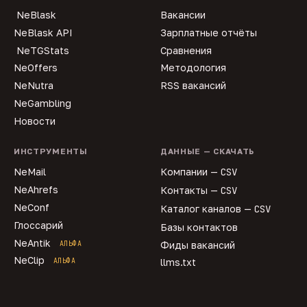
NeBlask
Вакансии
NeBlask API
Зарплатные отчёты
NeTGStats
Сравнения
NeOffers
Методология
NeNutra
RSS вакансий
NeGambling
Новости
ИНСТРУМЕНТЫ
ДАННЫЕ — СКАЧАТЬ
NeMail
Компании —
CSV
NeAhrefs
Контакты —
CSV
NeConf
Каталог каналов —
CSV
Глоссарий
Базы контактов
NeAntik
АЛЬФА
Фиды вакансий
NeClip
АЛЬФА
llms.txt