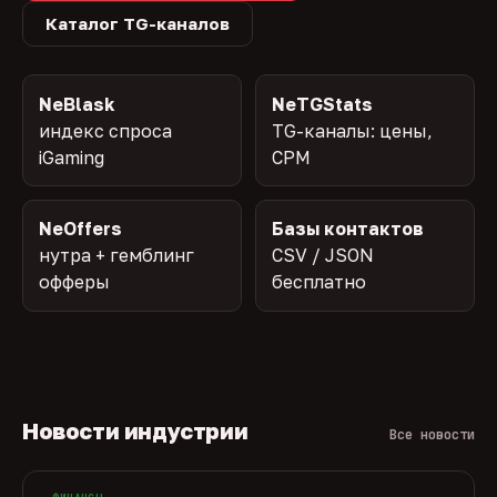
Каталог TG-каналов
NeBlask
NeTGStats
индекс спроса
TG-каналы: цены,
iGaming
CPM
NeOffers
Базы контактов
нутра + гемблинг
CSV / JSON
офферы
бесплатно
Новости индустрии
Все новости