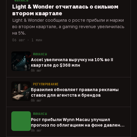
ФИНАНСЫ
Light & Wonder отчиталась о сильном
втором квартале
Light & Wonder сообщила о росте прибыли и маржи
во втором квартале, а gaming revenue увеличилась
на 5%.
06 авг · 1 мин
ФИНАНСЫ
Accel увеличила выручку на 10% во II
квартале до $368 млн
06 авг
РЕГУЛИРОВАНИЕ
Бразилия обновляет правила рекламы
ставок для агентств и брендов
06 авг
ФИНАНСЫ
Рост прибыли Wynn Macau улучшил
прогноз по облигациям на фоне давления
capex
06 авг