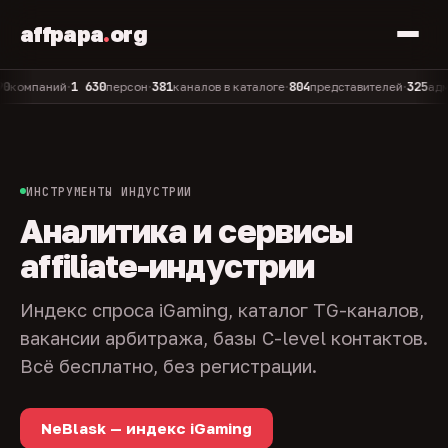
affpapa
.
org
1 630
381
804
325
мпаний
персон
каналов в каталоге
представителей
админов
•
•
•
•
ИНСТРУМЕНТЫ ИНДУСТРИИ
Аналитика и сервисы
affiliate-индустрии
Индекс спроса iGaming, каталог TG-каналов,
вакансии арбитража, базы C-level контактов.
Всё бесплатно, без регистрации.
NeBlask — индекс iGaming