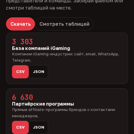
представители и команды. Забирай файлом или
смотри таблицей на месте.
Скачать
Смотреть таблицей
3 303
База компаний iGaming
Компании iGaming-индустрии: сайт, email, WhatsApp,
Telegram.
CSV
JSON
6 630
Партнёрские программы
Прямые affiliate-программы брендов с контактами
менеджеров.
CSV
JSON