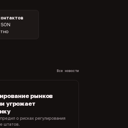
контактов
JSON
атно
Все новости
лирование рынков
ми угрожает
нку
упредил о рисках регулирования
е штатов.