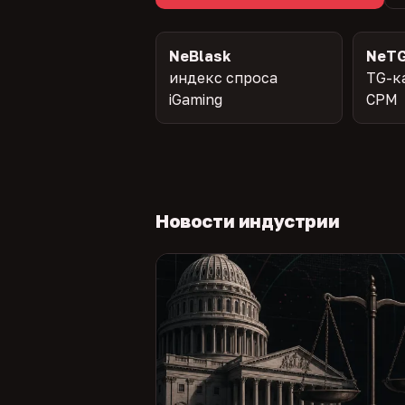
NeBlask
NeTG
индекс спроса
TG-к
iGaming
CPM
Новости индустрии