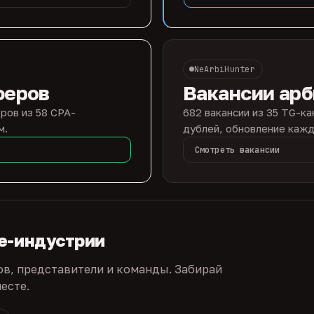
NeArbiHunter
феров
Вакансии ар
ров из 58 CPA-
682 вакансии из 35 TG-ка
м.
дублей, обновление кажд
Смотреть вакансии
te-индустрии
ов, представители и команды. Забирай
есте.