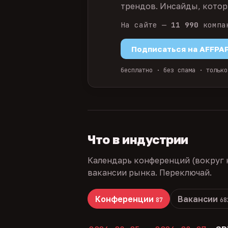
трендов. Инсайды, которы
На сайте —
11 990
компа
Подписаться на AFFPA
бесплатно · без спама · только
Что в индустрии
Календарь конференций (вокруг 
вакансии рынка. Переключай.
Конференции
Вакансии
87
68