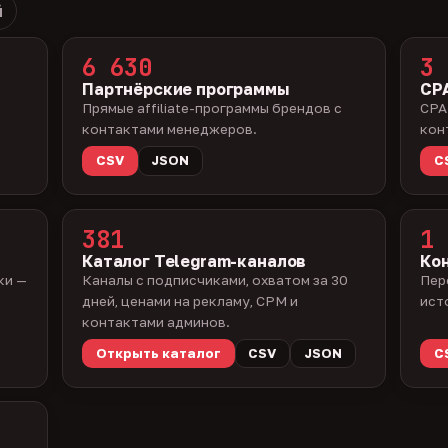
й
6 630
3 
Партнёрские программы
CPA
Прямые affiliate-программы брендов с
CPA
контактами менеджеров.
кон
CSV
JSON
C
381
1 
Каталог Telegram-каналов
Ко
ки —
Каналы с подписчиками, охватом за 30
Пер
дней, ценами на рекламу, CPM и
ист
контактами админов.
Открыть каталог
CSV
JSON
C