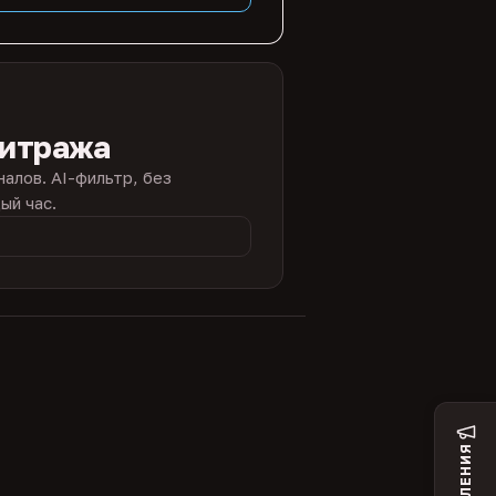
битража
налов. AI-фильтр, без
ый час.