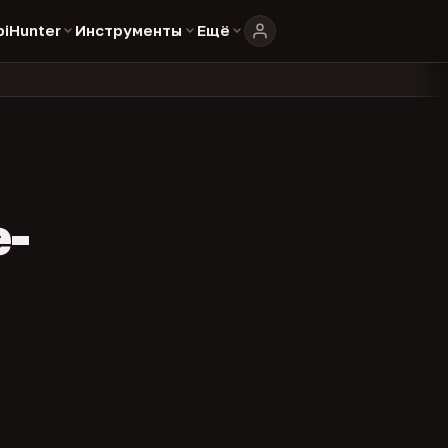
biHunter
Инструменты
Ещё
804
325
134
каталоге
представителей
админов каналов
команд
•
•
•
•
e-