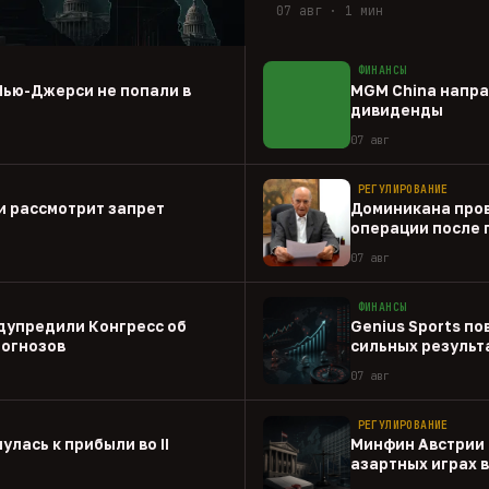
07 авг · 1 мин
ФИНАНСЫ
Нью-Джерси не попали в
MGM China напра
дивиденды
07 авг
РЕГУЛИРОВАНИЕ
и рассмотрит запрет
Доминикана пров
операции после 
07 авг
ФИНАНСЫ
дупредили Конгресс об
Genius Sports по
рогнозов
сильных результа
07 авг
РЕГУЛИРОВАНИЕ
улась к прибыли во II
Минфин Австрии 
азартных играх 