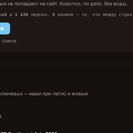
е не попадают на сайт. Коротко, по делу, без воды.
ний и
1 630
персон. В канале — то, что между строк
PA
 iGaming
ключевых — наши пре-пати) и живые
2