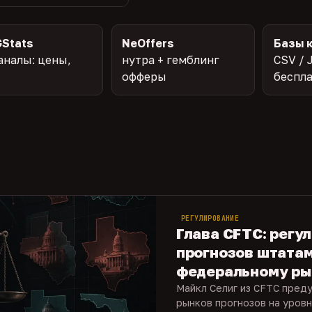
Stats
NeOffers
Базы 
аналы: цены,
нутра + гемблинг
CSV / 
офферы
беспл
РЕГУЛИРОВАНИЕ
Глава CFTC: регу
прогнозов штата
федеральному ры
Майкл Селиг из CFTC пред
рынков прогнозов на уровн