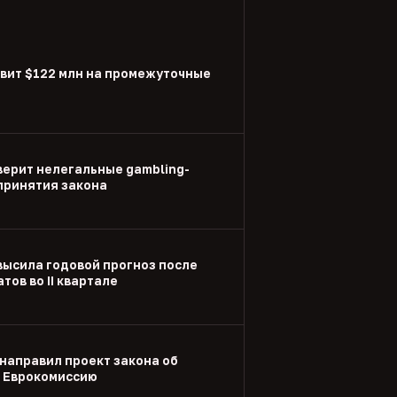
вит $122 млн на промежуточные
ерит нелегальные gambling-
принятия закона
высила годовой прогноз после
тов во II квартале
направил проект закона об
в Еврокомиссию