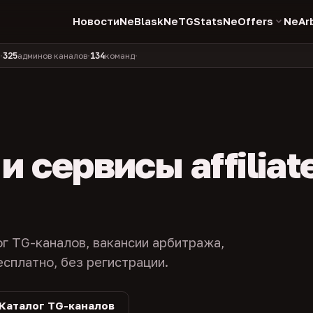
Новости
NeBlask
NeTGStats
NeOffers
NeAr
134
11 990
1 630
381
инов каналов
команд
компаний
персон
каналов в 
•
•
•
•
 сервисы affiliat
ог TG-каналов, вакансии арбитража,
есплатно, без регистрации.
Каталог TG-каналов