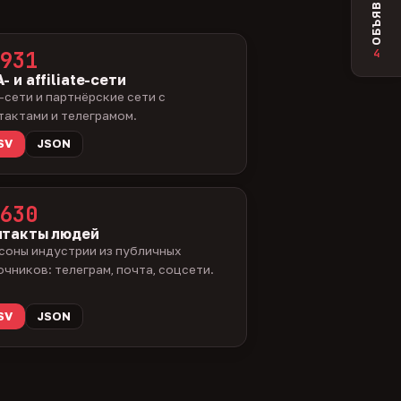
ОБЪЯВЛЕНИЯ
4
931
- и affiliate-сети
-сети и партнёрские сети с
тактами и телеграмом.
SV
JSON
630
нтакты людей
соны индустрии из публичных
очников: телеграм, почта, соцсети.
SV
JSON