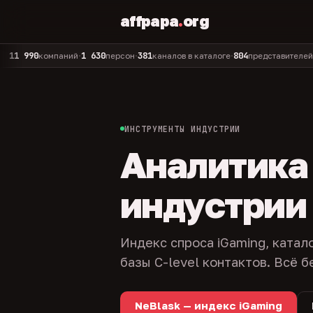
affpapa
.
org
90
1 630
381
804
325
компаний
персон
каналов в каталоге
представителей
адм
•
•
•
•
ИНСТРУМЕНТЫ ИНДУСТРИИ
Аналитика и
индустрии
Индекс спроса iGaming, катал
базы C-level контактов. Всё б
NeBlask — индекс iGaming