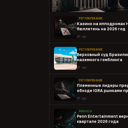
РЕГУЛИРОВАНИЕ
Казино на ипподромах 
бюллетень на 2026 год
07 авг
РЕГУЛИРОВАНИЕ
Верховный суд Бразили
наземного гэмблинга
07 авг
РЕГУЛИРОВАНИЕ
Племенные лидеры пре
обходе IGRA рынками п
07 авг
ФИНАНСЫ
Penn Entertainment верн
квартале 2026 года