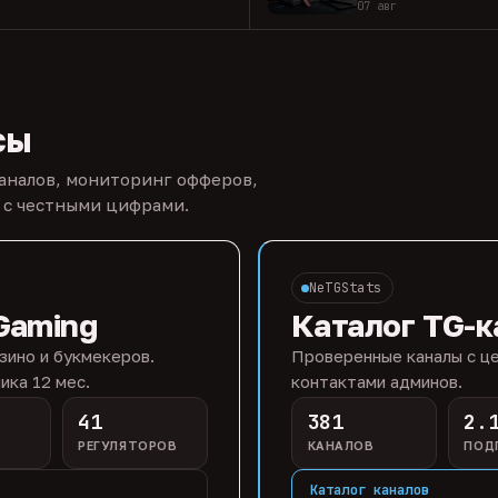
07 авг
сы
каналов, мониторинг офферов,
 с честными цифрами.
NeTGStats
Gaming
Каталог TG-к
зино и букмекеров.
Проверенные каналы с це
ика 12 мес.
контактами админов.
41
381
2.
РЕГУЛЯТОРОВ
КАНАЛОВ
ПОД
Каталог каналов