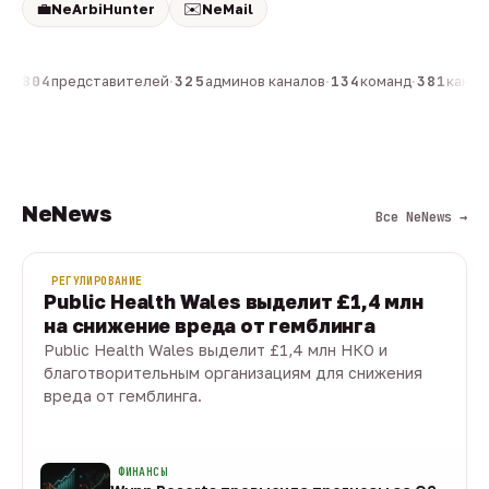
💼
✉️
NeArbiHunter
NeMail
н
·
804
представителей
·
325
админов каналов
·
134
команд
·
381
канало
NeNews
Все NeNews →
РЕГУЛИРОВАНИЕ
Public Health Wales выделит £1,4 млн
на снижение вреда от гемблинга
Public Health Wales выделит £1,4 млн НКО и
благотворительным организациям для снижения
вреда от гемблинга.
09 авг · 1 мин
ФИНАНСЫ