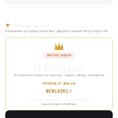
Спонсоры проекта
Компании, которые помогают держать аналитику открытой
ЗОЛОТОЙ СПОНСОР
AI-аналитика спроса на iGaming — индекс, тренды, конкуренты
ПРОМОКОД ОТ NEBLASK
NEBLASK1
−15% на подписку · до 1 сентября
пока строится NeBlask