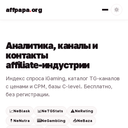
affpapa
.
org
Аналитика, каналы и
контакты
affiliate-индустрии
Индекс спроса iGaming, каталог TG-каналов
с ценами и CPM, базы C-level. Бесплатно,
без регистрации.
📈
📊
⚠️
NeBlask
NeTGStats
NeRating
💊
🎰
📥
NeNutra
NeGambling
NeBaza