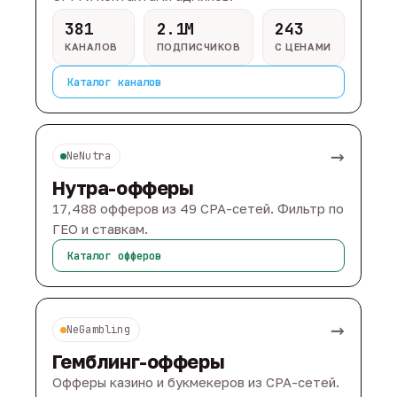
381
2.1M
243
КАНАЛОВ
ПОДПИСЧИКОВ
С ЦЕНАМИ
Каталог каналов
→
NeNutra
Нутра-офферы
17,488 офферов из 49 CPA-сетей. Фильтр по
ГЕО и ставкам.
Каталог офферов
→
NeGambling
Гемблинг-офферы
Офферы казино и букмекеров из CPA-сетей.