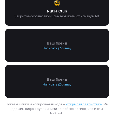
Nutra.Club
Закрытое сообщество Nutra-вертикали от команды M1
Ваш бренд
Написать @dumay
Ваш бренд
Написать @dumay
Показы, клики и копирования кода —
открытая статистика
. Мы
держим цифры публичными по той же логике, что и сам
NeBlask.