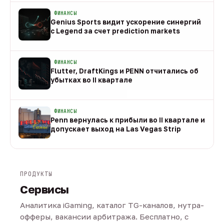
ФИНАНСЫ
Genius Sports видит ускорение синергий
с Legend за счет prediction markets
08 авг
ФИНАНСЫ
Flutter, DraftKings и PENN отчитались об
убытках во II квартале
08 авг
ФИНАНСЫ
Penn вернулась к прибыли во II квартале и
допускает выход на Las Vegas Strip
08 авг
ПРОДУКТЫ
Сервисы
Аналитика iGaming, каталог TG-каналов, нутра-
офферы, вакансии арбитража. Бесплатно, с