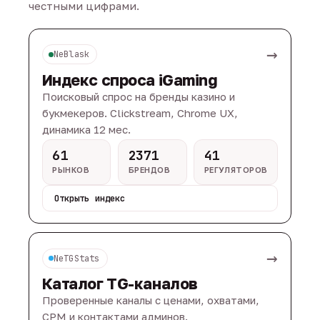
честными цифрами.
→
NeBlask
Индекс спроса iGaming
Поисковый спрос на бренды казино и
букмекеров. Clickstream, Chrome UX,
динамика 12 мес.
61
2371
41
РЫНКОВ
БРЕНДОВ
РЕГУЛЯТОРОВ
Открыть индекс
→
NeTGStats
Каталог TG-каналов
Проверенные каналы с ценами, охватами,
CPM и контактами админов.