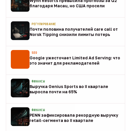
Wynn Resorts превысила прогнозы за Q2
благодаря Macau, но США просели
09 авг
РЕГУЛИРОВАНИЕ
Почти половина получателей care call от
Norsk Tipping снизили лимиты потерь
08 авг
SEO
Google ужесточает Limited Ad Serving: что
это значит для рекламодателей
08 авг
ФИНАНСЫ
Выручка Genius Sports во II квартале
выросла почти на 65%
08 авг
ФИНАНСЫ
PENN зафиксировала рекордную выручку
retail-сегмента во II квартале
08 авг