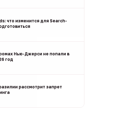
Ads: что изменится для Search-
подготовиться
ромах Нью-Джерси не попали в
26 год
разилии рассмотрит запрет
инга