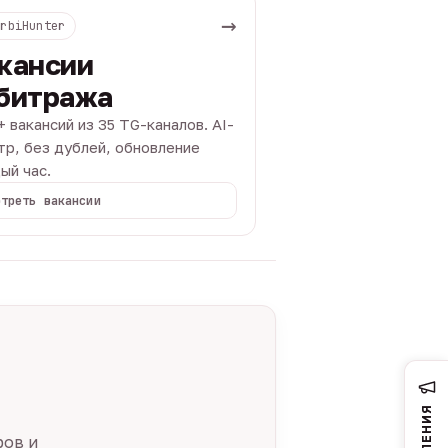
→
ArbiHunter
кансии
битража
+ вакансий из 35 TG-каналов. AI-
тр, без дублей, обновление
ый час.
отреть вакансии
ров и