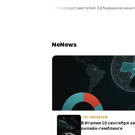
0
компаний
·
1 630
персон
·
804
представителей
·
325
админов каналов
NeNews
РЕГУЛИРОВАНИЕ
В Италии 10 сентября з
онлайн-гемблинге