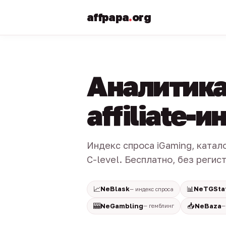
affpapa
.
org
Аналитика
affiliate-
Индекс спроса iGaming, катал
C-level. Бесплатно, без регис
📈
📊
NeBlask
NeTGSta
— индекс спроса
🎰
📥
NeGambling
NeBaza
— гемблинг
—