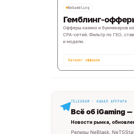
NeGambling
Гемблинг-оффер
Офферы казино и букмекеров из
CPA-сетей. Фильтр по ГЕО, ста
и модели.
Каталог офферов
TELEGRAM · КАНАЛ AFFPAPA
Всё об iGaming —
Новости рынка, обновле
Релизы NeBlask, NeTGSta