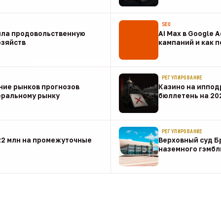
07 авг
SEO
ила продовольственную
AI Max в Google 
озяйств
кампаний и как 
07 авг
РЕГУЛИРОВАНИЕ
ние рынков прогнозов
Казино на иппод
еральному рынку
бюллетень на 20
07 авг
РЕГУЛИРОВАНИЕ
22 млн на промежуточные
Верховный суд Б
наземного гэмбл
07 авг