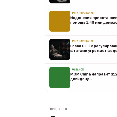
07 авг
РЕГУЛИРОВАНИЕ
Индонезия приостанов
помощь 1,49 млн домох
07 авг
РЕГУЛИРОВАНИЕ
Глава CFTC: регулирова
штатами угрожает фед
07 авг
ФИНАНСЫ
MGM China направит $1
дивиденды
07 авг
ПРОДУКТЫ