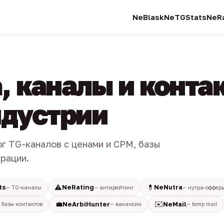
NeBlask
NeTGStats
NeRa
, каналы и конта
индустрии
ог TG-каналов с ценами и CPM, базы
трации.
⚠️
💊
ts
NeRating
NeNutra
— TG-каналы
— антирейтинг
— нутра-оффер
💼
✉️
NeArbiHunter
NeMail
 базы контактов
— вакансии
— temp mail