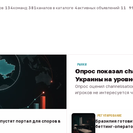
·
134
команд
·
381
каналов в каталоге
·
4
активных объявлений
·
11 99
РЫНКИ
Опрос показал ch
Украины на уров
Опрос оценил channelisati
игроков не интересуется 
07 авг · 1 мин
РЕГУЛИРОВАНИЕ
апустят портал для споров в
Бразилия готови
беттинг-операто