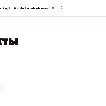
ting
Ещё
NeBaza
NeNews
кты
ы