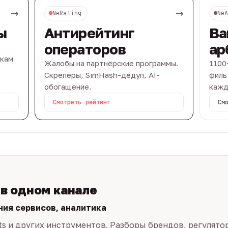
→
→
NeRating
Ne
ы
Антирейтинг
Ва
операторов
ар
вкам
Жалобы на партнёрские программы.
1100
Скреперы, SimHash-дедуп, AI-
филь
обогащение.
кажд
Смотреть рейтинг
См
 в одном канале
ния сервисов, аналитика
ts и других инструментов. Разборы брендов, регулято