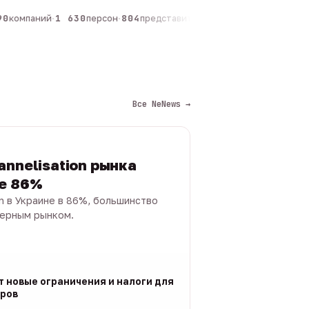
0
компаний
·
1 630
персон
·
804
представителей
·
325
админов каналов
·
Все NeNews →
annelisation рынка
не 86%
on в Украине в 86%, большинство
черным рынком.
т новые ограничения и налоги для
ров