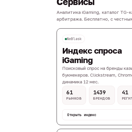
Сервисы
Аналитика iGaming, каталог TG-
арбитража. Бесплатно, с честн
NeBlask
Индекс спроса
iGaming
Поисковый спрос на бренды каз
букмекеров. Clickstream, Chrom
динамика 12 мес.
61
1439
41
РЫНКОВ
БРЕНДОВ
РЕГУ
Открыть индекс