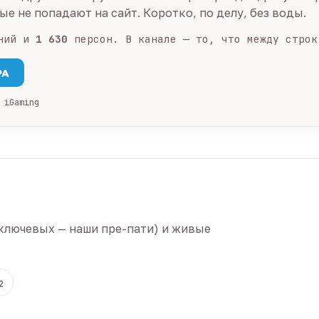
е не попадают на сайт. Коротко, по делу, без воды.
ний и
1 630
персон. В канале — то, что между строк
PA
 iGaming
ключевых — наши пре-пати) и живые
2