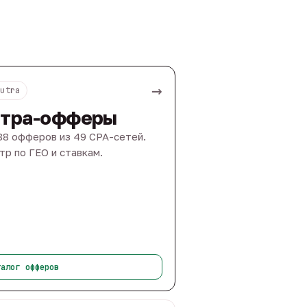
→
Nutra
тра-офферы
88 офферов из 49 CPA-сетей.
тр по ГЕО и ставкам.
талог офферов