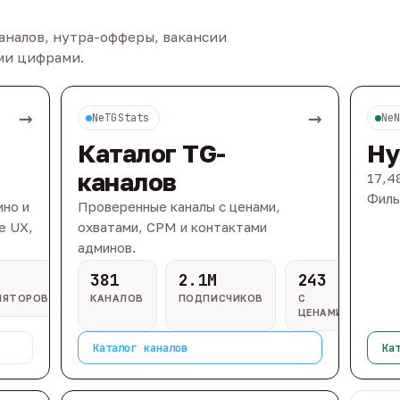
каналов, нутра-офферы, вакансии
ыми цифрами.
→
→
NeTGStats
Ne
Каталог TG-
Ну
каналов
17,4
Филь
ино и
Проверенные каналы с ценами,
e UX,
охватами, CPM и контактами
админов.
381
2.1M
243
ЛЯТОРОВ
КАНАЛОВ
ПОДПИСЧИКОВ
С
ЦЕНАМИ
Каталог каналов
Ка