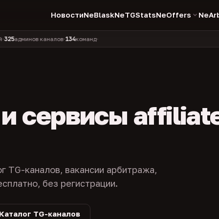
Новости
NeBlask
NeTGStats
NeOffers
NeAr
134
11 990
1 630
381
минов каналов
команд
компаний
персон
каналов в 
•
•
•
•
 сервисы affiliat
ог TG-каналов, вакансии арбитража,
есплатно, без регистрации.
Каталог TG-каналов