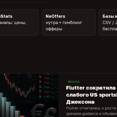
Stats
NeOffers
Базы 
аналы: цены,
нутра + гемблинг
CSV / 
офферы
беспл
ФИНАНСЫ
Flutter сократила
слабого US sports
Джексона
Flutter отчиталась о росте
урезала guidance и объяви