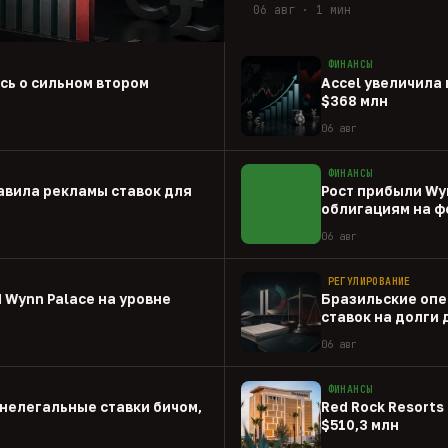
06 авг · 1 мин
ФИНАНСЫ
ась о сильном втором
Accel увеличила 
$368 млн
06 авг
ФИНАНСЫ
авила рекламы ставок для
Рост прибыли Wy
облигациям на ф
06 авг
РЕГУЛИРОВАНИЕ
 Wynn Palace на уровне
Бразильские опе
ставок на долги
06 авг
ФИНАНСЫ
нелегальные ставки бичом,
Red Rock Resorts 
$510,3 млн