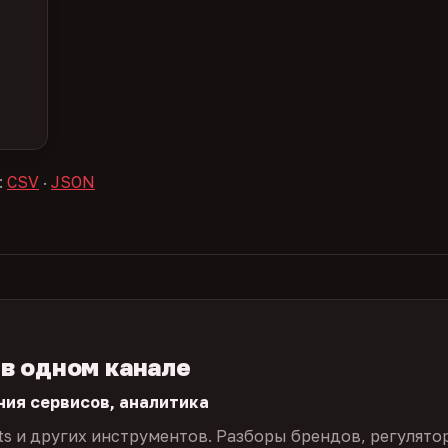
:
CSV
·
JSON
 в одном канале
ния сервисов, аналитика
ts и других инструментов. Разборы брендов, регулято