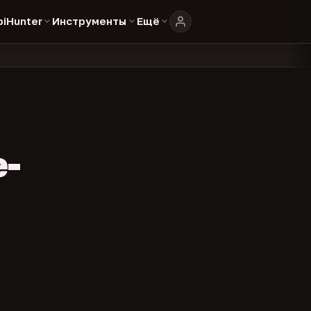
biHunter
Инструменты
Ещё
804
325
134
каталоге
представителей
админов каналов
команд
•
•
•
•
e-