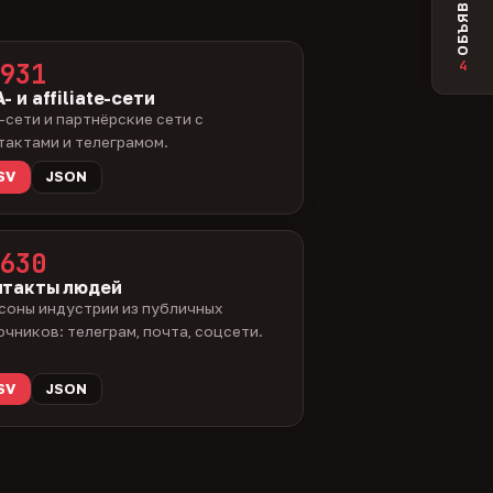
ОБЪЯВЛЕНИЯ
4
931
- и affiliate-сети
-сети и партнёрские сети с
тактами и телеграмом.
SV
JSON
630
нтакты людей
соны индустрии из публичных
очников: телеграм, почта, соцсети.
SV
JSON