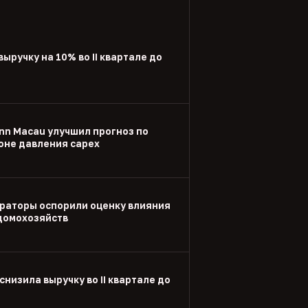
выручку на 10% во II квартале до
nn Macau улучшил прогноз по
оне давления capex
раторы оспорили оценку влияния
 домохозяйств
снизила выручку во II квартале до