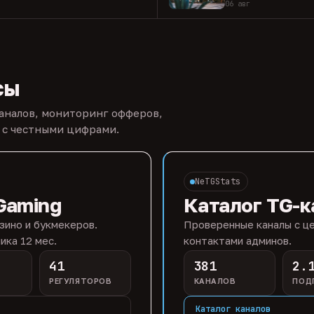
06 авг
сы
каналов, мониторинг офферов,
 с честными цифрами.
NeTGStats
Gaming
Каталог TG-к
зино и букмекеров.
Проверенные каналы с це
ика 12 мес.
контактами админов.
41
381
2.
РЕГУЛЯТОРОВ
КАНАЛОВ
ПОД
Каталог каналов