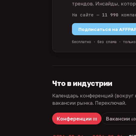
трендов. Инсайды, которы
На сайте —
11 990
компа
Подписаться на AFFPA
бесплатно · без спама · только
Что в индустрии
Календарь конференций (вокруг 
вакансии рынка. Переключай.
Конференции
Вакансии
88
60