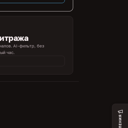
битража
налов. AI-фильтр, без
ый час.