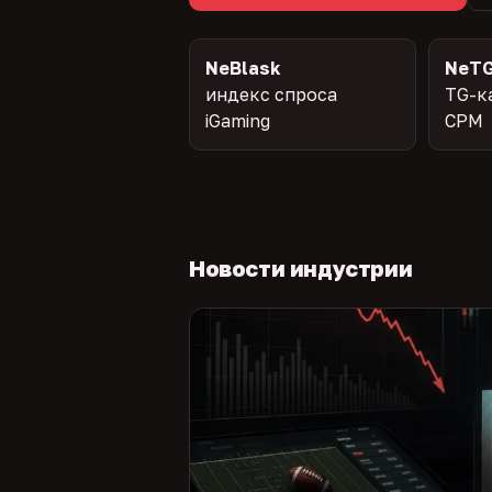
NeBlask
NeTG
индекс спроса
TG-к
iGaming
CPM
Новости индустрии