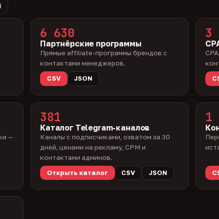
й
6 630
3 
Партнёрские программы
CPA
Прямые affiliate-программы брендов с
CPA
контактами менеджеров.
кон
CSV
JSON
C
381
1 
Каталог Telegram-каналов
Ко
ки —
Каналы с подписчиками, охватом за 30
Пер
дней, ценами на рекламу, CPM и
ист
контактами админов.
Открыть каталог
CSV
JSON
C