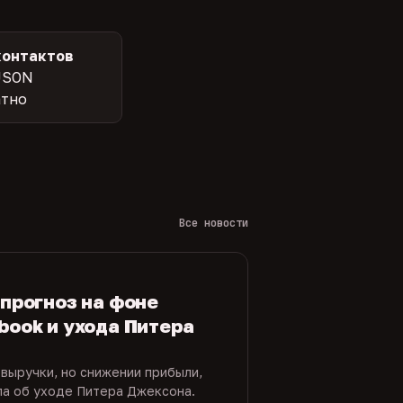
контактов
JSON
атно
Все новости
 прогноз на фоне
book и ухода Питера
 выручки, но снижении прибыли,
ла об уходе Питера Джексона.