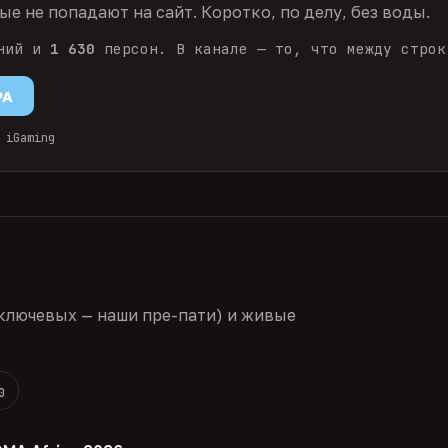
е не попадают на сайт. Коротко, по делу, без воды.
ний и
1 630
персон. В канале — то, что между строк
PA
 iGaming
ключевых — наши пре-пати) и живые
0