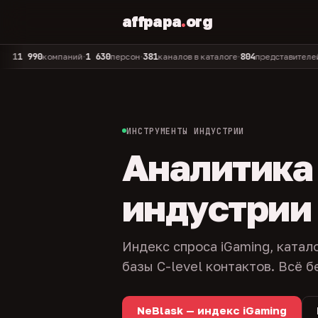
affpapa
.
org
90
1 630
381
804
325
компаний
персон
каналов в каталоге
представителей
ад
•
•
•
•
ИНСТРУМЕНТЫ ИНДУСТРИИ
Аналитика и
индустрии
Индекс спроса iGaming, катал
базы C-level контактов. Всё б
NeBlask — индекс iGaming