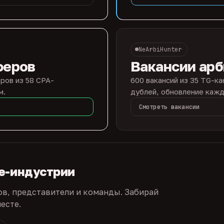
NeArbiHunter
феров
Вакансии ар
ров из 58 CPA-
600 вакансий из 35 TG-ка
м.
дублей, обновление кажд
Смотреть вакансии
te-индустрии
ов, представители и команды. Забирай
есте.