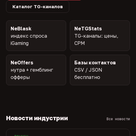
Каталог TG-каналов
NeBlask
NeTGStats
индекс спроса
TG-каналы: цены,
iGaming
CPM
NeOffers
Базы контактов
нутра + гемблинг
CSV / JSON
офферы
бесплатно
Новости индустрии
Все новости