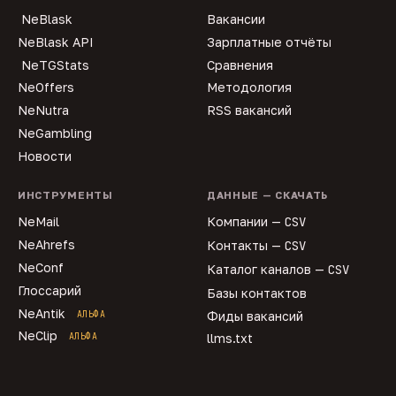
NeBlask
Вакансии
NeBlask API
Зарплатные отчёты
NeTGStats
Сравнения
NeOffers
Методология
NeNutra
RSS вакансий
NeGambling
Новости
ИНСТРУМЕНТЫ
ДАННЫЕ — СКАЧАТЬ
NeMail
Компании —
CSV
NeAhrefs
Контакты —
CSV
NeConf
Каталог каналов —
CSV
Глоссарий
Базы контактов
NeAntik
АЛЬФА
Фиды вакансий
NeClip
АЛЬФА
llms.txt