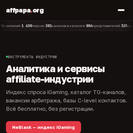
affpapa
.
org
1 630
381
804
325
мпаний
персон
каналов в каталоге
представителей
админов
•
•
•
•
ИНСТРУМЕНТЫ ИНДУСТРИИ
Аналитика и сервисы
affiliate-индустрии
Индекс спроса iGaming, каталог TG-каналов,
вакансии арбитража, базы C-level контактов.
Всё бесплатно, без регистрации.
NeBlask — индекс iGaming