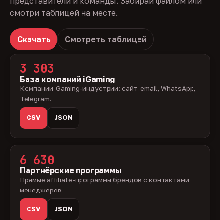
представители и команды. Забирай файлом или
смотри таблицей на месте.
Скачать
Смотреть таблицей
3 303
База компаний iGaming
Компании iGaming-индустрии: сайт, email, WhatsApp,
Telegram.
CSV
JSON
6 630
Партнёрские программы
Прямые affiliate-программы брендов с контактами
менеджеров.
CSV
JSON