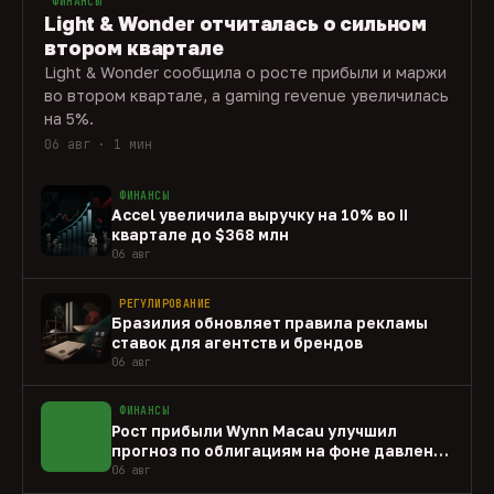
ФИНАНСЫ
Light & Wonder отчиталась о сильном
втором квартале
Light & Wonder сообщила о росте прибыли и маржи
во втором квартале, а gaming revenue увеличилась
на 5%.
06 авг · 1 мин
ФИНАНСЫ
Accel увеличила выручку на 10% во II
квартале до $368 млн
06 авг
РЕГУЛИРОВАНИЕ
Бразилия обновляет правила рекламы
ставок для агентств и брендов
06 авг
ФИНАНСЫ
Рост прибыли Wynn Macau улучшил
прогноз по облигациям на фоне давления
capex
06 авг