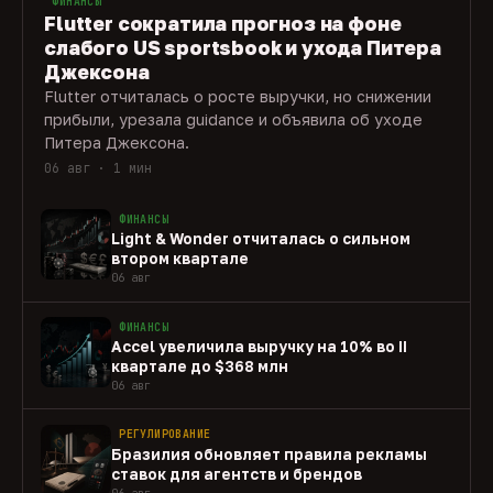
ФИНАНСЫ
Flutter сократила прогноз на фоне
слабого US sportsbook и ухода Питера
Джексона
Flutter отчиталась о росте выручки, но снижении
прибыли, урезала guidance и объявила об уходе
Питера Джексона.
06 авг · 1 мин
ФИНАНСЫ
Light & Wonder отчиталась о сильном
втором квартале
06 авг
ФИНАНСЫ
Accel увеличила выручку на 10% во II
квартале до $368 млн
06 авг
РЕГУЛИРОВАНИЕ
Бразилия обновляет правила рекламы
ставок для агентств и брендов
06 авг