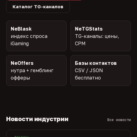
Каталог TG-каналов
NeBlask
NeTGStats
индекс спроса
TG-каналы: цены,
iGaming
CPM
NeOffers
Базы контактов
нутра + гемблинг
CSV / JSON
офферы
бесплатно
Новости индустрии
Все новости