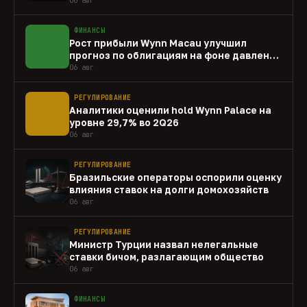
ФИНАНСЫ
Рост прибыли Wynn Macau улучшил
прогноз по облигациям на фоне давления
capex
06 авг
РЕГУЛИРОВАНИЕ
Аналитики оценили hold Wynn Palace на
уровне 29,7% во 2Q26
06 авг
РЕГУЛИРОВАНИЕ
Бразильские операторы оспорили оценку
влияния ставок на долги домохозяйств
06 авг
РЕГУЛИРОВАНИЕ
Министр Турции назвал нелегальные
ставки бичом, разлагающим общество
06 авг
ФИНАНСЫ