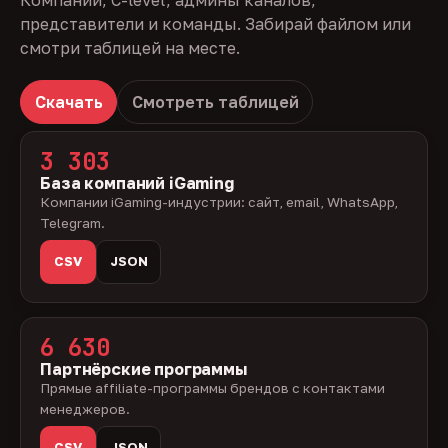
Компании, C-level, админы каналов,
представители и команды. Забирай файлом или
смотри таблицей на месте.
Скачать
Смотреть таблицей
3 303
База компаний iGaming
Компании iGaming-индустрии: сайт, email, WhatsApp,
Telegram.
CSV
JSON
6 630
Партнёрские программы
Прямые affiliate-программы брендов с контактами
менеджеров.
CSV
JSON