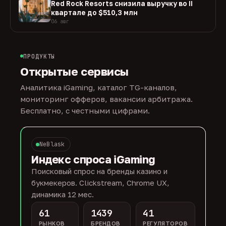
Red Rock Resorts снизила выручку во II
квартале до $510,3 млн
06 авг
ПРОДУКТЫ
Открытые сервисы
Аналитика iGaming, каталог TG-каналов,
мониторинг офферов, вакансии арбитража.
Бесплатно, с честными цифрами.
NeBlask
Индекс спроса iGaming
Поисковый спрос на бренды казино и
букмекеров. Clickstream, Chrome UX,
динамика 12 мес.
61
1439
41
РЫНКОВ
БРЕНДОВ
РЕГУЛЯТОРОВ