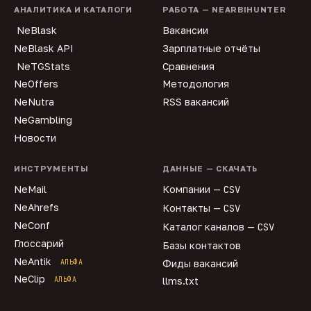
АНАЛИТИКА И КАТАЛОГИ
РАБОТА — NEARBIHUNTER
NeBlask
Вакансии
NeBlask API
Зарплатные отчёты
NeTGStats
Сравнения
NeOffers
Методология
NeNutra
RSS вакансий
NeGambling
Новости
ИНСТРУМЕНТЫ
ДАННЫЕ — СКАЧАТЬ
NeMail
Компании —
CSV
NeAhrefs
Контакты —
CSV
NeConf
Каталог каналов —
CSV
Глоссарий
Базы контактов
NeAntik
АЛЬФА
Фиды вакансий
NeClip
АЛЬФА
llms.txt