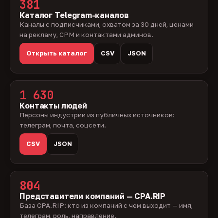
381
Каталог Telegram-каналов
Каналы с подписчиками, охватом за 30 дней, ценами
на рекламу, CPM и контактами админов.
Открыть каталог
CSV
JSON
1 630
Контакты людей
Персоны индустрии из публичных источников:
телеграм, почта, соцсети.
CSV
JSON
804
Представители компаний — CPA.RIP
База CPA.RIP: кто из компаний с чем выходит — имя,
телеграм, роль, направление.