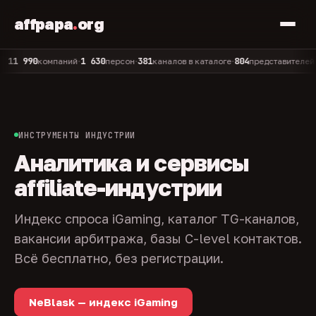
affpapa
.
org
990
1 630
381
804
325
компаний
персон
каналов в каталоге
представителей
а
•
•
•
•
ИНСТРУМЕНТЫ ИНДУСТРИИ
Аналитика и сервисы
affiliate-индустрии
Индекс спроса iGaming, каталог TG-каналов,
вакансии арбитража, базы C-level контактов.
Всё бесплатно, без регистрации.
NeBlask — индекс iGaming