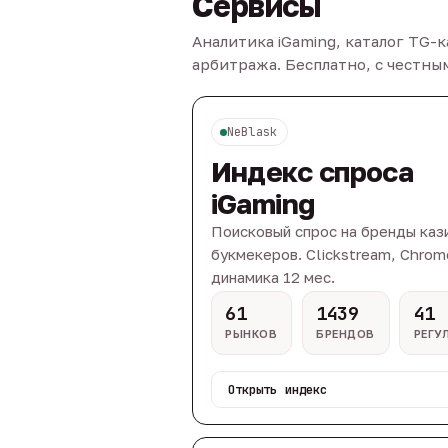
Сервисы
Аналитика iGaming, каталог TG-
арбитража. Бесплатно, с честн
NeBlask
Индекс спроса
iGaming
Поисковый спрос на бренды каз
букмекеров. Clickstream, Chrom
динамика 12 мес.
61
1439
41
РЫНКОВ
БРЕНДОВ
РЕГУ
Открыть индекс