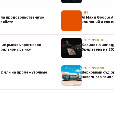
07 авг
SEO
ила продовольственную
AI Max в Google 
озяйств
кампаний и как 
07 авг
РЕГУЛИРОВАНИЕ
ние рынков прогнозов
Казино на иппод
еральному рынку
бюллетень на 20
07 авг
РЕГУЛИРОВАНИЕ
22 млн на промежуточные
Верховный суд Б
наземного гэмбл
07 авг