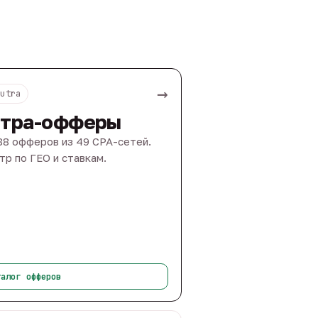
→
Nutra
тра-офферы
88 офферов из 49 CPA-сетей.
тр по ГЕО и ставкам.
талог офферов