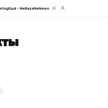
ting
Ещё
NeBaza
NeNews
кты
ы