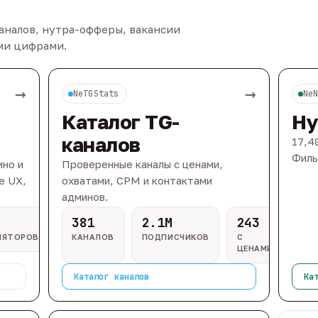
каналов, нутра-офферы, вакансии
ыми цифрами.
→
→
NeTGStats
Ne
Каталог TG-
Ну
каналов
17,4
Филь
ино и
Проверенные каналы с ценами,
e UX,
охватами, CPM и контактами
админов.
381
2.1M
243
ЛЯТОРОВ
КАНАЛОВ
ПОДПИСЧИКОВ
С
ЦЕНАМИ
Каталог каналов
Ка