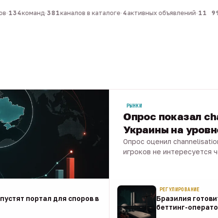
·
134
команд
·
381
каналов в каталоге
·
4
активных объявлений
·
11 99
РЫНКИ
Опрос показал ch
Украины на уров
Опрос оценил channelisati
игроков не интересуется 
07 авг · 1 мин
РЕГУЛИРОВАНИЕ
апустят портал для споров в
Бразилия готови
беттинг-операто