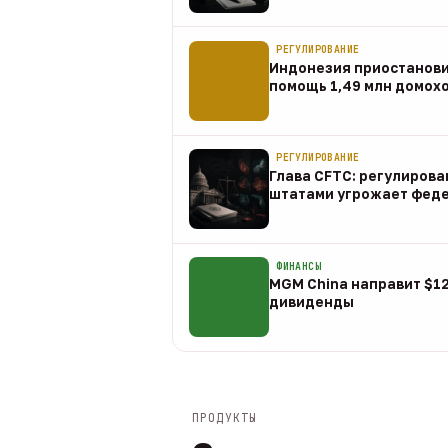
07 авг
РЕГУЛИРОВАНИЕ
Индонезия приостанов
помощь 1,49 млн домох
07 авг
РЕГУЛИРОВАНИЕ
Глава CFTC: регулирова
штатами угрожает фед
07 авг
ФИНАНСЫ
MGM China направит $1
дивиденды
07 авг
ПРОДУКТЫ