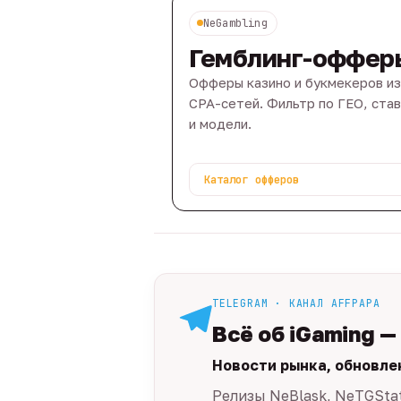
NeGambling
Гемблинг-оффер
Офферы казино и букмекеров из
CPA-сетей. Фильтр по ГЕО, ста
и модели.
Каталог офферов
TELEGRAM · КАНАЛ AFFPAPA
Всё об iGaming —
Новости рынка, обновле
Релизы NeBlask, NeTGSta