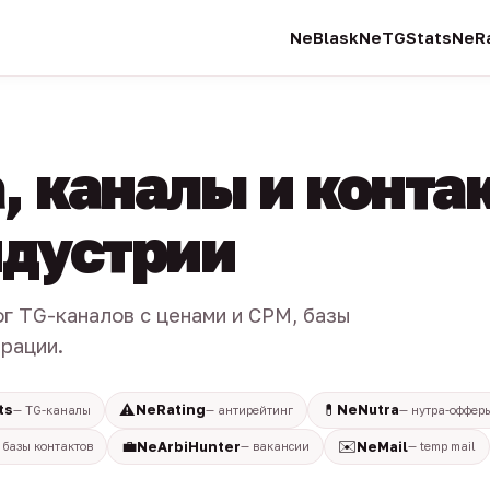
NeBlask
NeTGStats
NeRa
, каналы и конта
индустрии
ог TG-каналов с ценами и CPM, базы
трации.
⚠️
💊
ts
NeRating
NeNutra
— TG-каналы
— антирейтинг
— нутра-оффер
💼
✉️
NeArbiHunter
NeMail
 базы контактов
— вакансии
— temp mail