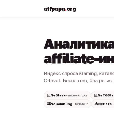
affpapa
.
org
Аналитика
affiliate-
Индекс спроса iGaming, катал
C-level. Бесплатно, без регис
📈
📊
NeBlask
NeTGSta
— индекс спроса
🎰
📥
NeGambling
NeBaza
— гемблинг
—