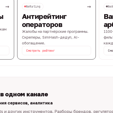
→
→
NeRating
Ne
ы
Антирейтинг
Ва
операторов
ар
вкам
Жалобы на партнёрские программы.
1100
Скреперы, SimHash-дедуп, AI-
филь
обогащение.
кажд
Смотреть рейтинг
См
 в одном канале
ния сервисов, аналитика
ts и других инструментов. Разборы брендов, регулято