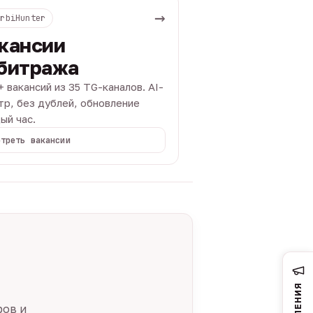
→
ArbiHunter
кансии
битража
+ вакансий из 35 TG-каналов. AI-
тр, без дублей, обновление
ый час.
отреть вакансии
ров и