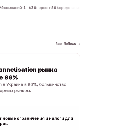
0
компаний
·
1 630
персон
·
804
представителей
·
325
админов каналов
·
Все NeNews →
annelisation рынка
не 86%
on в Украине в 86%, большинство
черным рынком.
т новые ограничения и налоги для
ров