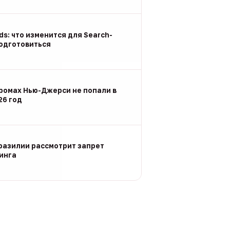
Ads: что изменится для Search-
подготовиться
ромах Нью-Джерси не попали в
26 год
разилии рассмотрит запрет
инга