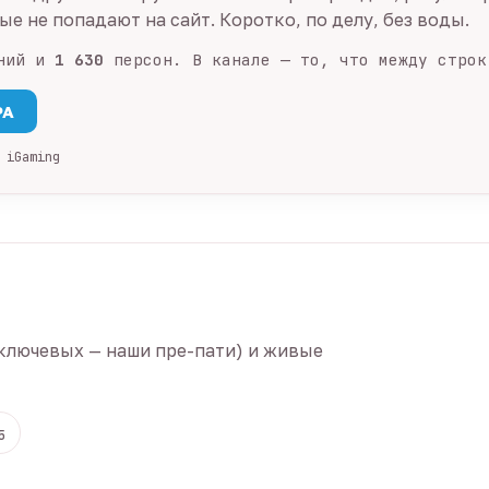
е не попадают на сайт. Коротко, по делу, без воды.
ний и
1 630
персон. В канале — то, что между строк
PA
 iGaming
ключевых — наши пре-пати) и живые
5