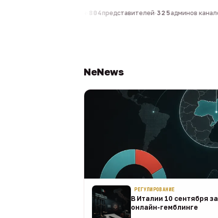
0
компаний
·
1 630
персон
·
804
представителей
·
325
админов каналов
NeNews
РЕГУЛИРОВАНИЕ
В Италии 10 сентября з
онлайн-гемблинге