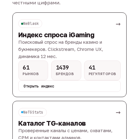
честными цифрами.
→
NeBlask
Индекс спроса iGaming
Поисковый спрос на бренды казино и
букмекеров. Clickstream, Chrome UX,
динамика 12 мес.
61
1439
41
РЫНКОВ
БРЕНДОВ
РЕГУЛЯТОРОВ
Открыть индекс
→
NeTGStats
Каталог TG-каналов
Проверенные каналы с ценами, охватами,
CPM и контактами админов.