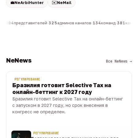
💼
✉️
NeArbiHunter
NeMail
н
·
804
представителей
·
325
админов каналов
·
134
команд
·
381
каналов
NeNews
Все NeNews →
РЕГУЛИРОВАНИЕ
Бразилия готовит Selective Tax на
онлайн-беттинг к 2027 году
Бразилия готовит Selective Tax на онлайн-беттинг
с запуском в 2027 году, но срок внесения в
конгресс не определен.
08 авг · 1 мин
РЕГУЛИРОВАНИЕ