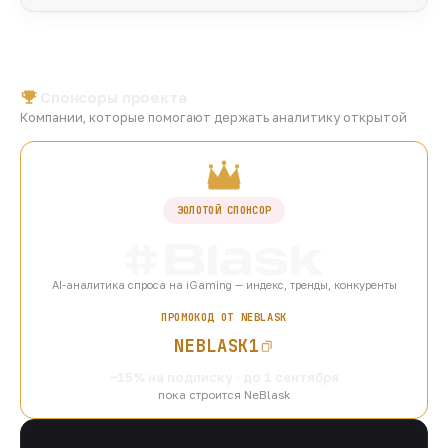
Спонсоры проекта
Компании, которые помогают держать аналитику открытой
ЗОЛОТОЙ СПОНСОР
AI-аналитика спроса на iGaming — индекс, тренды, конкуренты
ПРОМОКОД ОТ NEBLASK
NEBLASK1
−15% на подписку · до 1 сентября
пока строится NeBlask