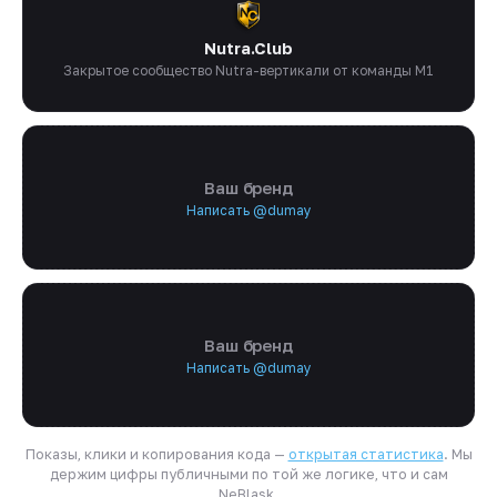
Nutra.Club
Закрытое сообщество Nutra-вертикали от команды M1
Ваш бренд
Написать @dumay
Ваш бренд
Написать @dumay
Показы, клики и копирования кода —
открытая статистика
. Мы
держим цифры публичными по той же логике, что и сам
NeBlask.