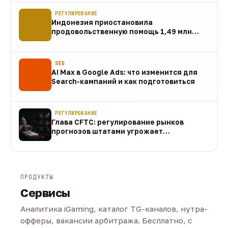
РЕГУЛИРОВАНИЕ
Индонезия приостановила
продовольственную помощь 1,49 млн
домохозяйств
07 авг
SEO
AI Max в Google Ads: что изменится для
Search-кампаний и как подготовиться
07 авг
РЕГУЛИРОВАНИЕ
Глава CFTC: регулирование рынков
прогнозов штатами угрожает
федеральному рынку
07 авг
ПРОДУКТЫ
Сервисы
Аналитика iGaming, каталог TG-каналов, нутра-
офферы, вакансии арбитража. Бесплатно, с