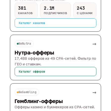
381
2.1M
243
КАНАЛОВ
ПОДПИСЧИКОВ
С ЦЕНАМИ
Каталог каналов
→
NeNutra
Нутра-офферы
17,488 офферов из 49 CPA-сетей. Фильтр по
ГЕО и ставкам.
Каталог офферов
→
NeGambling
Гемблинг-офферы
Офферы казино и букмекеров из CPA-сетей.