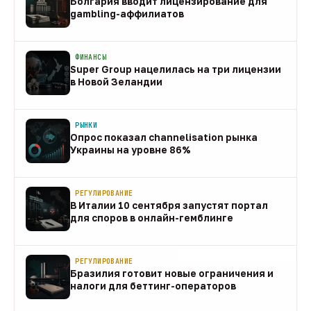
Болгария вводит лицензирование для
gambling-аффилиатов
08 авг
ФИНАНСЫ
Super Group нацелилась на три лицензии
в Новой Зеландии
08 авг
РЫНКИ
Опрос показал channelisation рынка
Украины на уровне 86%
07 авг
РЕГУЛИРОВАНИЕ
В Италии 10 сентября запустят портал
для споров в онлайн-гемблинге
07 авг
РЕГУЛИРОВАНИЕ
Бразилия готовит новые ограничения и
налоги для беттинг-операторов
07 авг