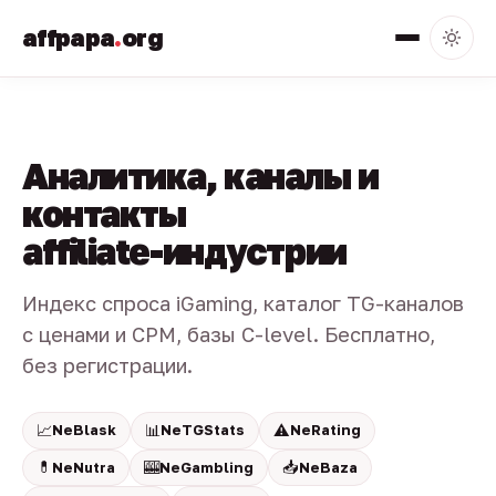
affpapa
.
org
Аналитика, каналы и
контакты
affiliate-индустрии
Индекс спроса iGaming, каталог TG-каналов
с ценами и CPM, базы C-level. Бесплатно,
без регистрации.
📈
📊
⚠️
NeBlask
NeTGStats
NeRating
💊
🎰
📥
NeNutra
NeGambling
NeBaza