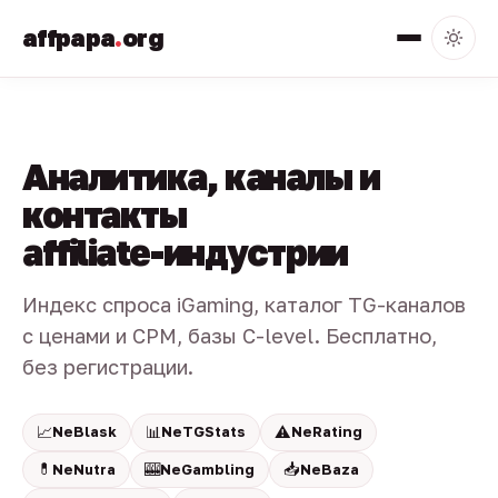
affpapa
.
org
Аналитика, каналы и
контакты
affiliate-индустрии
Индекс спроса iGaming, каталог TG-каналов
с ценами и CPM, базы C-level. Бесплатно,
без регистрации.
📈
📊
⚠️
NeBlask
NeTGStats
NeRating
💊
🎰
📥
NeNutra
NeGambling
NeBaza