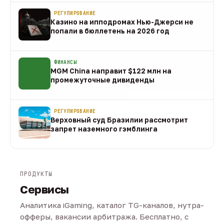
РЕГУЛИРОВАНИЕ
Казино на ипподромах Нью-Джерси не
попали в бюллетень на 2026 год
07 авг
ФИНАНСЫ
MGM China направит $122 млн на
промежуточные дивиденды
07 авг
РЕГУЛИРОВАНИЕ
Верховный суд Бразилии рассмотрит
запрет наземного гэмблинга
07 авг
ПРОДУКТЫ
Сервисы
Аналитика iGaming, каталог TG-каналов, нутра-
офферы, вакансии арбитража. Бесплатно, с