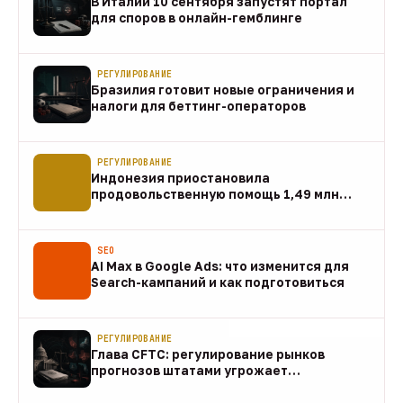
В Италии 10 сентября запустят портал
для споров в онлайн-гемблинге
07 авг
РЕГУЛИРОВАНИЕ
Бразилия готовит новые ограничения и
налоги для беттинг-операторов
07 авг
РЕГУЛИРОВАНИЕ
Индонезия приостановила
продовольственную помощь 1,49 млн
домохозяйств
07 авг
SEO
AI Max в Google Ads: что изменится для
Search-кампаний и как подготовиться
07 авг
РЕГУЛИРОВАНИЕ
Глава CFTC: регулирование рынков
прогнозов штатами угрожает
федеральному рынку
07 авг