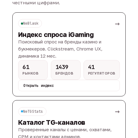
честными цифрами.
→
NeBlask
Индекс спроса iGaming
Поисковый спрос на бренды казино и
букмекеров. Clickstream, Chrome UX,
динамика 12 мес.
61
1439
41
РЫНКОВ
БРЕНДОВ
РЕГУЛЯТОРОВ
Открыть индекс
→
NeTGStats
Каталог TG-каналов
Проверенные каналы с ценами, охватами,
CPM и контактами админов.