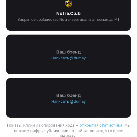
Nutra.Club
Закрытое сообщество Nutra-вертикали от команды M1
Ваш бренд
Написать @dumay
Ваш бренд
Написать @dumay
Показы, клики и копирования кода —
открытая статистика
. Мы
держим цифры публичными по той же логике, что и сам
NeBlask.