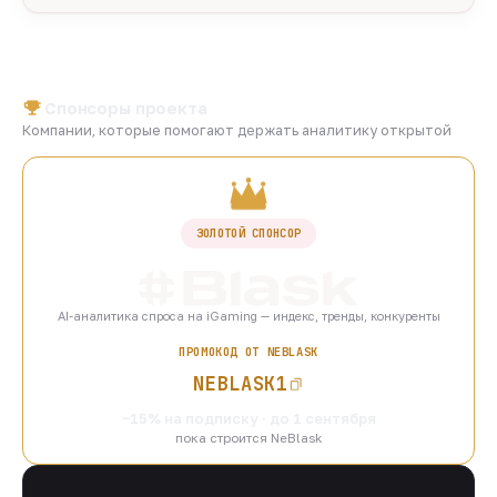
Спонсоры проекта
Компании, которые помогают держать аналитику открытой
ЗОЛОТОЙ СПОНСОР
AI-аналитика спроса на iGaming — индекс, тренды, конкуренты
ПРОМОКОД ОТ NEBLASK
NEBLASK1
−15% на подписку · до 1 сентября
пока строится NeBlask