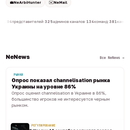
💼
✉️
NeArbiHunter
NeMail
н
·
804
представителей
·
325
админов каналов
·
134
команд
·
381
каналов
NeNews
Все NeNews →
РЫНКИ
Опрос показал channelisation рынка
Украины на уровне 86%
Опрос оценил channelisation в Украине в 86%,
большинство игроков не интересуется черным
рынком.
07 авг · 1 мин
РЕГУЛИРОВАНИЕ