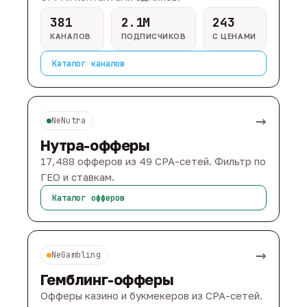
381
2.1M
243
КАНАЛОВ
ПОДПИСЧИКОВ
С ЦЕНАМИ
Каталог каналов
→
NeNutra
Нутра-офферы
17,488 офферов из 49 CPA-сетей. Фильтр по
ГЕО и ставкам.
Каталог офферов
→
NeGambling
Гемблинг-офферы
Офферы казино и букмекеров из CPA-сетей.