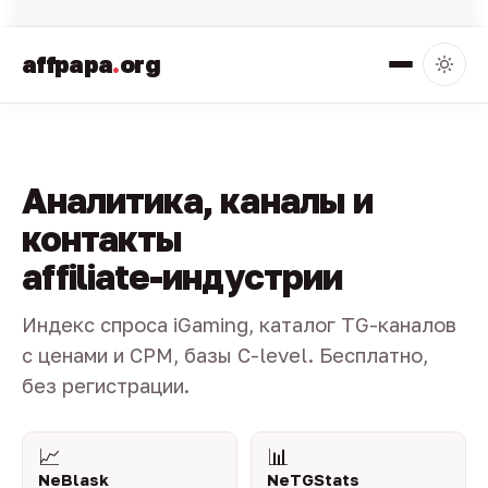
affpapa
.
org
Аналитика, каналы и
контакты
affiliate-индустрии
Индекс спроса iGaming, каталог TG-каналов
с ценами и CPM, базы C-level. Бесплатно,
без регистрации.
📈
📊
NeBlask
NeTGStats