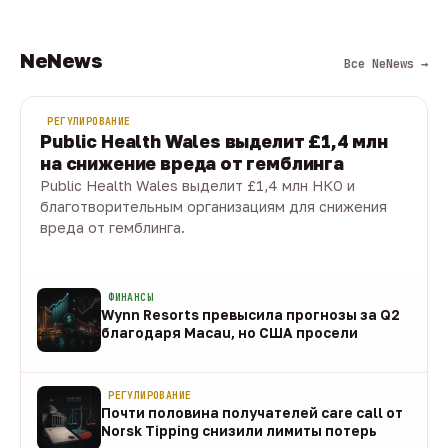
NeNews
Все NeNews →
РЕГУЛИРОВАНИЕ
Public Health Wales выделит £1,4 млн
на снижение вреда от гемблинга
Public Health Wales выделит £1,4 млн НКО и
благотворительным организациям для снижения
вреда от гемблинга.
09 авг · 1 мин
ФИНАНСЫ
Wynn Resorts превысила прогнозы за Q2
благодаря Macau, но США просели
09 авг
РЕГУЛИРОВАНИЕ
Почти половина получателей care call от
Norsk Tipping снизили лимиты потерь