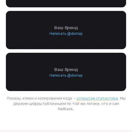
Ваш бренд
Написать @dumay
Ваш бренд
Написать @dumay
Показы, клики и копирования кода —
открытая статистика
. Мы
держим цифры публичными по той же логике, что и сам
NeBlask.