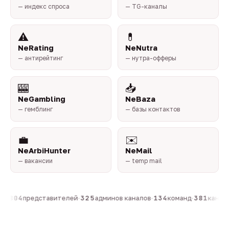
— индекс спроса
— TG-каналы
⚠️
💊
NeRating
NeNutra
— антирейтинг
— нутра-офферы
🎰
📥
NeGambling
NeBaza
— гемблинг
— базы контактов
💼
✉️
NeArbiHunter
NeMail
— вакансии
— temp mail
н
·
804
представителей
·
325
админов каналов
·
134
команд
·
381
каналов