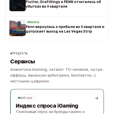
Flutter, DraftKings и PENN отчитались об
убытках во II квартале
08 авг
ФИНАНСЫ
Penn вернулась к прибыли во II квартале и
допускает выход на Las Vegas Strip
08 авг
ПРОДУКТЫ
Сервисы
Аналитика iGaming, каталог TG-каналов, нутра-
офферы, вакансии арбитража. Бесплатно, с
честными цифрами.
→
NeBlask
Индекс спроса iGaming
Поисковый спрос на бренды казино и