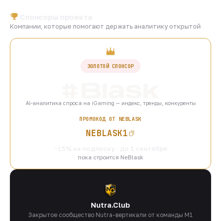
Спонсоры проекта
Компании, которые помогают держать аналитику открытой
ЗОЛОТОЙ СПОНСОР
AI-аналитика спроса на iGaming — индекс, тренды, конкуренты
ПРОМОКОД ОТ NEBLASK
NEBLASK1
−15% на подписку · до 1 сентября
пока строится NeBlask
Nutra.Club
Закрытое сообщество Nutra-вертикали от команды M1