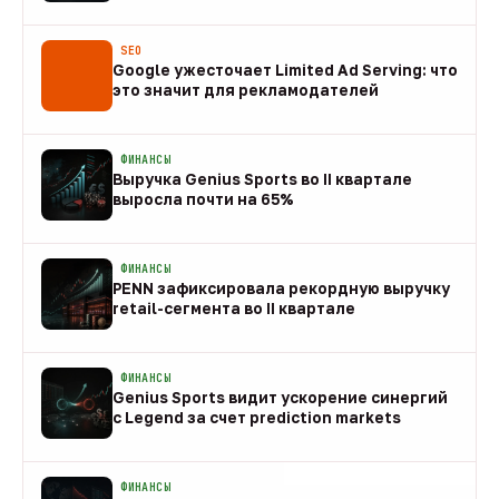
08 авг
SEO
Google ужесточает Limited Ad Serving: что
это значит для рекламодателей
08 авг
ФИНАНСЫ
Выручка Genius Sports во II квартале
выросла почти на 65%
08 авг
ФИНАНСЫ
PENN зафиксировала рекордную выручку
retail-сегмента во II квартале
08 авг
ФИНАНСЫ
Genius Sports видит ускорение синергий
с Legend за счет prediction markets
08 авг
ФИНАНСЫ