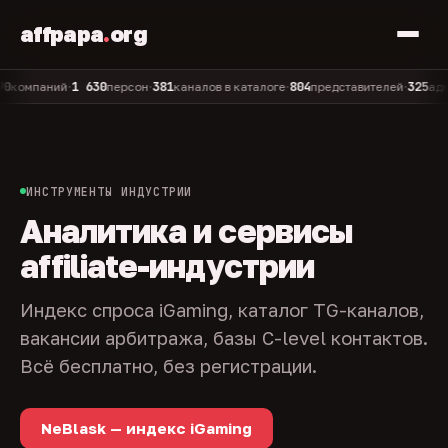
affpapa
.
org
1 630
381
804
325
мпаний
персон
каналов в каталоге
представителей
админов
•
•
•
•
ИНСТРУМЕНТЫ ИНДУСТРИИ
Аналитика и сервисы
affiliate-индустрии
Индекс спроса iGaming, каталог TG-каналов,
вакансии арбитража, базы C-level контактов.
Всё бесплатно, без регистрации.
NeBlask — индекс iGaming