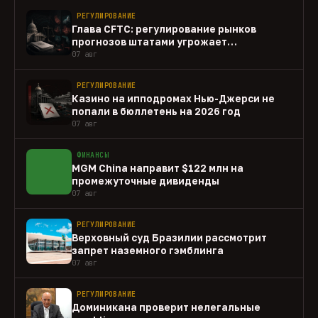
РЕГУЛИРОВАНИЕ
Глава CFTC: регулирование рынков
прогнозов штатами угрожает
федеральному рынку
07 авг
РЕГУЛИРОВАНИЕ
Казино на ипподромах Нью-Джерси не
попали в бюллетень на 2026 год
07 авг
ФИНАНСЫ
MGM China направит $122 млн на
промежуточные дивиденды
07 авг
РЕГУЛИРОВАНИЕ
Верховный суд Бразилии рассмотрит
запрет наземного гэмблинга
07 авг
РЕГУЛИРОВАНИЕ
Доминикана проверит нелегальные