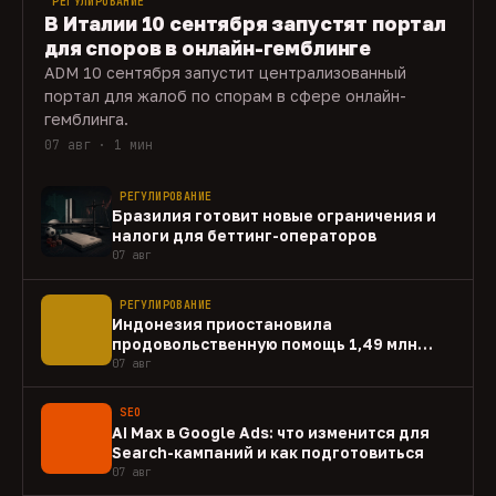
РЕГУЛИРОВАНИЕ
В Италии 10 сентября запустят портал
для споров в онлайн-гемблинге
ADM 10 сентября запустит централизованный
портал для жалоб по спорам в сфере онлайн-
гемблинга.
07 авг · 1 мин
РЕГУЛИРОВАНИЕ
Бразилия готовит новые ограничения и
налоги для беттинг-операторов
07 авг
РЕГУЛИРОВАНИЕ
Индонезия приостановила
продовольственную помощь 1,49 млн
домохозяйств
07 авг
SEO
AI Max в Google Ads: что изменится для
Search-кампаний и как подготовиться
07 авг