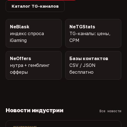
Каталог TG-каналов
NeBlask
NeTGStats
индекс спроса
TG-каналы: цены,
iGaming
CPM
NeOffers
Базы контактов
нутра + гемблинг
CSV / JSON
офферы
бесплатно
Новости индустрии
Все новости