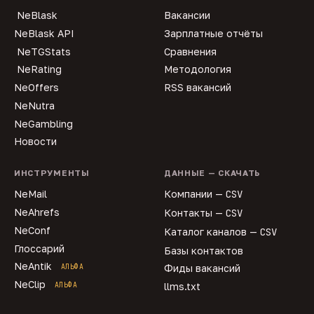
NeBlask
Вакансии
NeBlask API
Зарплатные отчёты
NeTGStats
Сравнения
NeRating
Методология
NeOffers
RSS вакансий
NeNutra
NeGambling
Новости
ИНСТРУМЕНТЫ
ДАННЫЕ — СКАЧАТЬ
NeMail
Компании —
CSV
NeAhrefs
Контакты —
CSV
NeConf
Каталог каналов —
CSV
Глоссарий
Базы контактов
NeAntik
АЛЬФА
Фиды вакансий
NeClip
АЛЬФА
llms.txt