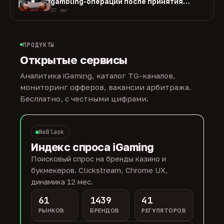
gambling-операции после принятия
закона
07 авг
ПРОДУКТЫ
Открытые сервисы
Аналитика iGaming, каталог TG-каналов,
мониторинг офферов, вакансии арбитража.
Бесплатно, с честными цифрами.
NeBlask
Индекс спроса iGaming
Поисковый спрос на бренды казино и
букмекеров. Clickstream, Chrome UX,
динамика 12 мес.
61
1439
41
РЫНКОВ
БРЕНДОВ
РЕГУЛЯТОРОВ