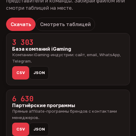
представители и команды. Забирай файлом или
смотри таблицей на месте.
Скачать
Смотреть таблицей
3 303
База компаний iGaming
Компании iGaming-индустрии: сайт, email, WhatsApp,
Telegram.
CSV
JSON
6 630
Партнёрские программы
Прямые affiliate-программы брендов с контактами
менеджеров.
CSV
JSON