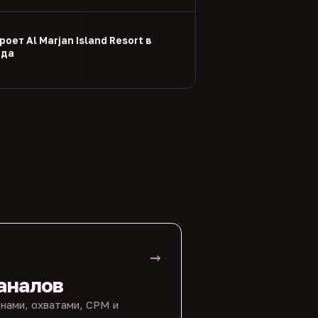
оет Al Marjan Island Resort в
ода
→
аналов
нами, охватами, CPM и