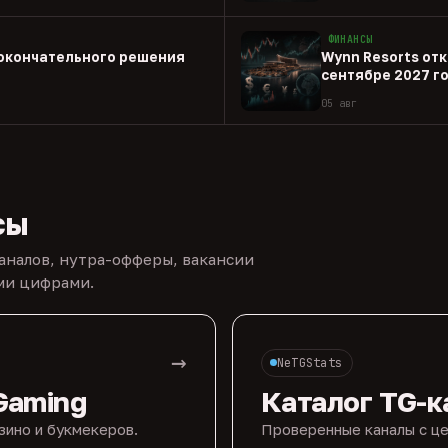
ФИНАНСЫ
 окончательного решения
Wynn Resorts откр
сентябре 2027 г
05 авг
сы
каналов, нутра-офферы, вакансии
ыми цифрами.
→
NeTGStats
Gaming
Каталог TG-к
зино и букмекеров.
Проверенные каналы с це