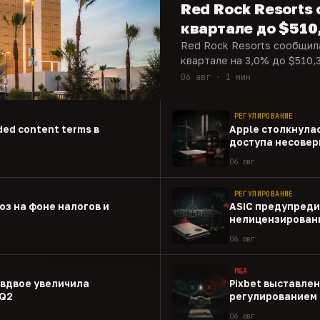
Red Rock Resorts 
квартале до $510
Red Rock Resorts сообщила
квартале на 3,0% до $510,3
06 авг · 1 мин
РЕГУЛИРОВАНИЕ
ed content terms в
Apple столкнулас
доступа несовер
приложениям
06 авг
РЕГУЛИРОВАНИЕ
оз на фоне налогов и
ASIC предупреди
нелицензированн
06 авг
M&A
 вдвое увеличила
Pixbet выставлен
 Q2
регулированием 
06 авг