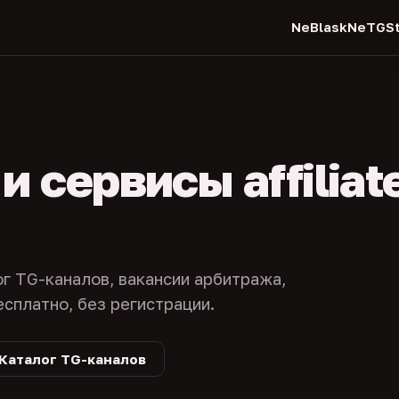
NeBlask
NeTGSt
 сервисы affiliat
ог TG-каналов, вакансии арбитража,
есплатно, без регистрации.
Каталог TG-каналов