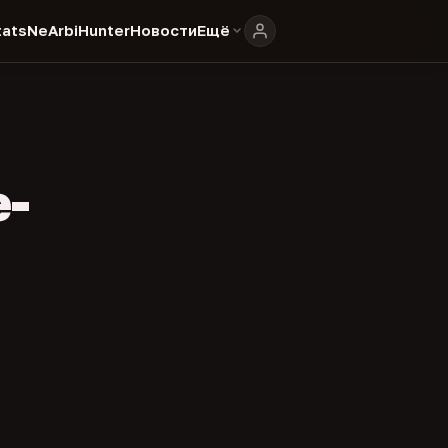
ats
NeArbiHunter
Новости
Ещё
e-