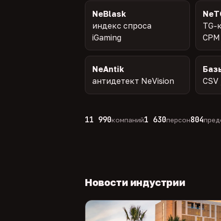
NeBlask
NeT
индекс спроса
TG-к
iGaming
CPM
NeAntik
Баз
антидетект NeVision
CSV 
11 990
1 630
804
компаний
персон
пред
Новости индустрии