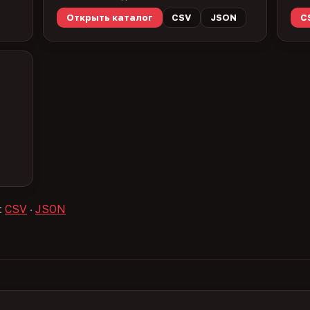
Открыть каталог
CSV
JSON
C
:
CSV
·
JSON