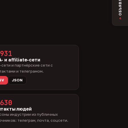
ОБЪЯВЛЕНИЯ
4
931
- и affiliate-сети
-сети и партнёрские сети с
тактами и телеграмом.
SV
JSON
630
нтакты людей
соны индустрии из публичных
очников: телеграм, почта, соцсети.