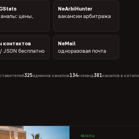
GStats
NeArbiHunter
аналы: цены,
вакансии арбитража
ы контактов
NeMail
/ JSON бесплатно
одноразовая почта
325
134
381
ставителей
админов каналов
команд
каналов в катал
ФИНАНСЫ