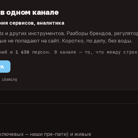
 в одном канале
ния сервисов, аналитика
ts и других инструментов. Разборы брендов, регулято
е не попадают на сайт. Коротко, по делу, без воды.
ний и
1 630
персон. В канале — то, что между строк
PA
 iGaming
ключевых — наши пре-пати) и живые