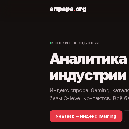
affpapa
.
org
ИНСТРУМЕНТЫ ИНДУСТРИИ
Аналитика и
индустрии
Индекс спроса iGaming, катал
базы C-level контактов. Всё б
NeBlask — индекс iGaming