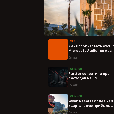
SEO
Как использовать exclud
Microsoft Audience Ads
06 авг
ФИНАНСЫ
Flutter сократила прогн
расходов на ЧМ
06 авг
ФИНАНСЫ
Wynn Resorts более чем
квартальную прибыль в
06 авг