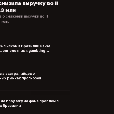
снизила выручку во II
,3 млн
 о снижении выручки во II
 млн.
ь с иском в Бразилии из-за
шеннолетних к gambling-
ла австралийцев о
ых рынках прогнозов
 на продажу на фоне проблем с
в Бразилии