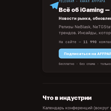
TELEGRAM · КАНАЛ AFFPAPA
Всё об iGaming —
Новости рынка, обновле
Релизы NeBlask, NeTGSta
трендов. Инсайды, которы
На сайте —
11 990
компа
Подписаться на AFFPA
бесплатно · без спама · только
Что в индустрии
Календарь конференций (вокруг 