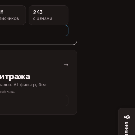
1M
243
ПИСЧИКОВ
С ЦЕНАМИ
→
битража
налов. AI-фильтр, без
ый час.
📢