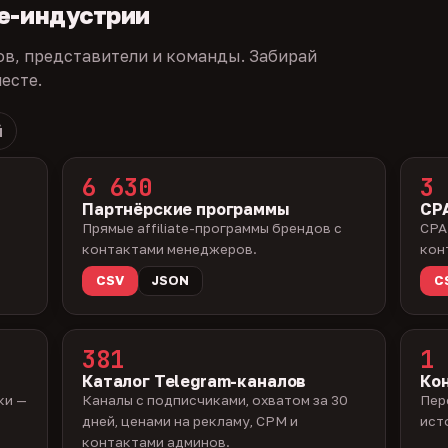
te-индустрии
ов, представители и команды. Забирай
есте.
й
6 630
3 
Партнёрские программы
CPA
Прямые affiliate-программы брендов с
CPA
контактами менеджеров.
кон
CSV
JSON
C
381
1 
Каталог Telegram-каналов
Ко
ки —
Каналы с подписчиками, охватом за 30
Пер
дней, ценами на рекламу, CPM и
ист
контактами админов.