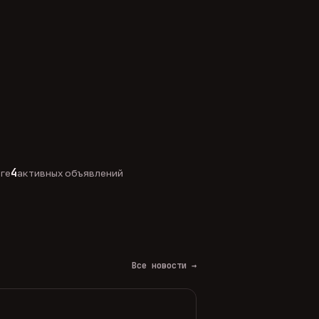
4
оге
активных объявлений
Все новости →