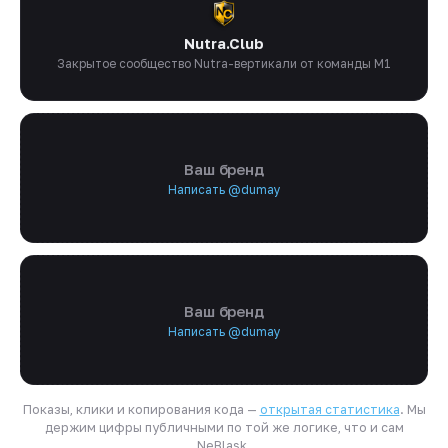
Nutra.Club
Закрытое сообщество Nutra-вертикали от команды M1
Ваш бренд
Написать @dumay
Ваш бренд
Написать @dumay
Показы, клики и копирования кода —
открытая статистика
. Мы
держим цифры публичными по той же логике, что и сам
NeBlask.