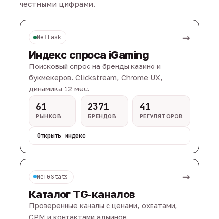
честными цифрами.
→
NeBlask
Индекс спроса iGaming
Поисковый спрос на бренды казино и
букмекеров. Clickstream, Chrome UX,
динамика 12 мес.
61
2371
41
РЫНКОВ
БРЕНДОВ
РЕГУЛЯТОРОВ
Открыть индекс
→
NeTGStats
Каталог TG-каналов
Проверенные каналы с ценами, охватами,
CPM и контактами админов.