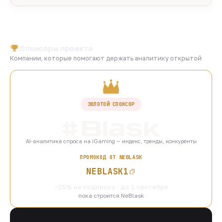
Спонсоры проекта
Компании, которые помогают держать аналитику открытой
ЗОЛОТОЙ СПОНСОР
AI-аналитика спроса на iGaming — индекс, тренды, конкуренты
ПРОМОКОД ОТ NEBLASK
NEBLASK1
−15% на подписку · до 1 сентября
пока строится NeBlask