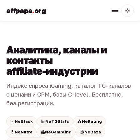
affpapa
.
org
Аналитика, каналы и
контакты
affiliate-индустрии
Индекс спроса iGaming, каталог TG-каналов
с ценами и CPM, базы C-level. Бесплатно,
без регистрации.
📈
📊
⚠️
NeBlask
NeTGStats
NeRating
💊
🎰
📥
NeNutra
NeGambling
NeBaza