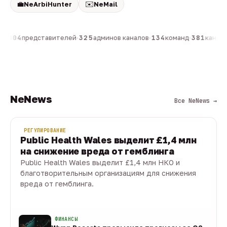
💼
✉️
NeArbiHunter
NeMail
н
·
804
представителей
·
325
админов каналов
·
134
команд
·
381
каналов
NeNews
Все NeNews →
РЕГУЛИРОВАНИЕ
Public Health Wales выделит £1,4 млн
на снижение вреда от гемблинга
Public Health Wales выделит £1,4 млн НКО и
благотворительным организациям для снижения
вреда от гемблинга.
09 авг · 1 мин
ФИНАНСЫ