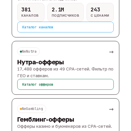
381
2.1M
243
КАНАЛОВ
ПОДПИСЧИКОВ
С ЦЕНАМИ
Каталог каналов
→
NeNutra
Нутра-офферы
17,488 офферов из 49 CPA-сетей. Фильтр по
ГЕО и ставкам.
Каталог офферов
→
NeGambling
Гемблинг-офферы
Офферы казино и букмекеров из CPA-сетей.