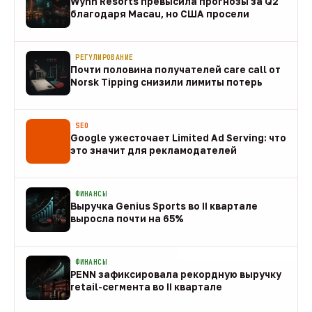
Wynn Resorts превысила прогнозы за Q2
благодаря Macau, но США просели
09 авг
РЕГУЛИРОВАНИЕ
Почти половина получателей care call от
Norsk Tipping снизили лимиты потерь
08 авг
SEO
Google ужесточает Limited Ad Serving: что
это значит для рекламодателей
08 авг
ФИНАНСЫ
Выручка Genius Sports во II квартале
выросла почти на 65%
08 авг
ФИНАНСЫ
PENN зафиксировала рекордную выручку
retail-сегмента во II квартале
08 авг