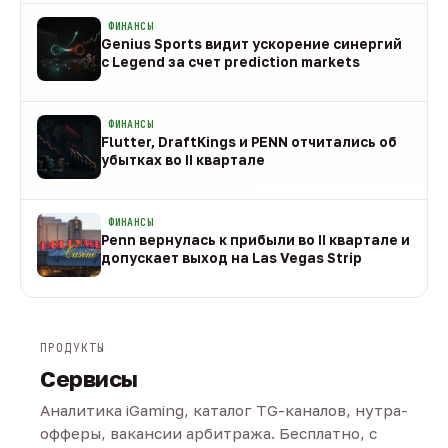
ФИНАНСЫ
Genius Sports видит ускорение синергий
с Legend за счет prediction markets
08 авг
ФИНАНСЫ
Flutter, DraftKings и PENN отчитались об
убытках во II квартале
08 авг
ФИНАНСЫ
Penn вернулась к прибыли во II квартале и
допускает выход на Las Vegas Strip
08 авг
ПРОДУКТЫ
Сервисы
Аналитика iGaming, каталог TG-каналов, нутра-
офферы, вакансии арбитража. Бесплатно, с