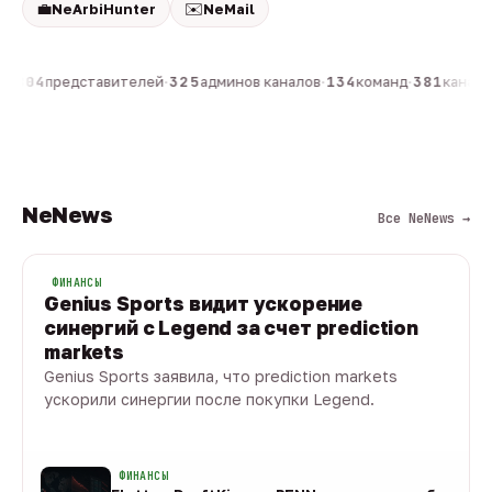
💼
✉️
NeArbiHunter
NeMail
н
·
804
представителей
·
325
админов каналов
·
134
команд
·
381
каналов
NeNews
Все NeNews →
ФИНАНСЫ
Genius Sports видит ускорение
синергий с Legend за счет prediction
markets
Genius Sports заявила, что prediction markets
ускорили синергии после покупки Legend.
08 авг · 1 мин
ФИНАНСЫ