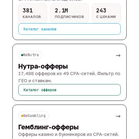
381
2.1M
243
КАНАЛОВ
ПОДПИСЧИКОВ
С ЦЕНАМИ
Каталог каналов
→
NeNutra
Нутра-офферы
17,488 офферов из 49 CPA-сетей. Фильтр по
ГЕО и ставкам.
Каталог офферов
→
NeGambling
Гемблинг-офферы
Офферы казино и букмекеров из CPA-сетей.