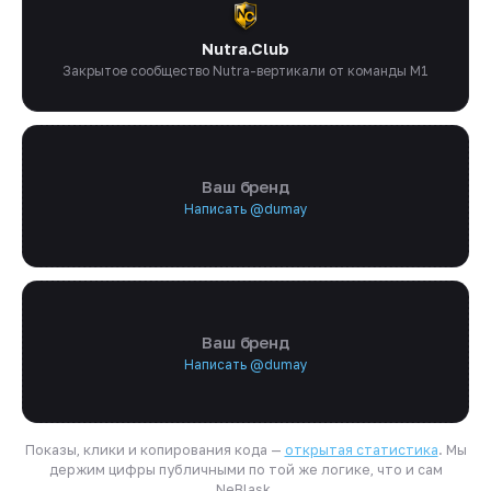
Nutra.Club
Закрытое сообщество Nutra-вертикали от команды M1
Ваш бренд
Написать @dumay
Ваш бренд
Написать @dumay
Показы, клики и копирования кода —
открытая статистика
. Мы
держим цифры публичными по той же логике, что и сам
NeBlask.