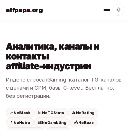
affpapa
.
org
Аналитика, каналы и
контакты
affiliate-индустрии
Индекс спроса iGaming, каталог TG-каналов
с ценами и CPM, базы C-level. Бесплатно,
без регистрации.
📈
📊
⚠️
NeBlask
NeTGStats
NeRating
💊
🎰
📥
NeNutra
NeGambling
NeBaza