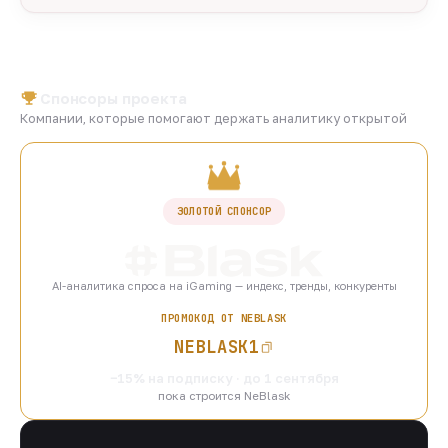
Спонсоры проекта
Компании, которые помогают держать аналитику открытой
ЗОЛОТОЙ СПОНСОР
AI-аналитика спроса на iGaming — индекс, тренды, конкуренты
ПРОМОКОД ОТ NEBLASK
NEBLASK1
−15% на подписку · до 1 сентября
пока строится NeBlask