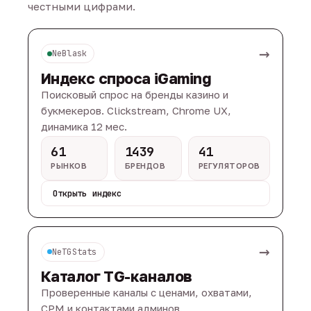
честными цифрами.
→
NeBlask
Индекс спроса iGaming
Поисковый спрос на бренды казино и
букмекеров. Clickstream, Chrome UX,
динамика 12 мес.
61
1439
41
РЫНКОВ
БРЕНДОВ
РЕГУЛЯТОРОВ
Открыть индекс
→
NeTGStats
Каталог TG-каналов
Проверенные каналы с ценами, охватами,
CPM и контактами админов.