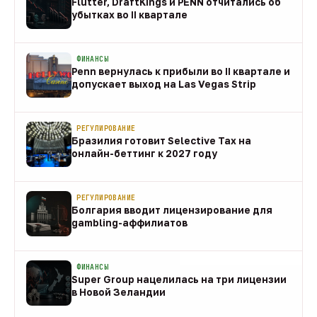
Flutter, DraftKings и PENN отчитались об
убытках во II квартале
08 авг
ФИНАНСЫ
Penn вернулась к прибыли во II квартале и
допускает выход на Las Vegas Strip
08 авг
РЕГУЛИРОВАНИЕ
Бразилия готовит Selective Tax на
онлайн-беттинг к 2027 году
08 авг
РЕГУЛИРОВАНИЕ
Болгария вводит лицензирование для
gambling-аффилиатов
08 авг
ФИНАНСЫ
Super Group нацелилась на три лицензии
в Новой Зеландии
08 авг