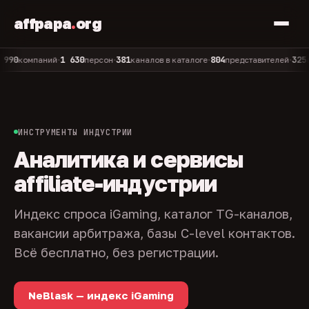
affpapa
.
org
1 630
381
804
325
омпаний
персон
каналов в каталоге
представителей
админ
•
•
•
•
ИНСТРУМЕНТЫ ИНДУСТРИИ
Аналитика и сервисы
affiliate-индустрии
Индекс спроса iGaming, каталог TG-каналов,
вакансии арбитража, базы C-level контактов.
Всё бесплатно, без регистрации.
NeBlask — индекс iGaming