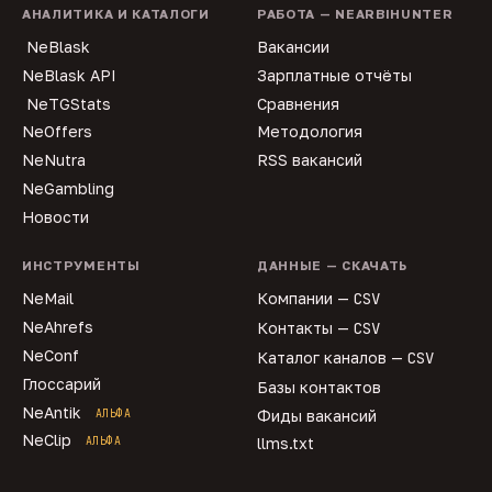
АНАЛИТИКА И КАТАЛОГИ
РАБОТА — NEARBIHUNTER
NeBlask
Вакансии
NeBlask API
Зарплатные отчёты
NeTGStats
Сравнения
NeOffers
Методология
NeNutra
RSS вакансий
NeGambling
Новости
ИНСТРУМЕНТЫ
ДАННЫЕ — СКАЧАТЬ
NeMail
Компании —
CSV
NeAhrefs
Контакты —
CSV
NeConf
Каталог каналов —
CSV
Глоссарий
Базы контактов
NeAntik
АЛЬФА
Фиды вакансий
NeClip
АЛЬФА
llms.txt