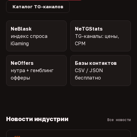
Каталог TG-каналов
NeBlask
NeTGStats
индекс спроса
TG-каналы: цены,
iGaming
CPM
NeOffers
Базы контактов
нутра + гемблинг
CSV / JSON
офферы
бесплатно
Новости индустрии
Все новости