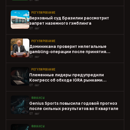
РЕГУЛИРОВАНИЕ
Верховный суд Бразилии рассмотрит
запрет наземного гэмблинга
07 авг
РЕГУЛИРОВАНИЕ
Доминикана проверит нелегальные
gambling-операции после принятия
закона
07 авг
РЕГУЛИРОВАНИЕ
Племенные лидеры предупредили
Конгресс об обходе IGRA рынками
прогнозов
07 авг
ФИНАНСЫ
Genius Sports повысила годовой прогноз
после сильных результатов во II квартале
07 авг
ФИНАНСЫ