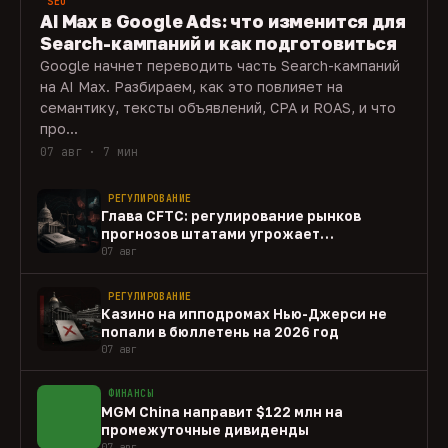
SEO
AI Max в Google Ads: что изменится для
Search-кампаний и как подготовиться
Google начнет переводить часть Search-кампаний
на AI Max. Разбираем, как это повлияет на
семантику, тексты объявлений, CPA и ROAS, и что
про...
07 авг · 7 мин
РЕГУЛИРОВАНИЕ
Глава CFTC: регулирование рынков
прогнозов штатами угрожает
федеральному рынку
07 авг
РЕГУЛИРОВАНИЕ
Казино на ипподромах Нью-Джерси не
попали в бюллетень на 2026 год
07 авг
ФИНАНСЫ
MGM China направит $122 млн на
промежуточные дивиденды
07 авг