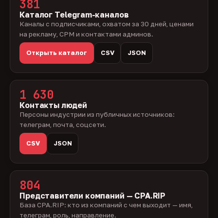
381
Каталог Telegram-каналов
Каналы с подписчиками, охватом за 30 дней, ценами
на рекламу, CPM и контактами админов.
Открыть каталог
CSV
JSON
1 630
Контакты людей
Персоны индустрии из публичных источников:
телеграм, почта, соцсети.
CSV
JSON
804
Представители компаний — CPA.RIP
База CPA.RIP: кто из компаний с чем выходит — имя,
телеграм, роль, направление.