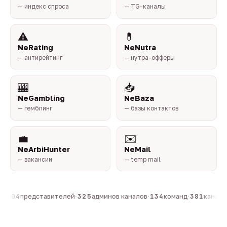
— индекс спроса
— TG-каналы
⚠️
💊
NeRating
NeNutra
— антирейтинг
— нутра-офферы
🎰
📥
NeGambling
NeBaza
— гемблинг
— базы контактов
💼
✉️
NeArbiHunter
NeMail
— вакансии
— temp mail
·
804
представителей
·
325
админов каналов
·
134
команд
·
381
каналов