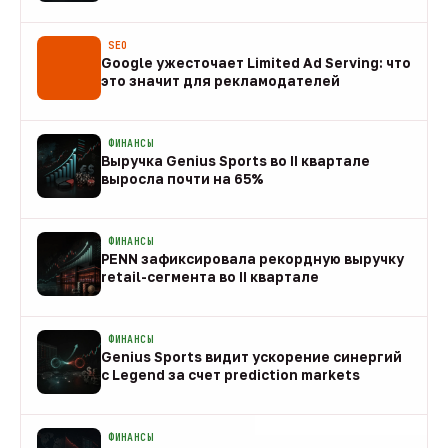
08 авг
SEO
Google ужесточает Limited Ad Serving: что
это значит для рекламодателей
08 авг
ФИНАНСЫ
Выручка Genius Sports во II квартале
выросла почти на 65%
08 авг
ФИНАНСЫ
PENN зафиксировала рекордную выручку
retail-сегмента во II квартале
08 авг
ФИНАНСЫ
Genius Sports видит ускорение синергий
с Legend за счет prediction markets
08 авг
ФИНАНСЫ