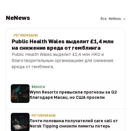
NeNews
Все NeNews →
РЕГУЛИРОВАНИЕ
Public Health Wales выделит £1,4 млн
на снижение вреда от гемблинга
Public Health Wales выделит £1,4 млн НКО и
благотворительным организациям для снижения
вреда от гемблинга.
09 авг · 1 мин
ФИНАНСЫ
Wynn Resorts превысила прогнозы за Q2
благодаря Macau, но США просели
09 авг
РЕГУЛИРОВАНИЕ
Почти половина получателей care call от
Norsk Tipping снизили лимиты потерь