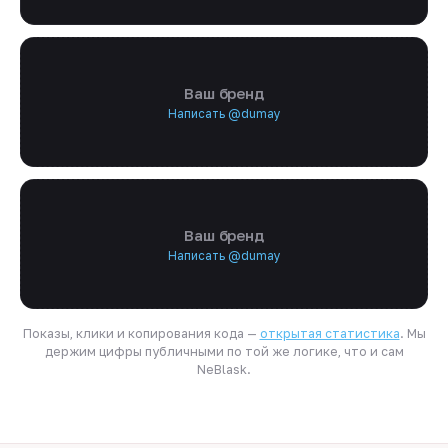
Ваш бренд
Написать @dumay
Ваш бренд
Написать @dumay
Показы, клики и копирования кода —
открытая статистика
. Мы
держим цифры публичными по той же логике, что и сам
NeBlask.