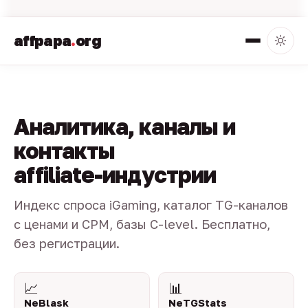
affpapa
.
org
Аналитика, каналы и
контакты
affiliate-индустрии
Индекс спроса iGaming, каталог TG-каналов
с ценами и CPM, базы C-level. Бесплатно,
без регистрации.
📈
📊
NeBlask
NeTGStats