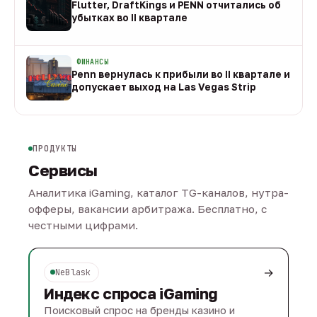
Flutter, DraftKings и PENN отчитались об
убытках во II квартале
08 авг
ФИНАНСЫ
Penn вернулась к прибыли во II квартале и
допускает выход на Las Vegas Strip
08 авг
ПРОДУКТЫ
Сервисы
Аналитика iGaming, каталог TG-каналов, нутра-
офферы, вакансии арбитража. Бесплатно, с
честными цифрами.
→
NeBlask
Индекс спроса iGaming
Поисковый спрос на бренды казино и