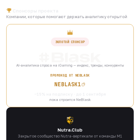
Спонсоры проекта
Компании, которые помогают держать аналитику открытой
ЗОЛОТОЙ СПОНСОР
AI-аналитика спроса на iGaming — индекс, тренды, конкуренты
ПРОМОКОД ОТ NEBLASK
NEBLASK1
−15% на подписку · до 1 сентября
пока строится NeBlask
Nutra.Club
Закрытое сообщество Nutra-вертикали от команды M1