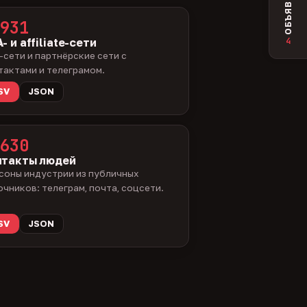
ОБЪЯВЛЕНИЯ
931
4
- и affiliate-сети
-сети и партнёрские сети с
тактами и телеграмом.
SV
JSON
630
нтакты людей
соны индустрии из публичных
очников: телеграм, почта, соцсети.
SV
JSON