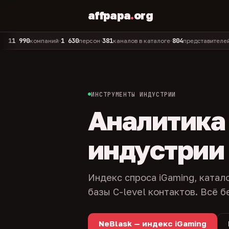
affpapa
.
org
90
1 630
381
804
325
компаний
персон
каналов в каталоге
представителей
ад
•
•
•
•
ИНСТРУМЕНТЫ ИНДУСТРИИ
Аналитика и
индустрии
Индекс спроса iGaming, катал
базы C-level контактов. Всё б
NeBlask — индекс iGaming