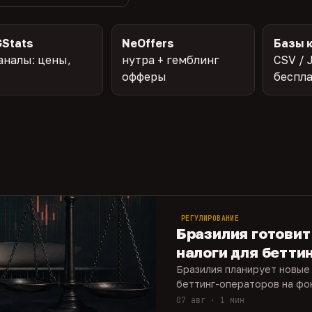
Stats
NeOffers
Базы 
аналы: цены,
нутра + гемблинг
CSV / 
офферы
беспл
РЕГУЛИРОВАНИЕ
Бразилия готовит
налоги для бетти
Бразилия планирует новые 
беттинг-операторов на фон
07 авг · 1 мин