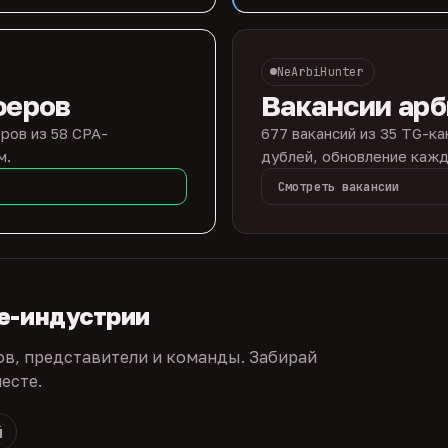
NeArbiHunter
феров
Вакансии ар
ров из 58 CPA-
677 вакансий из 35 TG-ка
м.
дублей, обновление кажд
Смотреть вакансии
te-индустрии
ов, представители и команды. Забирай
есте.
й