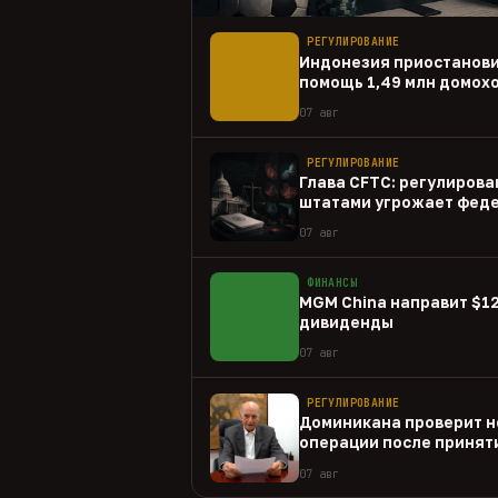
РЕГУЛИРОВАНИЕ
Индонезия приостанов
помощь 1,49 млн домох
07 авг
РЕГУЛИРОВАНИЕ
Глава CFTC: регулирова
штатами угрожает фед
07 авг
ФИНАНСЫ
MGM China направит $1
дивиденды
07 авг
РЕГУЛИРОВАНИЕ
Доминикана проверит н
операции после принят
07 авг