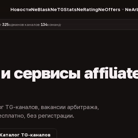
Новости
NeBlask
NeTGStats
NeRating
NeOffers
NeAr
134
11 990
1 630
381
минов каналов
команд
компаний
персон
каналов в 
•
•
•
•
 сервисы affiliat
ог TG-каналов, вакансии арбитража,
есплатно, без регистрации.
Каталог TG-каналов