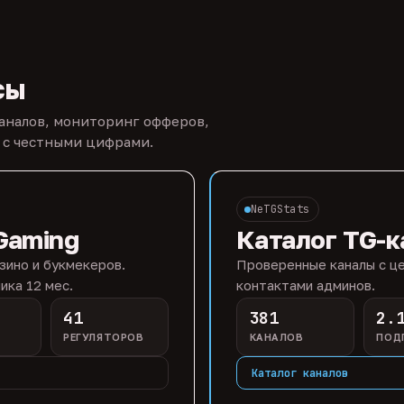
сы
каналов, мониторинг офферов,
 с честными цифрами.
NeTGStats
Gaming
Каталог TG-к
зино и букмекеров.
Проверенные каналы с це
ика 12 мес.
контактами админов.
41
381
2.
РЕГУЛЯТОРОВ
КАНАЛОВ
ПОД
Каталог каналов