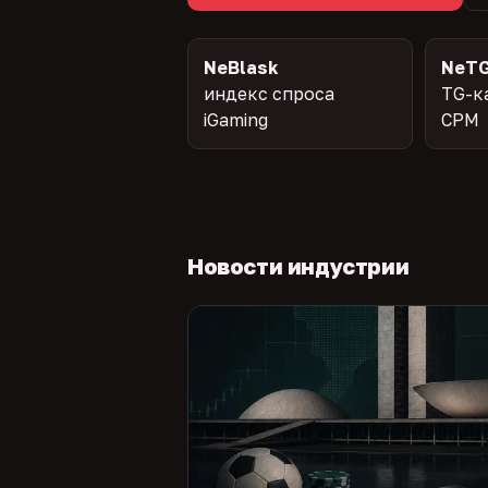
NeBlask
NeTG
индекс спроса
TG-к
iGaming
CPM
Новости индустрии