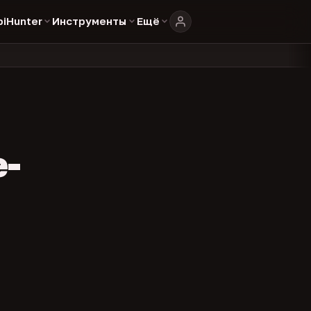
biHunter
Инструменты
Ещё
804
325
134
каталоге
представителей
админов каналов
команд
•
•
•
•
e-