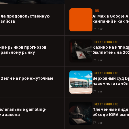
SEO
ила продовольственную
AI Max в Google 
озяйств
кампаний и как 
07 авг
РЕГУЛИРОВАНИЕ
ние рынков прогнозов
Казино на иппод
еральному рынку
бюллетень на 20
07 авг
РЕГУЛИРОВАНИЕ
22 млн на промежуточные
Верховный суд Б
наземного гэмбл
07 авг
РЕГУЛИРОВАНИЕ
елегальные gambling-
Племенные лиде
ия закона
обходе IGRA рын
07 авг