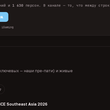
ний и
1 630
персон. В канале — то, что между строк
PA
 iGaming
ключевых — наши пре-пати) и живые
7
iCE Southeast Asia 2026