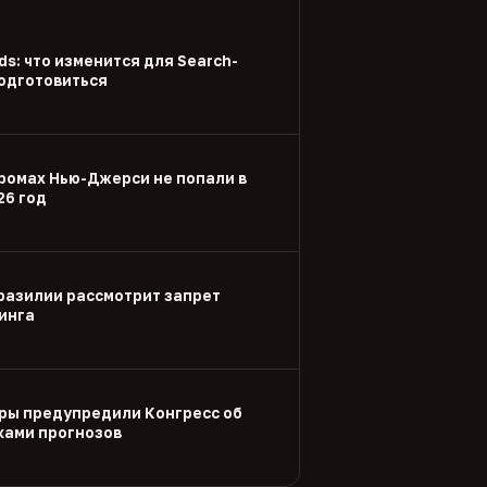
Ads: что изменится для Search-
подготовиться
ромах Нью-Джерси не попали в
26 год
разилии рассмотрит запрет
инга
ры предупредили Конгресс об
ками прогнозов