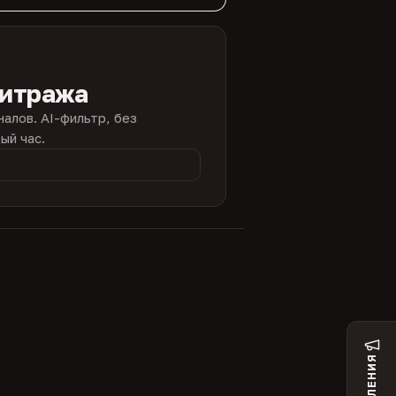
битража
налов. AI-фильтр, без
ый час.