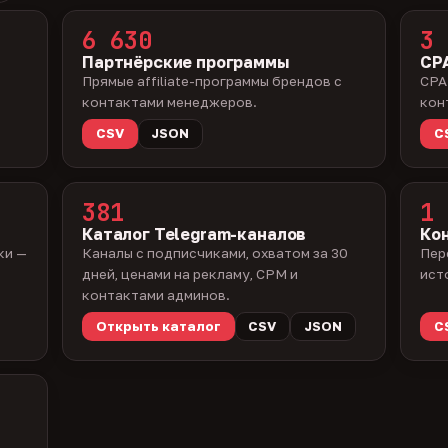
6 630
3 
Партнёрские программы
CPA
Прямые affiliate-программы брендов с
CPA
контактами менеджеров.
кон
CSV
JSON
C
381
1 
Каталог Telegram-каналов
Ко
ки —
Каналы с подписчиками, охватом за 30
Пер
дней, ценами на рекламу, CPM и
ист
контактами админов.
Открыть каталог
CSV
JSON
C