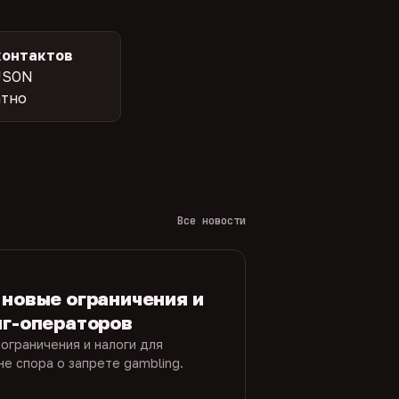
контактов
JSON
атно
Все новости
 новые ограничения и
нг-операторов
ограничения и налоги для
е спора о запрете gambling.