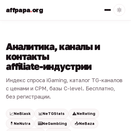
affpapa
.
org
Аналитика, каналы и
контакты
affiliate-индустрии
Индекс спроса iGaming, каталог TG-каналов
с ценами и CPM, базы C-level. Бесплатно,
без регистрации.
📈
📊
⚠️
NeBlask
NeTGStats
NeRating
💊
🎰
📥
NeNutra
NeGambling
NeBaza