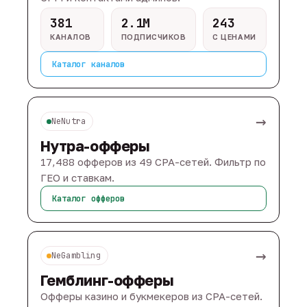
381
2.1M
243
КАНАЛОВ
ПОДПИСЧИКОВ
С ЦЕНАМИ
Каталог каналов
→
NeNutra
Нутра-офферы
17,488 офферов из 49 CPA-сетей. Фильтр по
ГЕО и ставкам.
Каталог офферов
→
NeGambling
Гемблинг-офферы
Офферы казино и букмекеров из CPA-сетей.