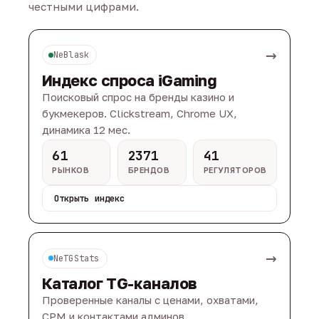
честными цифрами.
→
NeBlask
Индекс спроса iGaming
Поисковый спрос на бренды казино и
букмекеров. Clickstream, Chrome UX,
динамика 12 мес.
61
2371
41
РЫНКОВ
БРЕНДОВ
РЕГУЛЯТОРОВ
Открыть индекс
→
NeTGStats
Каталог TG-каналов
Проверенные каналы с ценами, охватами,
CPM и контактами админов.