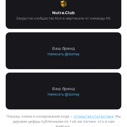
Nutra.Club
Закрытое сообщество Nutra-вертикали от команды M1
Ваш бренд
Написать @dumay
Ваш бренд
Написать @dumay
Показы, клики и копирования кода —
открытая статистика
. Мы
держим цифры публичными по той же логике, что и сам
NeBlask.