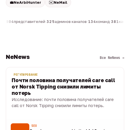
💼
✉️
NeArbiHunter
NeMail
он
·
804
представителей
·
325
админов каналов
·
134
команд
·
381
канало
NeNews
Все NeNews →
РЕГУЛИРОВАНИЕ
Почти половина получателей care call
от Norsk Tipping снизили лимиты
потерь
Исследование: почти половина получателей care
call от Norsk Tipping снизили лимиты потерь.
08 авг · 1 мин
SEO