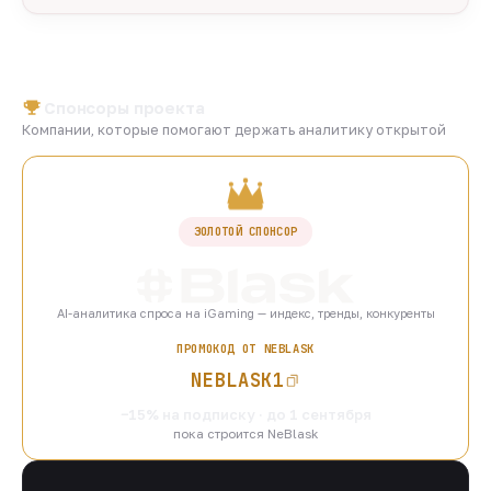
Спонсоры проекта
Компании, которые помогают держать аналитику открытой
ЗОЛОТОЙ СПОНСОР
AI-аналитика спроса на iGaming — индекс, тренды, конкуренты
ПРОМОКОД ОТ NEBLASK
NEBLASK1
−15% на подписку · до 1 сентября
пока строится NeBlask