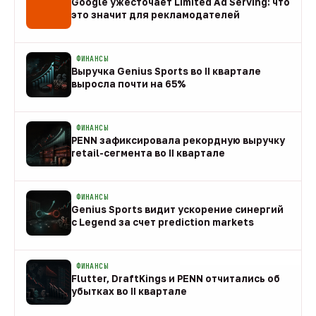
Google ужесточает Limited Ad Serving: что
это значит для рекламодателей
08 авг
ФИНАНСЫ
Выручка Genius Sports во II квартале
выросла почти на 65%
08 авг
ФИНАНСЫ
PENN зафиксировала рекордную выручку
retail-сегмента во II квартале
08 авг
ФИНАНСЫ
Genius Sports видит ускорение синергий
с Legend за счет prediction markets
08 авг
ФИНАНСЫ
Flutter, DraftKings и PENN отчитались об
убытках во II квартале
08 авг