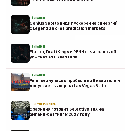
08 авг
ФИНАНСЫ
Genius Sports видит ускорение синергий
с Legend за счет prediction markets
08 авг
ФИНАНСЫ
Flutter, DraftKings и PENN отчитались об
убытках во II квартале
08 авг
ФИНАНСЫ
Penn вернулась к прибыли во II квартале и
допускает выход на Las Vegas Strip
08 авг
РЕГУЛИРОВАНИЕ
Бразилия готовит Selective Tax на
онлайн-беттинг к 2027 году
08 авг