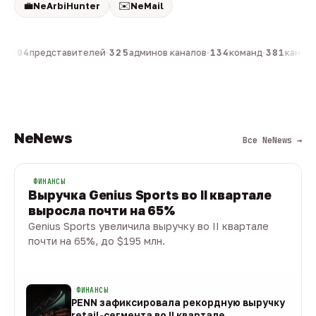
💼
✉️
NeArbiHunter
NeMail
н
·
804
представителей
·
325
админов каналов
·
134
команд
·
381
каналов
NeNews
Все NeNews →
ФИНАНСЫ
Выручка Genius Sports во II квартале
выросла почти на 65%
Genius Sports увеличила выручку во II квартале
почти на 65%, до $195 млн.
08 авг · 1 мин
ФИНАНСЫ
PENN зафиксировала рекордную выручку
retail-сегмента во II квартале