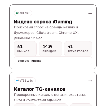
→
NeBlask
Индекс спроса iGaming
Поисковый спрос на бренды казино и
букмекеров. Clickstream, Chrome UX,
динамика 12 мес.
61
1439
41
РЫНКОВ
БРЕНДОВ
РЕГУЛЯТОРОВ
Открыть индекс
→
NeTGStats
Каталог TG-каналов
Проверенные каналы с ценами, охватами,
CPM и контактами админов.