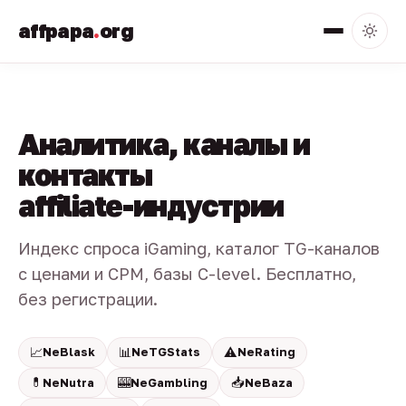
affpapa
.
org
Аналитика, каналы и
контакты
affiliate-индустрии
Индекс спроса iGaming, каталог TG-каналов
с ценами и CPM, базы C-level. Бесплатно,
без регистрации.
📈
📊
⚠️
NeBlask
NeTGStats
NeRating
💊
🎰
📥
NeNutra
NeGambling
NeBaza