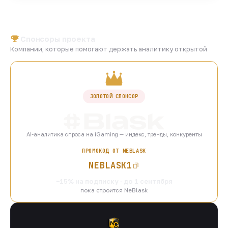
Спонсоры проекта
Компании, которые помогают держать аналитику открытой
ЗОЛОТОЙ СПОНСОР
AI-аналитика спроса на iGaming — индекс, тренды, конкуренты
ПРОМОКОД ОТ NEBLASK
NEBLASK1
−15% на подписку · до 1 сентября
пока строится NeBlask