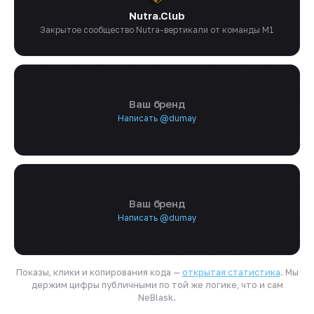
Nutra.Club
Закрытое сообщество Nutra-вертикали от команды M1
Ваш бренд
Написать @dumay
Ваш бренд
Написать @dumay
Показы, клики и копирования кода —
открытая статистика
. Мы
держим цифры публичными по той же логике, что и сам
NeBlask.