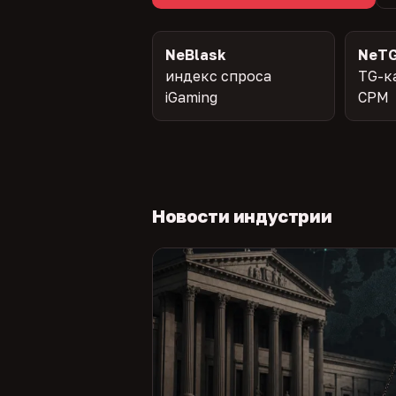
NeBlask
NeTG
индекс спроса
TG-к
iGaming
CPM
Новости индустрии