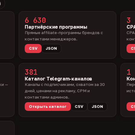
й
6 630
3 
Партнёрские программы
CPA
Прямые affiliate-программы брендов с
CPA
контактами менеджеров.
кон
CSV
JSON
C
381
1 
Каталог Telegram-каналов
Ко
ки —
Каналы с подписчиками, охватом за 30
Пер
дней, ценами на рекламу, CPM и
ист
контактами админов.
Открыть каталог
CSV
JSON
C