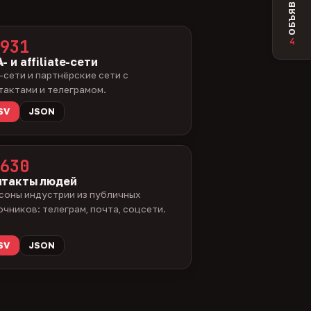
ОБЪЯВЛЕНИЯ
4
931
- и affiliate-сети
-сети и партнёрские сети с
тактами и телеграмом.
SV
JSON
630
нтакты людей
соны индустрии из публичных
очников: телеграм, почта, соцсети.
SV
JSON