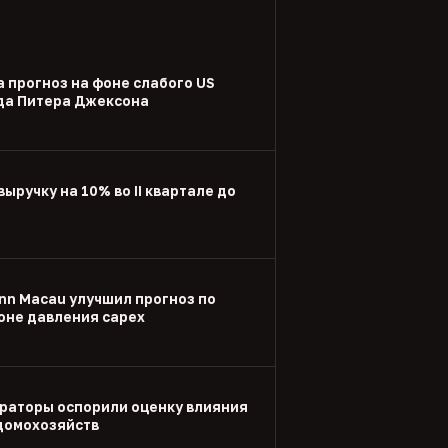
а прогноз на фоне слабого US
ода Питера Джексона
выручку на 10% во II квартале до
nn Macau улучшил прогноз по
оне давления capex
раторы оспорили оценку влияния
 домохозяйств