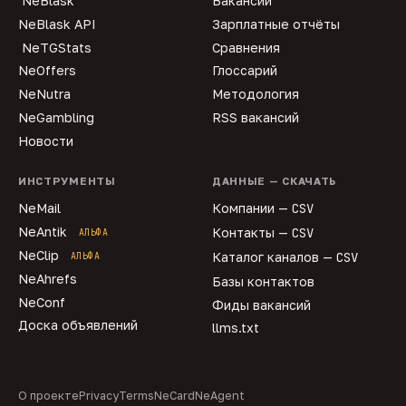
NeBlask
Вакансии
NeBlask API
Зарплатные отчёты
NeTGStats
Сравнения
NeOffers
Глоссарий
NeNutra
Методология
NeGambling
RSS вакансий
Новости
ИНСТРУМЕНТЫ
ДАННЫЕ — СКАЧАТЬ
NeMail
Компании —
CSV
NeAntik
Контакты —
CSV
АЛЬФА
NeClip
Каталог каналов —
CSV
АЛЬФА
NeAhrefs
Базы контактов
NeConf
Фиды вакансий
Доска объявлений
llms.txt
О проекте
Privacy
Terms
NeCard
NeAgent