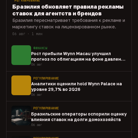
РЕГУЛИРОВАНИЕ
Бразилия обновляет правила рекламы
ставок для агентств и брендов
Бразилия пересматривает требования к рекламе и
маркетингу ставок на лицензированном рынке.
06 авг · 1 мин
ФИНАНСЫ
Рост прибыли Wynn Macau улучшил
прогноз по облигациям на фоне давления
capex
06 авг
РЕГУЛИРОВАНИЕ
Аналитики оценили hold Wynn Palace на
уровне 29,7% во 2Q26
06 авг
РЕГУЛИРОВАНИЕ
Бразильские операторы оспорили оценку
влияния ставок на долги домохозяйств
06 авг