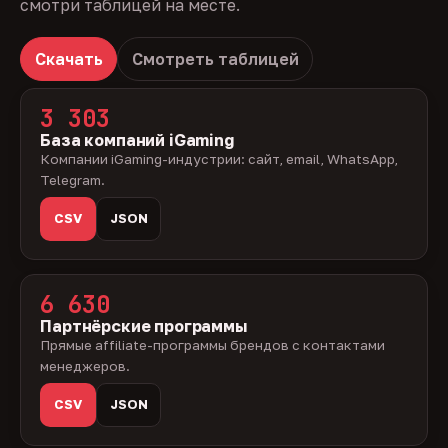
смотри таблицей на месте.
Скачать
Смотреть таблицей
3 303
База компаний iGaming
Компании iGaming-индустрии: сайт, email, WhatsApp,
Telegram.
CSV
JSON
6 630
Партнёрские программы
Прямые affiliate-программы брендов с контактами
менеджеров.
CSV
JSON