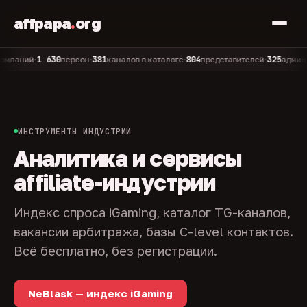
affpapa
.
org
1 630
381
804
325
ний
персон
каналов в каталоге
представителей
админов ка
•
•
•
•
ИНСТРУМЕНТЫ ИНДУСТРИИ
Аналитика и сервисы
affiliate-индустрии
Индекс спроса iGaming, каталог TG-каналов,
вакансии арбитража, базы C-level контактов.
Всё бесплатно, без регистрации.
NeBlask — индекс iGaming