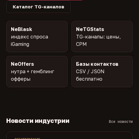
Каталог TG-каналов
NeBlask
NeTGStats
индекс спроса
TG-каналы: цены,
iGaming
CPM
NeOffers
Базы контактов
нутра + гемблинг
CSV / JSON
офферы
бесплатно
Новости индустрии
Все новости