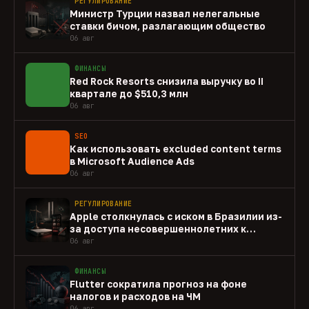
РЕГУЛИРОВАНИЕ
Министр Турции назвал нелегальные
ставки бичом, разлагающим общество
06 авг
ФИНАНСЫ
Red Rock Resorts снизила выручку во II
квартале до $510,3 млн
06 авг
SEO
Как использовать excluded content terms
в Microsoft Audience Ads
06 авг
РЕГУЛИРОВАНИЕ
Apple столкнулась с иском в Бразилии из-
за доступа несовершеннолетних к
gambling-приложениям
06 авг
ФИНАНСЫ
Flutter сократила прогноз на фоне
налогов и расходов на ЧМ
06 авг