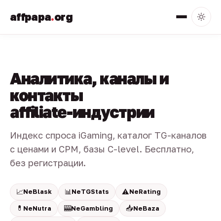
affpapa
.
org
Аналитика, каналы и
контакты
affiliate-индустрии
Индекс спроса iGaming, каталог TG-каналов
с ценами и CPM, базы C-level. Бесплатно,
без регистрации.
📈
📊
⚠️
NeBlask
NeTGStats
NeRating
💊
🎰
📥
NeNutra
NeGambling
NeBaza