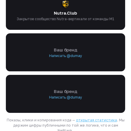
Nutra.Club
Закрытое сообщество Nutra-вертикали от команды M1
Ваш бренд
Написать @dumay
Ваш бренд
Написать @dumay
Показы, клики и копирования кода —
открытая статистика
. Мы
держим цифры публичными по той же логике, что и сам
NeBlask.