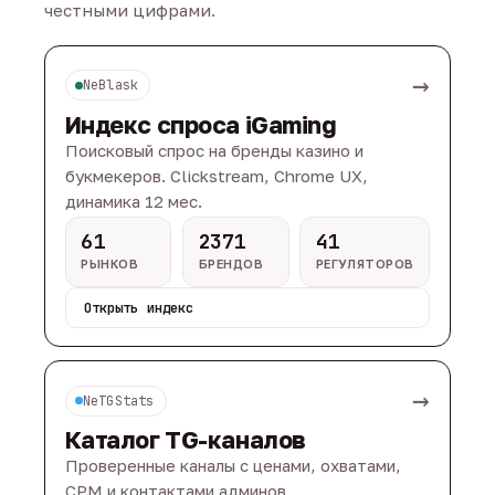
честными цифрами.
→
NeBlask
Индекс спроса iGaming
Поисковый спрос на бренды казино и
букмекеров. Clickstream, Chrome UX,
динамика 12 мес.
61
2371
41
РЫНКОВ
БРЕНДОВ
РЕГУЛЯТОРОВ
Открыть индекс
→
NeTGStats
Каталог TG-каналов
Проверенные каналы с ценами, охватами,
CPM и контактами админов.