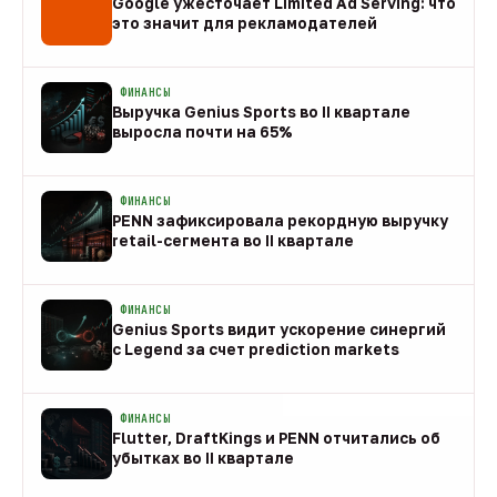
Google ужесточает Limited Ad Serving: что
это значит для рекламодателей
08 авг
ФИНАНСЫ
Выручка Genius Sports во II квартале
выросла почти на 65%
08 авг
ФИНАНСЫ
PENN зафиксировала рекордную выручку
retail-сегмента во II квартале
08 авг
ФИНАНСЫ
Genius Sports видит ускорение синергий
с Legend за счет prediction markets
08 авг
ФИНАНСЫ
Flutter, DraftKings и PENN отчитались об
убытках во II квартале
08 авг