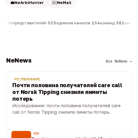
💼
✉️
NeArbiHunter
NeMail
н
·
804
представителей
·
325
админов каналов
·
134
команд
·
381
каналов
NeNews
Все NeNews →
РЕГУЛИРОВАНИЕ
Почти половина получателей care call
от Norsk Tipping снизили лимиты
потерь
Исследование: почти половина получателей care
call от Norsk Tipping снизили лимиты потерь.
08 авг · 1 мин
SEO