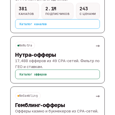
381
2.1M
243
КАНАЛОВ
ПОДПИСЧИКОВ
С ЦЕНАМИ
Каталог каналов
→
NeNutra
Нутра-офферы
17,488 офферов из 49 CPA-сетей. Фильтр по
ГЕО и ставкам.
Каталог офферов
→
NeGambling
Гемблинг-офферы
Офферы казино и букмекеров из CPA-сетей.