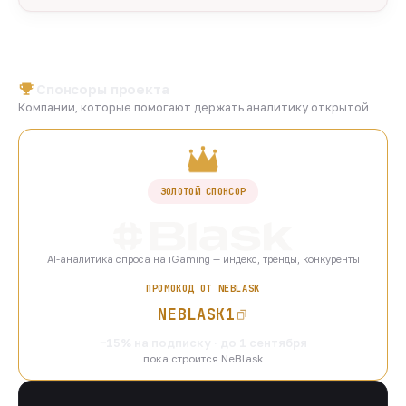
Спонсоры проекта
Компании, которые помогают держать аналитику открытой
ЗОЛОТОЙ СПОНСОР
AI-аналитика спроса на iGaming — индекс, тренды, конкуренты
ПРОМОКОД ОТ NEBLASK
NEBLASK1
−15% на подписку · до 1 сентября
пока строится NeBlask